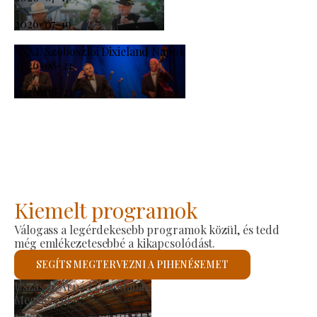
-
2026-07-19
XXXI. Szoboszlói Dixieland Napok
2026-08-21
-
2026-08-23
Kiemelt programok
Válogass a legérdekesebb programok közül, és tedd
még emlékezetesebbé a kikapcsolódást.
SEGÍTS MEGTERVEZNI A PIHENÉSEMET
elői Piac
Szent 
nézem
Megné