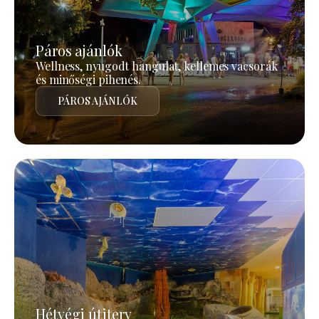
Páros ajánlók
Wellness, nyugodt hangulat, kellemes vacsorák
és minőségi pihenés.
PÁROS AJÁNLÓK
Hétvégi útiterv