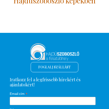
Hajdúszoboszló képekben
FOGLALJ SZÁLLÁST
Iratkozz fel a legfrissebb hírekért és
ajánlatokért!
*
Email cím