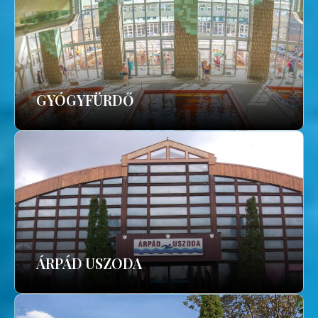
GYÓGYFÜRDŐ
ÁRPÁD USZODA