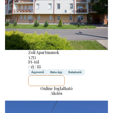
Zoli Apartmanok
3.753
Ft-tól
/ éj / fő
Ágynemű
Baba ágy
Bababarát
MEGNÉZEM
Online foglalható
Akciós