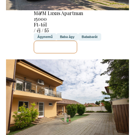
M&M Luxus Apartman
15000
Ft-tól
/ éj / fő
Ágynemű
Baba ágy
Bababarát
MEGNÉZEM