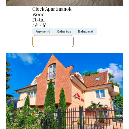
Clock Apartmanok
15000
Ft-tól
/ éj / fő
Ágynemű
Baba ágy
Bababarát
MEGNÉZEM