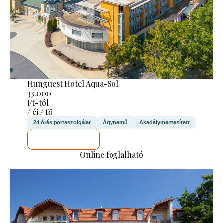
Hunguest Hotel Aqua-Sol
33.000
Ft-tól
/ éj / fő
24 órás portaszolgálat
Ágynemű
Akadálymentesített
MEGNÉZEM
Online foglalható