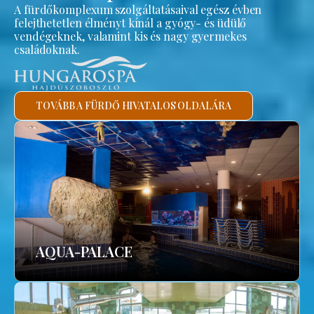
A fürdőkomplexum szolgáltatásaival egész évben
felejthetetlen élményt kínál a gyógy- és üdülő
vendégeknek, valamint kis és nagy gyermekes
családoknak.
TOVÁBB A FÜRDŐ HIVATALOS OLDALÁRA
AQUA-PALACE