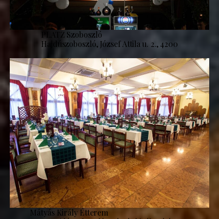
PLATZ Szoboszló
Hajdúszoboszló, József Attila u. 2., 4200
Mátyás Király Étterem