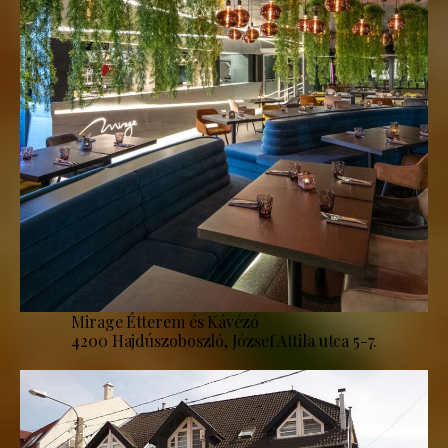
Mirage Étterem és Kávézó
4200 Hajdúszoboszló, József Attila utca 5-7.