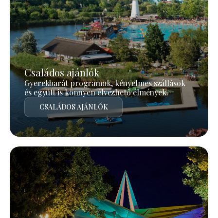
Családos ajánlók
Gyerekbarát programok, kényelmes szállások
és együtt is könnyen élvezhető élmények.
CSALÁDOS AJÁNLÓK