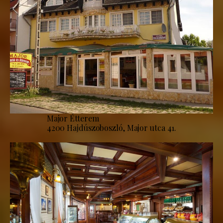
Major Étterem
4200 Hajdúszoboszló, Major utca 41.