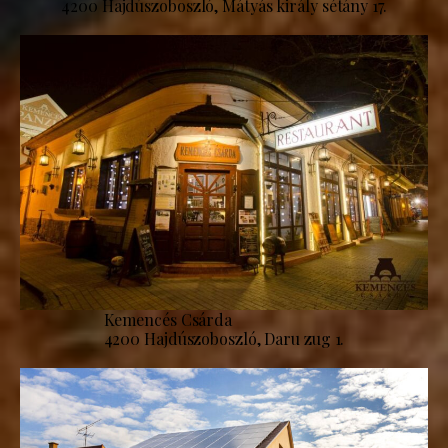
4200 Hajdúszoboszló, Mátyás király sétány 17.
Kemencés Csárda
4200 Hajdúszoboszló, Daru zug 1.