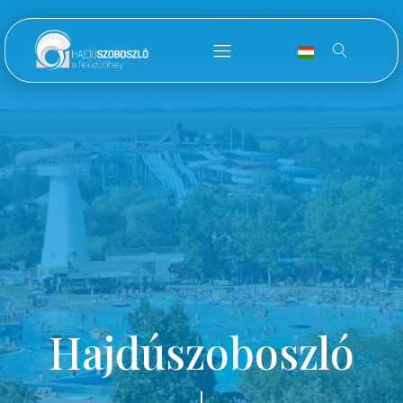
Hajdúszoboszló