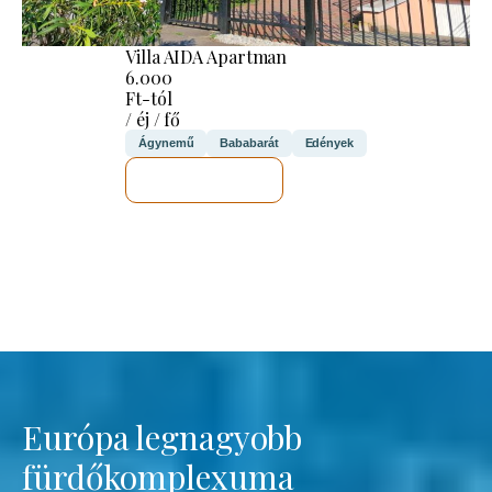
Villa AIDA Apartman
6.000
Ft-tól
/ éj / fő
Ágynemű
Bababarát
Edények
MEGNÉZEM
Európa legnagyobb
fürdőkomplexuma