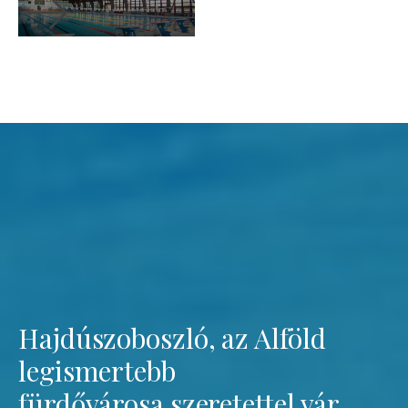
Hajdúszoboszló, az Alföld
legismertebb
fürdővárosa szeretettel vár