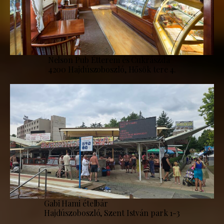
Nelson Pub Étterem és Cukrászda
4200 Hajdúszoboszló, Hősök tere 4.
Gabi Hami ételbár
Hajdúszoboszló, Szent István park 1-3