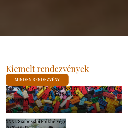
Kiemelt rendezvények
MINDEN RENDEZVÉNY
KOCKASHOW HAJDÚSZOBOSZLÓ - LEGO® KIÁLLÍTÁS
ÉS JÁTSZÓHÁZ
2026-07-11
-
2026-08-23
XXXI. Szoboszlói Folkhétvége
2026-07-17