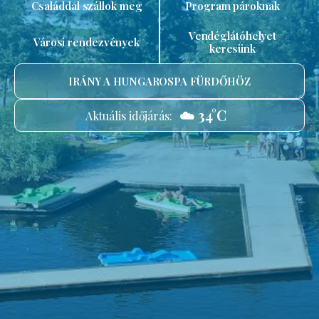
Családdal szállok meg
Program pároknak
Vendéglátóhelyet
Városi rendezvények
keresünk
IRÁNY A HUNGAROSPA FÜRDŐHÖZ
☁️ 34°C
Aktuális időjárás: