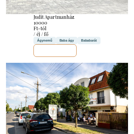
Judit Apartmanház
10000
Ft-tól
/ éj / fő
Ágynemű
Baba ágy
Bababarát
MEGNÉZEM