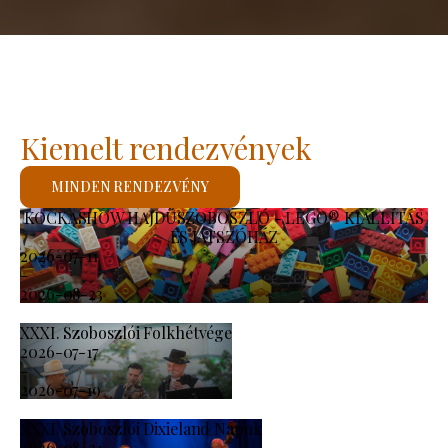
Kiemelt rendezvények
MINDEN RENDEZVÉNY
KOCKASHOW HAJDÚSZOBOSZLÓ - LEGO® KIÁLLÍTÁS
ÉS JÁTSZÓHÁZ
2026-07-11
-
2026-08-23
XXXI. Szoboszlói Folkhétvége
2026-07-17
-
2026-07-19
XXXI. Szoboszlói Dixieland Napok
2026-08-21