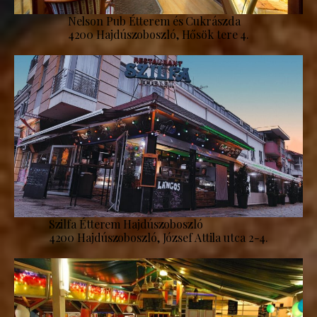
Nelson Pub Étterem és Cukrászda
4200 Hajdúszoboszló, Hősök tere 4.
Szilfa Étterem Hajdúszoboszló
4200 Hajdúszoboszló, József Attila utca 2-4.