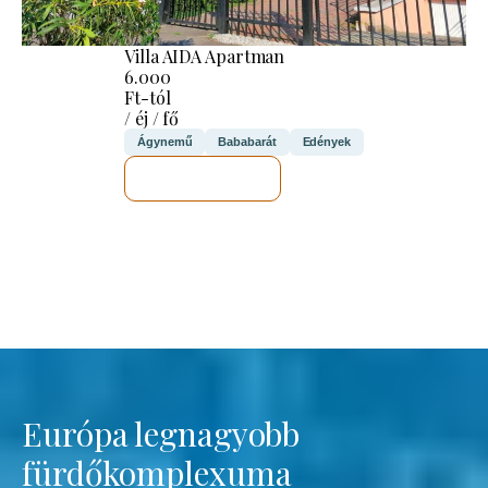
Villa AIDA Apartman
6.000
Ft-tól
/ éj / fő
Ágynemű
Bababarát
Edények
MEGNÉZEM
Európa legnagyobb
fürdőkomplexuma