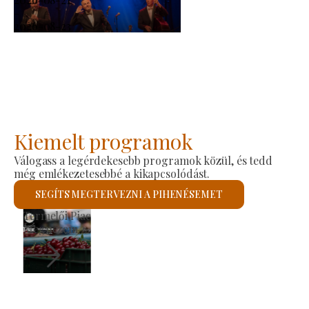
-
2026-08-23
Kiemelt programok
Válogass a legérdekesebb programok közül, és tedd
még emlékezetesebbé a kikapcsolódást.
SEGÍTS MEGTERVEZNI A PIHENÉSEMET
Szent László Római Katolikus Templom
Megnézem