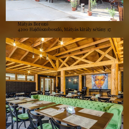
Mátyás Borozó
4200 Hajdúszoboszló, Mátyás király sétány 17.