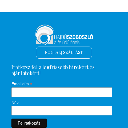
FOGLALJ SZÁLLÁST
Iratkozz fel a legfrissebb hírekért és
ajánlatokért!
*
Email cím
Név