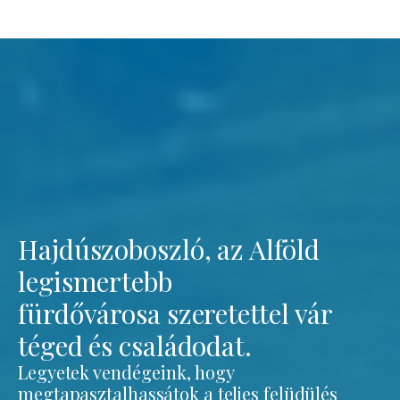
Hajdúszoboszló, az Alföld
legismertebb
fürdővárosa szeretettel vár
téged és családodat.
Legyetek vendégeink, hogy
megtapasztalhassátok a teljes felüdülés