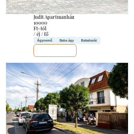
Judit Apartmanház
10000
Ft-tól
/ éj / fő
Ágynemű
Baba ágy
Bababarát
MEGNÉZEM