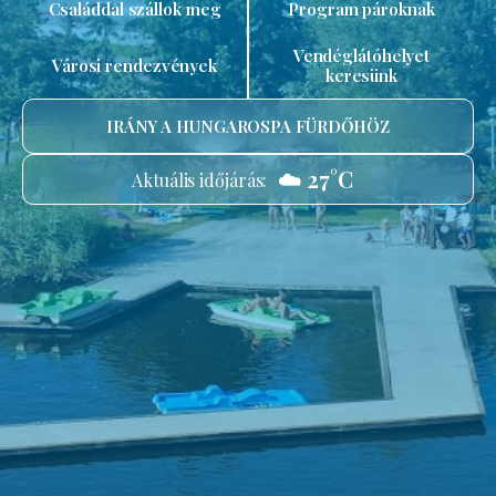
Családdal szállok meg
Program pároknak
Vendéglátóhelyet
Városi rendezvények
keresünk
IRÁNY A HUNGAROSPA FÜRDŐHÖZ
☁️ 27°C
Aktuális időjárás: