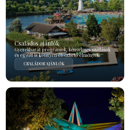
Családos ajánlók
Gyerekbarát programok, kényelmes szállások
és együtt is könnyen élvezhető élmények.
CSALÁDOS AJÁNLÓK