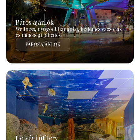
Páros ajánlók
Wellness, nyugodt hangulat, kellemes vacsorák
és minőségi pihenés.
PÁROS AJÁNLÓK
Hétvégi útiterv