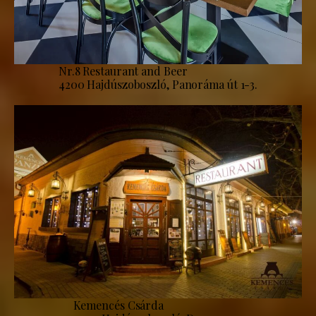
Nr.8 Restaurant and Beer
4200 Hajdúszoboszló, Panoráma út 1-3.
Kemencés Csárda