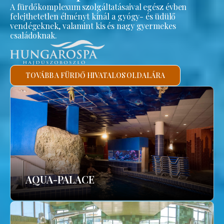
A fürdőkomplexum szolgáltatásaival egész évben
felejthetetlen élményt kínál a gyógy- és üdülő
vendégeknek, valamint kis és nagy gyermekes
családoknak.
TOVÁBB A FÜRDŐ HIVATALOS OLDALÁRA
AQUA-PALACE