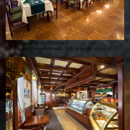
Mátyás Király Étterem
4200 Hajdúszoboszló, Mátyás király sétány 17.