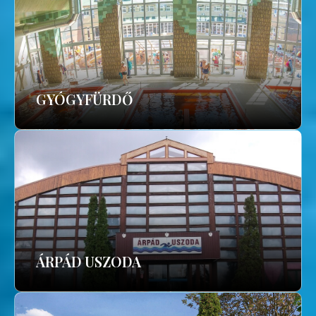
GYÓGYFÜRDŐ
ÁRPÁD USZODA