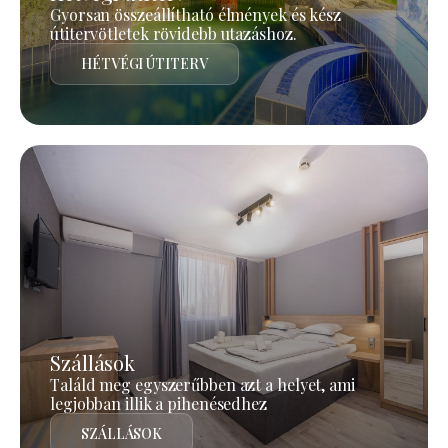
Gyorsan összeállítható élmények és kész
útitervötletek rövidebb utazáshoz.
HÉTVÉGI ÚTITERV
Szállások
Találd meg egyszerűbben azt a helyet, ami
legjobban illik a pihenésedhez
SZÁLLÁSOK