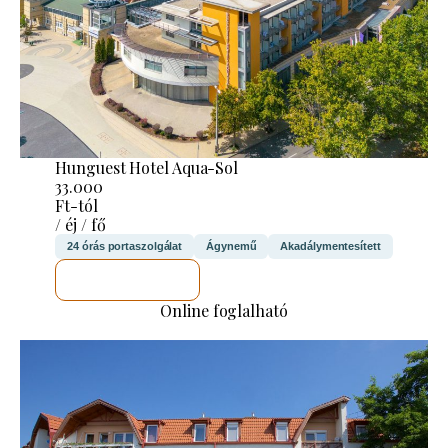
Hunguest Hotel Aqua-Sol
33.000
Ft-tól
/ éj / fő
24 órás portaszolgálat
Ágynemű
Akadálymentesített
MEGNÉZEM
Online foglalható