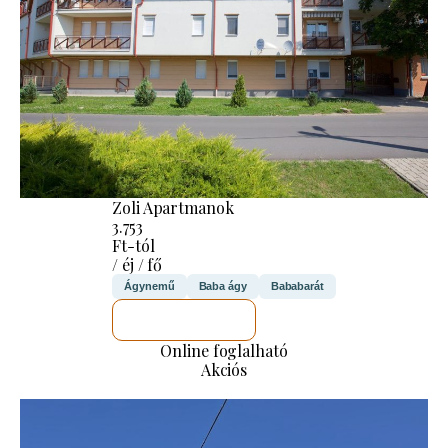
Zoli Apartmanok
3.753
Ft-tól
/ éj / fő
Ágynemű
Baba ágy
Bababarát
MEGNÉZEM
Online foglalható
Akciós