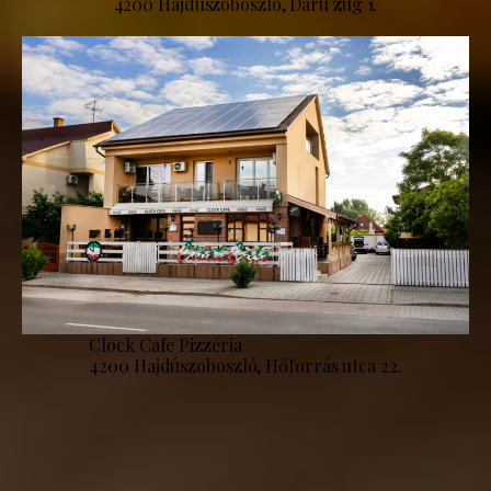
4200 Hajdúszoboszló, Daru zug 1.
Clock Cafe Pizzéria
4200 Hajdúszoboszló, Hőforrás utca 22.