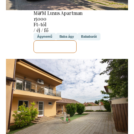
M&M Luxus Apartman
15000
Ft-tól
/ éj / fő
Ágynemű
Baba ágy
Bababarát
MEGNÉZEM