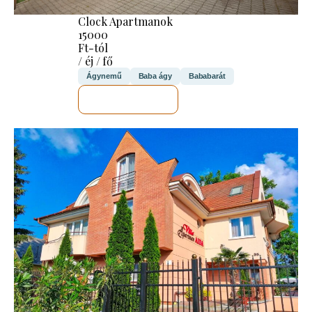
Clock Apartmanok
15000
Ft-tól
/ éj / fő
Ágynemű
Baba ágy
Bababarát
MEGNÉZEM