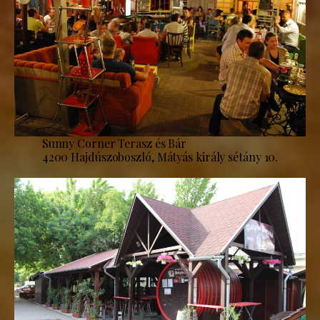
Sunny Corner Terasz és Bár
4200 Hajdúszoboszló, Mátyás király sétány 10.