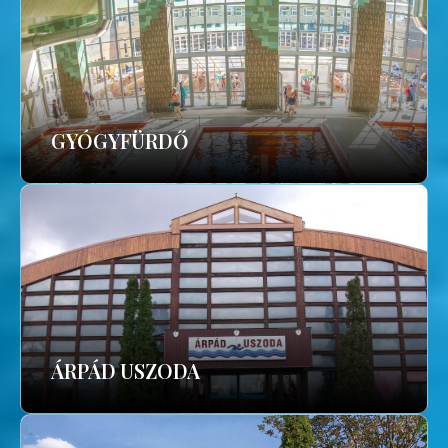
GYÓGYFÜRDŐ
ÁRPÁD USZODA