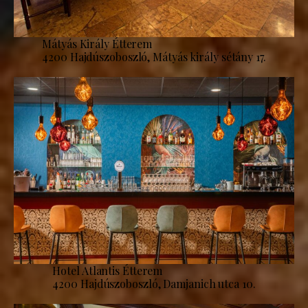
Mátyás Király Étterem
4200 Hajdúszoboszló, Mátyás király sétány 17.
Hotel Atlantis Étterem
4200 Hajdúszoboszló, Damjanich utca 10.