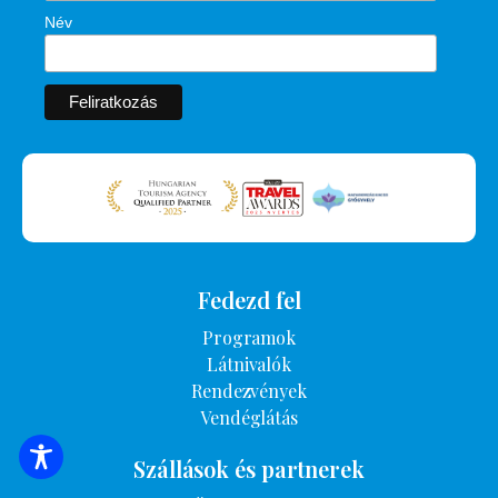
Név
Fedezd fel
Programok
Látnivalók
Rendezvények
Vendéglátás
Szállások és partnerek
SZÁLLÁSOK KERESÉSE