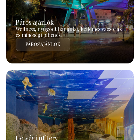
Páros ajánlók
Wellness, nyugodt hangulat, kellemes vacsorák
és minőségi pihenés.
PÁROS AJÁNLÓK
Hétvégi útiterv