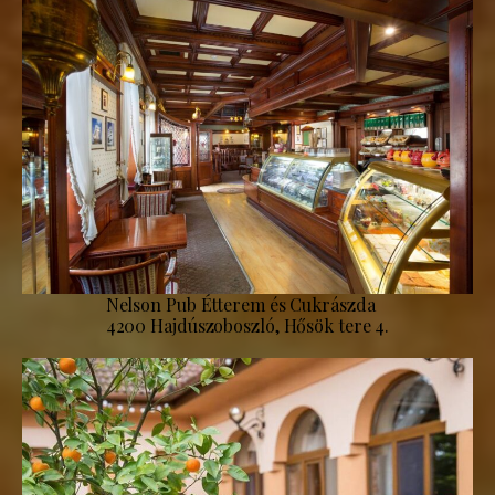
Nelson Pub Étterem és Cukrászda
4200 Hajdúszoboszló, Hősök tere 4.