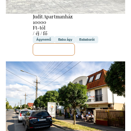
Judit Apartmanház
10000
Ft-tól
/ éj / fő
Ágynemű
Baba ágy
Bababarát
MEGNÉZEM