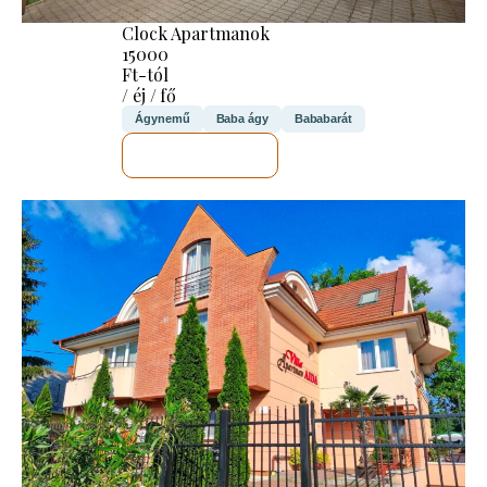
Clock Apartmanok
15000
Ft-tól
/ éj / fő
Ágynemű
Baba ágy
Bababarát
MEGNÉZEM