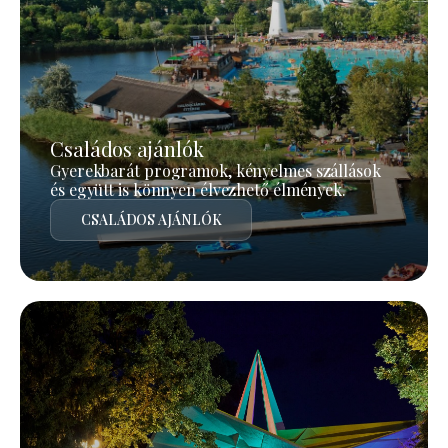
Családos ajánlók
Gyerekbarát programok, kényelmes szállások
és együtt is könnyen élvezhető élmények.
CSALÁDOS AJÁNLÓK