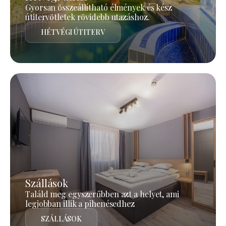
Gyorsan összeállítható élmények és kész
útitervötletek rövidebb utazáshoz.
HÉTVÉGI ÚTITERV
Szállások
Találd meg egyszerűbben azt a helyet, ami
legjobban illik a pihenésedhez
SZÁLLÁSOK