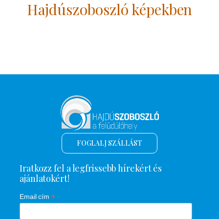
Hajdúszoboszló képekben
FOGLALJ SZÁLLÁST
Iratkozz fel a legfrissebb hírekért és
ajánlatokért!
*
Email cím