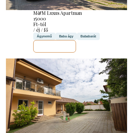
M&M Luxus Apartman
15000
Ft-tól
/ éj / fő
Ágynemű
Baba ágy
Bababarát
MEGNÉZEM