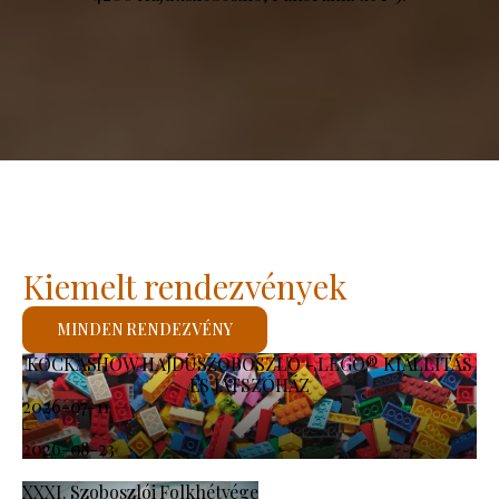
Kiemelt rendezvények
MINDEN RENDEZVÉNY
KOCKASHOW HAJDÚSZOBOSZLÓ - LEGO® KIÁLLÍTÁS
ÉS JÁTSZÓHÁZ
2026-07-11
-
2026-08-23
XXXI. Szoboszlói Folkhétvége