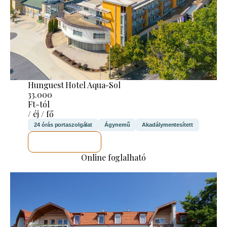
Hunguest Hotel Aqua-Sol
33.000
Ft-tól
/ éj / fő
24 órás portaszolgálat
Ágynemű
Akadálymentesített
MEGNÉZEM
Online foglalható