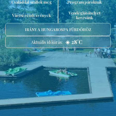
Családdal szállok meg
Program pároknak
Vendéglátóhelyet
Városi rendezvények
keresünk
IRÁNY A HUNGAROSPA FÜRDŐHÖZ
☀️ 28°C
Aktuális időjárás: