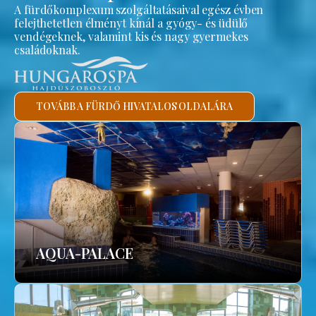
A fürdőkomplexum szolgáltatásaival egész évben
felejthetetlen élményt kínál a gyógy- és üdülő
vendégeknek, valamint kis és nagy gyermekes
családoknak.
TOVÁBB A FÜRDŐ HIVATALOS OLDALÁRA
AQUA-PALACE