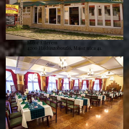
Major Étterem
4200 Hajdúszoboszló, Major utca 41.