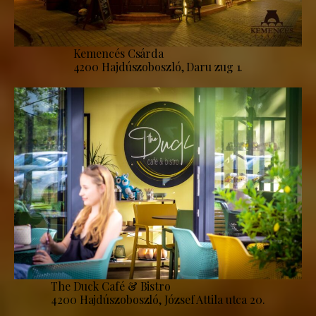
Kemencés Csárda
4200 Hajdúszoboszló, Daru zug 1.
The Duck Café & Bistro
4200 Hajdúszoboszló, József Attila utca 20.