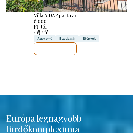
Villa AIDA Apartman
6.000
Ft-tól
/ éj / fő
Ágynemű
Bababarát
Edények
MEGNÉZEM
Európa legnagyobb
fürdőkomplexuma