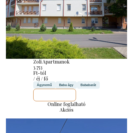
Zoli Apartmanok
3.753
Ft-tól
/ éj / fő
Ágynemű
Baba ágy
Bababarát
MEGNÉZEM
Online foglalható
Akciós