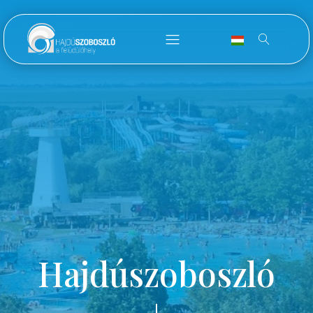
Hajdúszoboszló