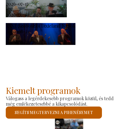
2026-07-17
-
2026-07-19
XXXI. Szoboszlói Dixieland Napok
2026-08-21
-
2026-08-23
Kiemelt programok
Válogass a legérdekesebb programok közül, és tedd
még emlékezetesebbé a kikapcsolódást.
SEGÍTS MEGTERVEZNI A PIHENÉSEMET
Szent László Római Katolikus Templom
Megnézem