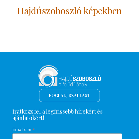
Hajdúszoboszló képekben
FOGLALJ SZÁLLÁST
Iratkozz fel a legfrissebb hírekért és
ajánlatokért!
*
Email cím