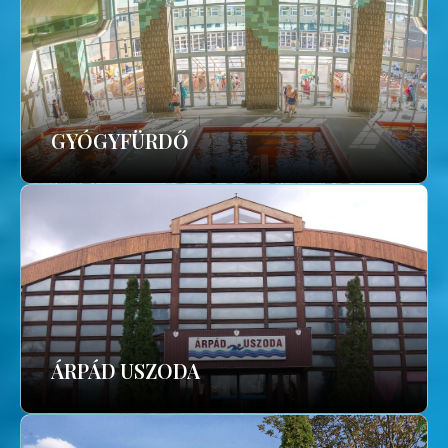
GYÓGYFÜRDŐ
ÁRPÁD USZODA