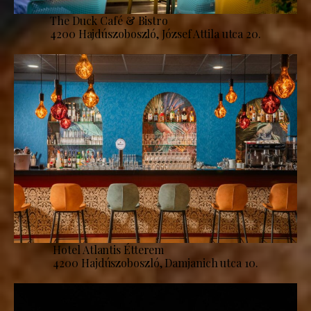
The Duck Café & Bistro
4200 Hajdúszoboszló, József Attila utca 20.
Hotel Atlantis Étterem
4200 Hajdúszoboszló, Damjanich utca 10.