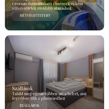
Gyorsan összeállítható élmények és kész
útitervötletek rövidebb utazáshoz.
HÉTVÉGI ÚTITERV
Szállások
Találd meg egyszerűbben azt a helyet, ami
legjobban illik a pihenésedhez
SZÁLLÁSOK