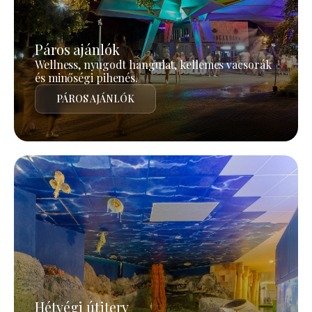
Páros ajánlók
Wellness, nyugodt hangulat, kellemes vacsorák
és minőségi pihenés.
PÁROS AJÁNLÓK
Hétvégi útiterv