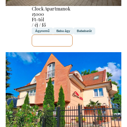
Clock Apartmanok
15000
Ft-tól
/ éj / fő
Ágynemű
Baba ágy
Bababarát
MEGNÉZEM