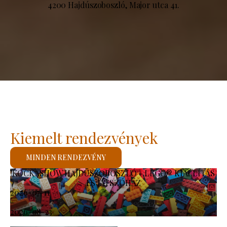
4200 Hajdúszoboszló, Major utca 41.
Kiemelt rendezvények
MINDEN RENDEZVÉNY
KOCKASHOW HAJDÚSZOBOSZLÓ - LEGO® KIÁLLÍTÁS
ÉS JÁTSZÓHÁZ
2026-07-11
-
2026-08-23