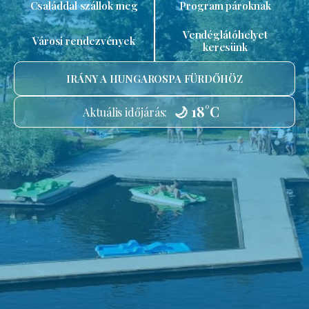
Családdal szállok meg
Program pároknak
Vendéglátóhelyet
Városi rendezvények
keresünk
IRÁNY A HUNGAROSPA FÜRDŐHÖZ
🌙 18°C
Aktuális időjárás: