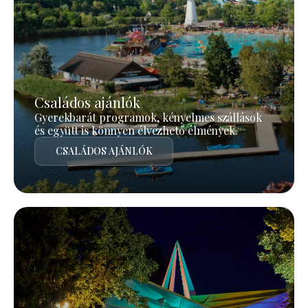
Családos ajánlók
Gyerekbarát programok, kényelmes szállások
és együtt is könnyen élvezhető élmények.
CSALÁDOS AJÁNLÓK