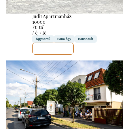
Judit Apartmanház
10000
Ft-tól
/ éj / fő
Ágynemű
Baba ágy
Bababarát
MEGNÉZEM