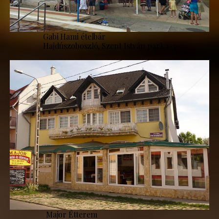
Gabi Hami ételbár
Hajdúszoboszló, Szent István park 1-3
Major Étterem