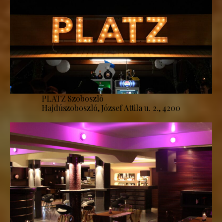
PLATZ Szoboszló
Hajdúszoboszló, József Attila u. 2., 4200