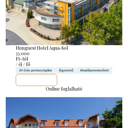
Hunguest Hotel Aqua-Sol
33.000
Ft-tól
/ éj / fő
24 órás portaszolgálat
Ágynemű
Akadálymentesített
MEGNÉZEM
Online foglalható