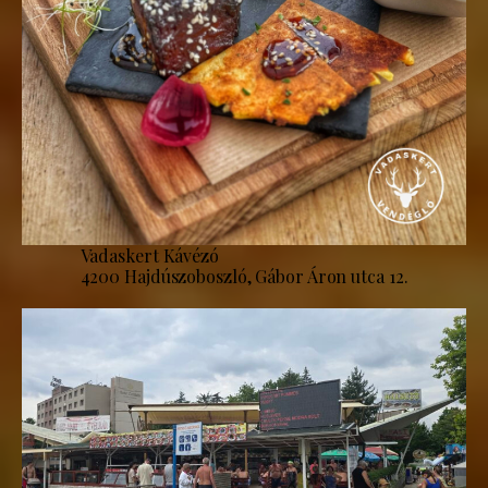
Vadaskert Kávézó
4200 Hajdúszoboszló, Gábor Áron utca 12.