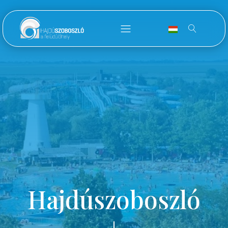
Hajdúszoboszló