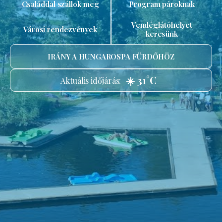
Családdal szállok meg
Program pároknak
Vendéglátóhelyet
Városi rendezvények
keresünk
IRÁNY A HUNGAROSPA FÜRDŐHÖZ
☀️ 31°C
Aktuális időjárás: