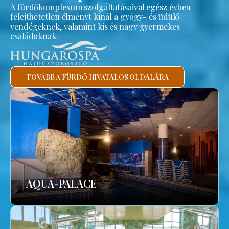
A fürdőkomplexum szolgáltatásaival egész évben
felejthetetlen élményt kínál a gyógy- és üdülő
vendégeknek, valamint kis és nagy gyermekes
családoknak.
TOVÁBB A FÜRDŐ HIVATALOS OLDALÁRA
AQUA-PALACE