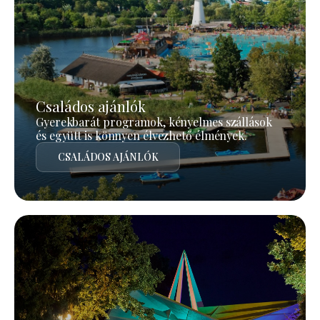
Családos ajánlók
Gyerekbarát programok, kényelmes szállások
és együtt is könnyen élvezhető élmények.
CSALÁDOS AJÁNLÓK