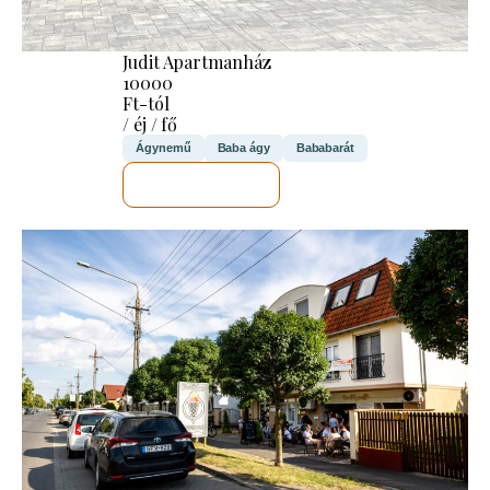
Judit Apartmanház
10000
Ft-tól
/ éj / fő
Ágynemű
Baba ágy
Bababarát
MEGNÉZEM