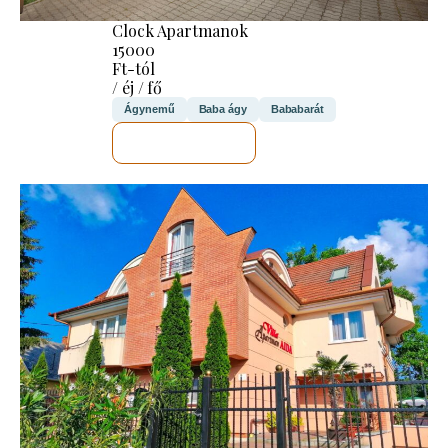
Clock Apartmanok
15000
Ft-tól
/ éj / fő
Ágynemű
Baba ágy
Bababarát
MEGNÉZEM