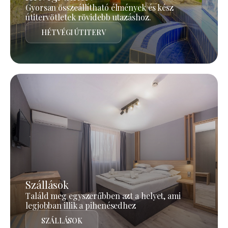
Gyorsan összeállítható élmények és kész
útitervötletek rövidebb utazáshoz.
HÉTVÉGI ÚTITERV
Szállások
Találd meg egyszerűbben azt a helyet, ami
legjobban illik a pihenésedhez
SZÁLLÁSOK