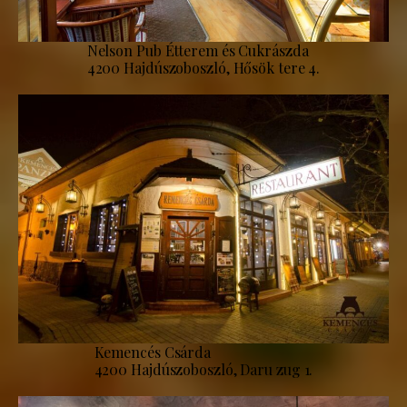
Nelson Pub Étterem és Cukrászda
4200 Hajdúszoboszló, Hősök tere 4.
Kemencés Csárda
4200 Hajdúszoboszló, Daru zug 1.