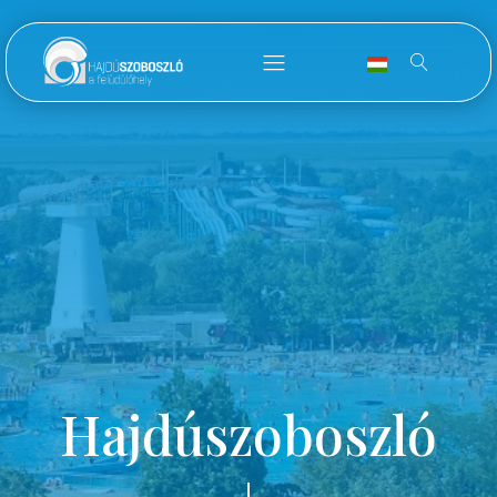
Hajdúszoboszló