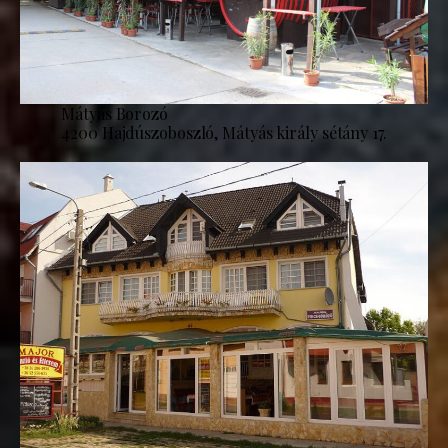
Mátyás Borozó
4200 Hajdúszoboszló, Mátyás király sétány 17.