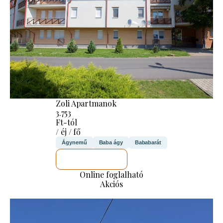
Zoli Apartmanok
3.753
Ft-tól
/ éj / fő
Ágynemű
Baba ágy
Bababarát
MEGNÉZEM
Online foglalható
Akciós