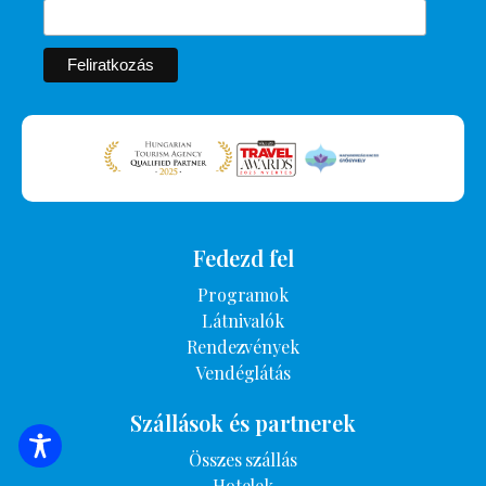
Fedezd fel
Programok
Látnivalók
Rendezvények
Vendéglátás
Szállások és partnerek
SZÁLLÁSOK KERESÉSE
Összes szállás
Hotelek