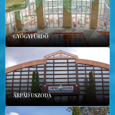
GYÓGYFÜRDŐ
ÁRPÁD USZODA