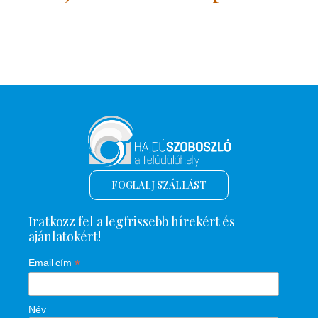
FOGLALJ SZÁLLÁST
Iratkozz fel a legfrissebb hírekért és
ajánlatokért!
*
Email cím
Név