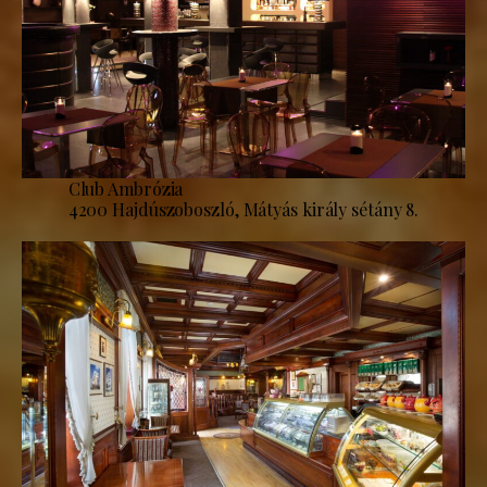
Club Ambrózia
4200 Hajdúszoboszló, Mátyás király sétány 8.