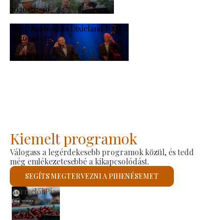
2026-07-19
XXXI. Szoboszlói Dixieland Napok
2026-08-21
-
2026-08-23
Kiemelt programok
Válogass a legérdekesebb programok közül, és tedd
még emlékezetesebbé a kikapcsolódást.
SEGÍTS MEGTERVEZNI A PIHENÉSEMET
Szent László Római Katolikus Templom
Megnézem