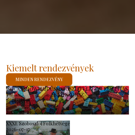
Kiemelt rendezvények
MINDEN RENDEZVÉNY
KOCKASHOW HAJDÚSZOBOSZLÓ - LEGO® KIÁLLÍTÁS
ÉS JÁTSZÓHÁZ
2026-07-11
-
2026-08-23
XXXI. Szoboszlói Folkhétvége
2026-07-17
-