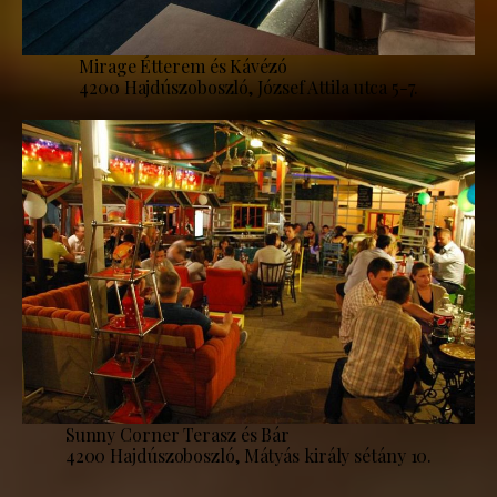
Mirage Étterem és Kávézó
4200 Hajdúszoboszló, József Attila utca 5-7.
Sunny Corner Terasz és Bár
4200 Hajdúszoboszló, Mátyás király sétány 10.