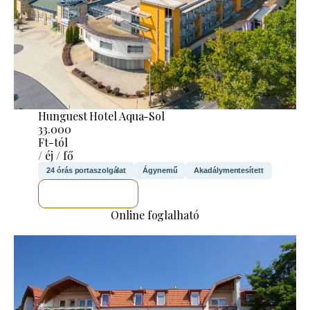
Hunguest Hotel Aqua-Sol
33.000
Ft-tól
/ éj / fő
24 órás portaszolgálat
Ágynemű
Akadálymentesített
MEGNÉZEM
Online foglalható