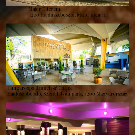
Major Étterem
4200 Hajdúszoboszló, Major utca 41.
Hungarospa Brunch & Coffee
Hajdúszoboszló, Szent István park, 4200 Magyarország