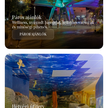
Páros ajánlók
Wellness, nyugodt hangulat, kellemes vacsorák
és minőségi pihenés.
PÁROS AJÁNLÓK
Hétvégi útiterv