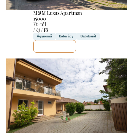
M&M Luxus Apartman
15000
Ft-tól
/ éj / fő
Ágynemű
Baba ágy
Bababarát
MEGNÉZEM