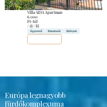
Villa AIDA Apartman
6.000
Ft-tól
/ éj / fő
Ágynemű
Bababarát
Edények
MEGNÉZEM
Európa legnagyobb
fürdőkomplexuma