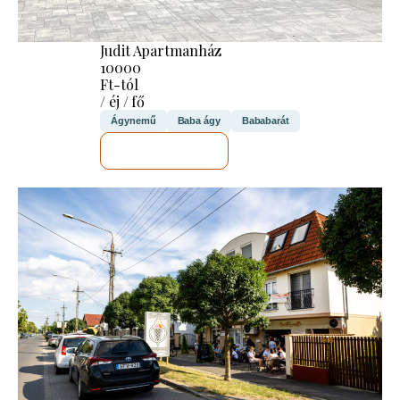
Judit Apartmanház
10000
Ft-tól
/ éj / fő
Ágynemű
Baba ágy
Bababarát
MEGNÉZEM