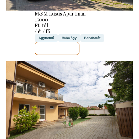
M&M Luxus Apartman
15000
Ft-tól
/ éj / fő
Ágynemű
Baba ágy
Bababarát
MEGNÉZEM