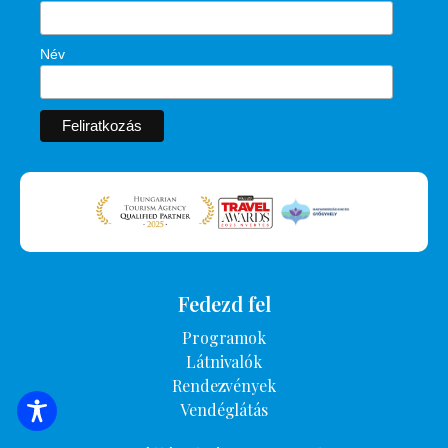
Név
Fedezd fel
Programok
Látnivalók
Rendezvények
Vendéglátás
SZÁLLÁSOK KERESÉSE