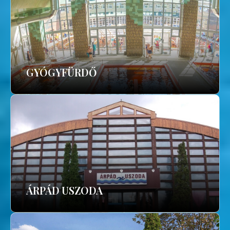
GYÓGYFÜRDŐ
ÁRPÁD USZODA