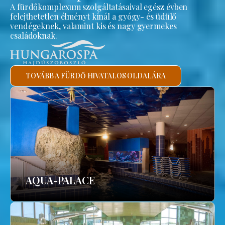
A fürdőkomplexum szolgáltatásaival egész évben
felejthetetlen élményt kínál a gyógy- és üdülő
vendégeknek, valamint kis és nagy gyermekes
családoknak.
TOVÁBB A FÜRDŐ HIVATALOS OLDALÁRA
AQUA-PALACE