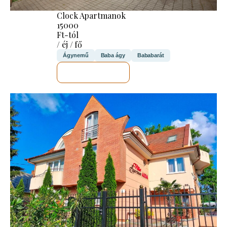
Clock Apartmanok
15000
Ft-tól
/ éj / fő
Ágynemű
Baba ágy
Bababarát
MEGNÉZEM