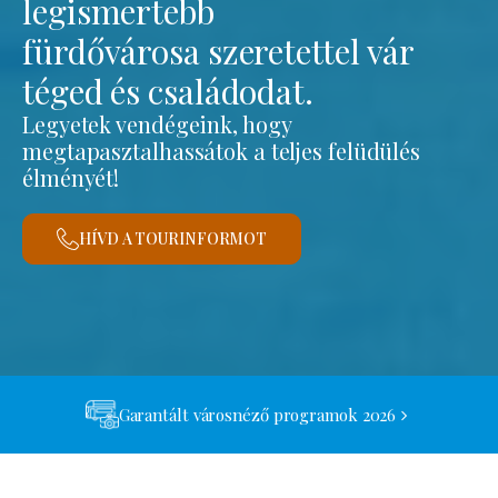
legismertebb
fürdővárosa szeretettel vár
téged és családodat.
Legyetek vendégeink, hogy
megtapasztalhassátok a teljes felüdülés
élményét!
HÍVD A TOURINFORMOT
Garantált városnéző programok 2026