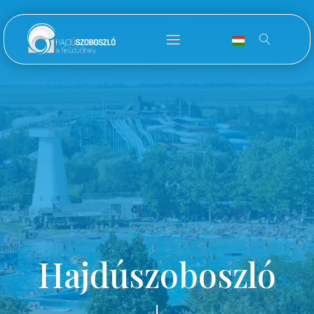
Hajdúszoboszló