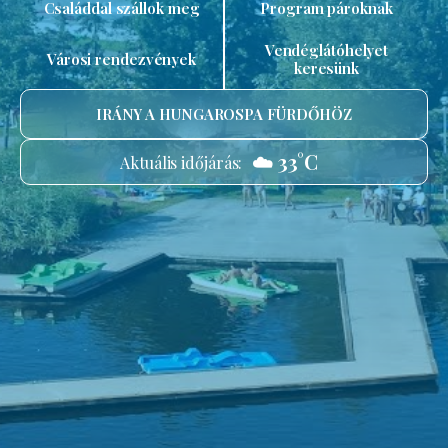
Családdal szállok meg
Program pároknak
Vendéglátóhelyet
Városi rendezvények
keresünk
IRÁNY A HUNGAROSPA FÜRDŐHÖZ
☁️ 33°C
Aktuális időjárás: