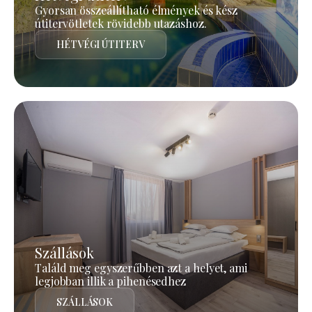
Gyorsan összeállítható élmények és kész
útitervötletek rövidebb utazáshoz.
HÉTVÉGI ÚTITERV
Szállások
Találd meg egyszerűbben azt a helyet, ami
legjobban illik a pihenésedhez
SZÁLLÁSOK