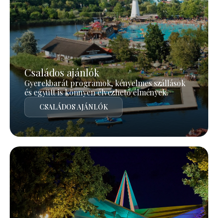
Családos ajánlók
Gyerekbarát programok, kényelmes szállások
és együtt is könnyen élvezhető élmények.
CSALÁDOS AJÁNLÓK