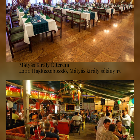
Mátyás Király Étterem
4200 Hajdúszoboszló, Mátyás király sétány 17.