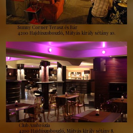
Sunny Corner Terasz és Bár
4200 Hajdúszoboszló, Mátyás király sétány 10.
Club Ambrózia
4200 Hajdúszoboszló, Mátyás király sétány 8.