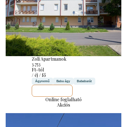
Zoli Apartmanok
3.753
Ft-tól
/ éj / fő
Ágynemű
Baba ágy
Bababarát
MEGNÉZEM
Online foglalható
Akciós