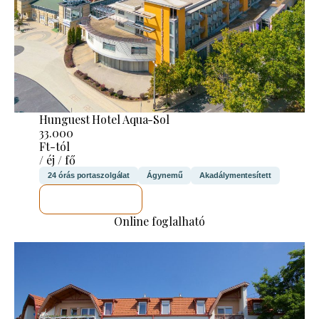
Hunguest Hotel Aqua-Sol
33.000
Ft-tól
/ éj / fő
24 órás portaszolgálat
Ágynemű
Akadálymentesített
MEGNÉZEM
Online foglalható