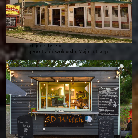
Major Étterem
4200 Hajdúszoboszló, Major utca 41.