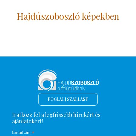
Hajdúszoboszló képekben
FOGLALJ SZÁLLÁST
Iratkozz fel a legfrissebb hírekért és
ajánlatokért!
*
Email cím