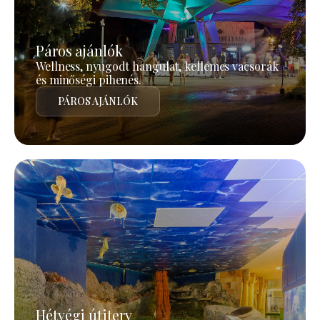
Páros ajánlók
Wellness, nyugodt hangulat, kellemes vacsorák
és minőségi pihenés.
PÁROS AJÁNLÓK
Hétvégi útiterv