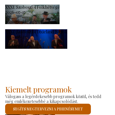
XXXI. Szoboszlói Folkhétvége
2026-07-17
-
2026-07-19
XXXI. Szoboszlói Dixieland Napok
2026-08-21
-
2026-08-23
Kiemelt programok
Válogass a legérdekesebb programok közül, és tedd
még emlékezetesebbé a kikapcsolódást.
SEGÍTS MEGTERVEZNI A PIHENÉSEMET