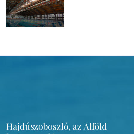
Termelői Piac
Megnézem
Hajdúszoboszló, az Alföld