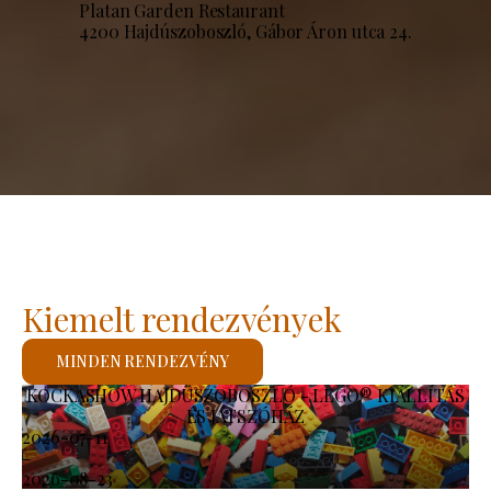
Platan Garden Restaurant
4200 Hajdúszoboszló, Gábor Áron utca 24.
Kiemelt rendezvények
MINDEN RENDEZVÉNY
KOCKASHOW HAJDÚSZOBOSZLÓ - LEGO® KIÁLLÍTÁS
ÉS JÁTSZÓHÁZ
2026-07-11
-
2026-08-23