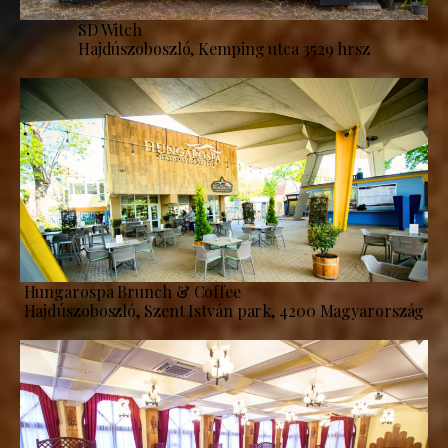
SD Witch
Hajdúszoboszló, Kemping utca 3529 hrsz
Hungarospa Brunch & Coffee
Hajdúszoboszló, Szent István park, 4200 Magyarország