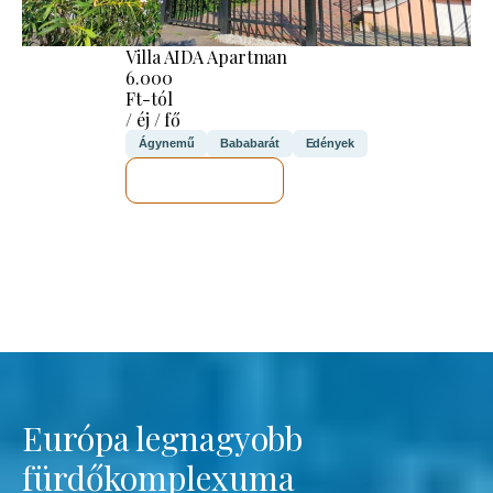
Villa AIDA Apartman
6.000
Ft-tól
/ éj / fő
Ágynemű
Bababarát
Edények
MEGNÉZEM
Európa legnagyobb
fürdőkomplexuma