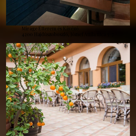
Mirage Étterem és Kávézó
4200 Hajdúszoboszló, József Attila utca 5-7.