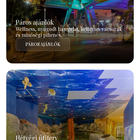
Páros ajánlók
Wellness, nyugodt hangulat, kellemes vacsorák
és minőségi pihenés.
PÁROS AJÁNLÓK
Hétvégi útiterv