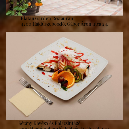
Platan Garden Restaurant
4200 Hajdúszoboszló, Gábor Áron utca 24.
Sétány Kávézó és Palacsintázó
4200 Hajdúszoboszló, Mátyás király sétány 1.