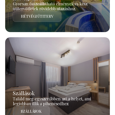
Gyorsan összeállítható élmények és kész
útitervötletek rövidebb utazáshoz.
HÉTVÉGI ÚTITERV
Szállások
Találd meg egyszerűbben azt a helyet, ami
legjobban illik a pihenésedhez
SZÁLLÁSOK