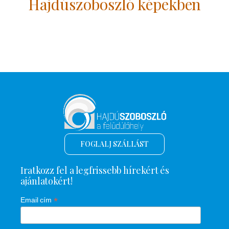
Hajdúszoboszló képekben
FOGLALJ SZÁLLÁST
Iratkozz fel a legfrissebb hírekért és
ajánlatokért!
*
Email cím