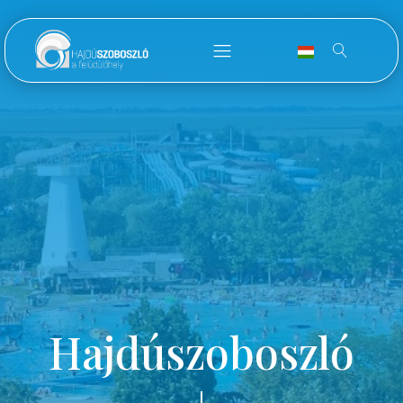
Hajdúszoboszló