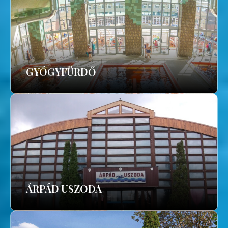
GYÓGYFÜRDŐ
ÁRPÁD USZODA