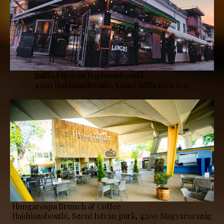
Szilfa Étterem Hajdúszoboszló
4200 Hajdúszoboszló, József Attila utca 2-4.
Hungarospa Brunch & Coffee
Hajdúszoboszló, Szent István park, 4200 Magyarország