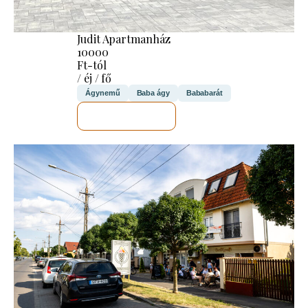
Judit Apartmanház
10000
Ft-tól
/ éj / fő
Ágynemű
Baba ágy
Bababarát
MEGNÉZEM