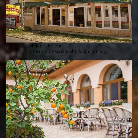
Major Étterem
4200 Hajdúszoboszló, Major utca 41.