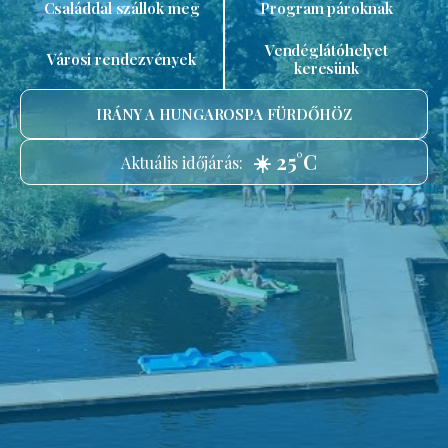
Családdal szállok meg
Program pároknak
Vendéglátóhelyet
Városi rendezvények
keresünk
IRÁNY A HUNGAROSPA FÜRDŐHÖZ
☀️ 25°C
Aktuális időjárás: