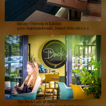
Mirage Étterem és Kávézó
4200 Hajdúszoboszló, József Attila utca 5-7.
The Duck Café & Bistro