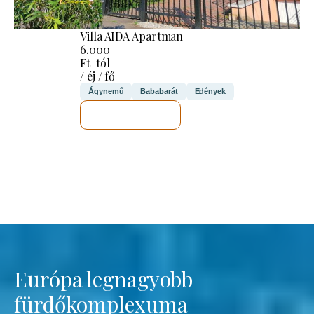
Villa AIDA Apartman
6.000
Ft-tól
/ éj / fő
Ágynemű
Bababarát
Edények
MEGNÉZEM
Európa legnagyobb
fürdőkomplexuma