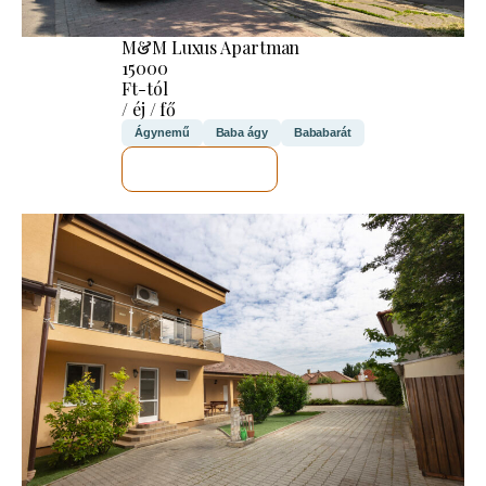
M&M Luxus Apartman
15000
Ft-tól
/ éj / fő
Ágynemű
Baba ágy
Bababarát
MEGNÉZEM