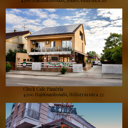
4200 Hajdúszoboszló, József Attila utca 20.
Clock Cafe Pizzéria
4200 Hajdúszoboszló, Hőforrás utca 22.