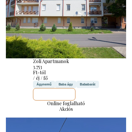
Zoli Apartmanok
3.753
Ft-tól
/ éj / fő
Ágynemű
Baba ágy
Bababarát
MEGNÉZEM
Online foglalható
Akciós