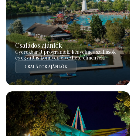
Családos ajánlók
Gyerekbarát programok, kényelmes szállások
és együtt is könnyen élvezhető élmények.
CSALÁDOS AJÁNLÓK