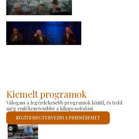
2026-07-17
-
2026-07-19
XXXI. Szoboszlói Dixieland Napok
2026-08-21
-
2026-08-23
Kiemelt programok
Válogass a legérdekesebb programok közül, és tedd
még emlékezetesebbé a kikapcsolódást.
SEGÍTS MEGTERVEZNI A PIHENÉSEMET
Szent László Római Katolikus Templom
Megnézem