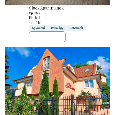
Clock Apartmanok
15000
Ft-tól
/ éj / fő
Ágynemű
Baba ágy
Bababarát
MEGNÉZEM