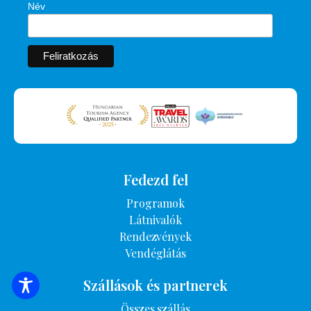
Név
Fedezd fel
Programok
Látnivalók
Rendezvények
Vendéglátás
Szállások és partnerek
SZÁLLÁSOK KERESÉSE
Összes szállás