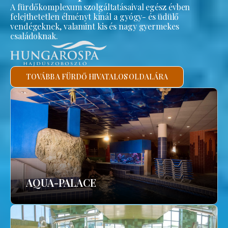
A fürdőkomplexum szolgáltatásaival egész évben
felejthetetlen élményt kínál a gyógy- és üdülő
vendégeknek, valamint kis és nagy gyermekes
családoknak.
TOVÁBB A FÜRDŐ HIVATALOS OLDALÁRA
AQUA-PALACE