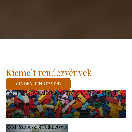
Kiemelt rendezvények
MINDEN RENDEZVÉNY
KOCKASHOW HAJDÚSZOBOSZLÓ - LEGO® KIÁLLÍTÁS
ÉS JÁTSZÓHÁZ
2026-07-11
-
2026-08-23
XXXI. Szoboszlói Folkhétvége