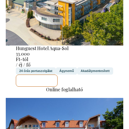
Hunguest Hotel Aqua-Sol
33.000
Ft-tól
/ éj / fő
24 órás portaszolgálat
Ágynemű
Akadálymentesített
MEGNÉZEM
Online foglalható