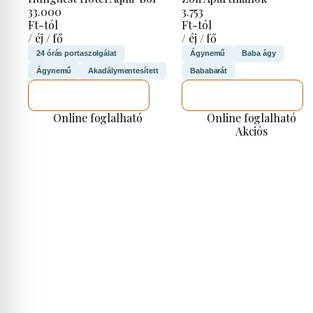
33.000
3.753
Ft-tól
Ft-tól
/ éj / fő
/ éj / fő
24 órás portaszolgálat
Ágynemű
Baba ágy
Ágynemű
Akadálymentesített
Bababarát
MEGNÉZEM
MEGNÉZEM
Online foglalható
Online foglalható
Akciós