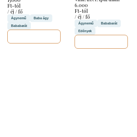
6.000
Ft-tól
Ft-tól
/ éj / fő
/ éj / fő
Ágynemű
Baba ágy
Ágynemű
Bababarát
Bababarát
Edények
MEGNÉZEM
MEGNÉZEM