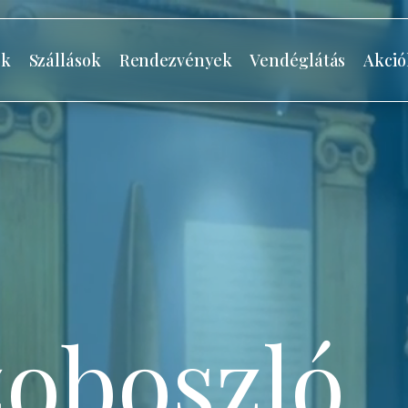
ók
Szállások
Rendezvények
Vendéglátás
Akció
oboszló