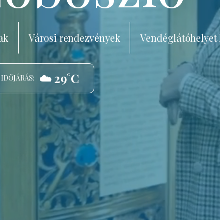
ak
Városi rendezvények
Vendéglátóhelyet
☁️ 29°C
 IDŐJÁRÁS: