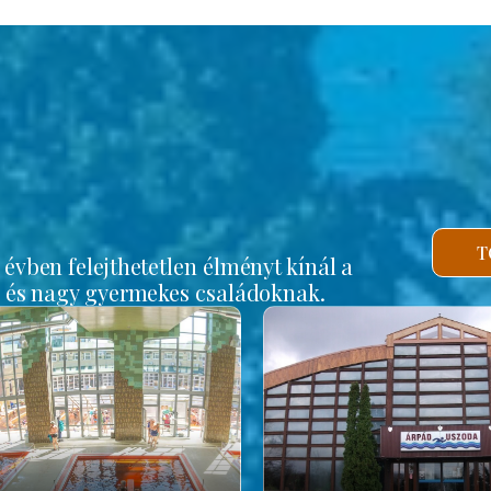
b
T
vben felejthetetlen élményt kínál a
s és nagy gyermekes családoknak.