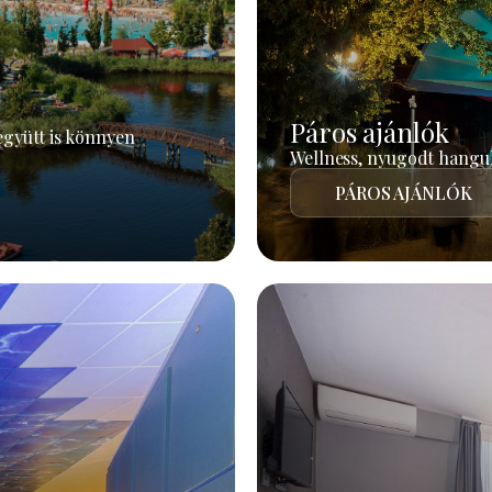
Páros ajánlók
együtt is könnyen
Wellness, nyugodt hangul
PÁROS AJÁNLÓK