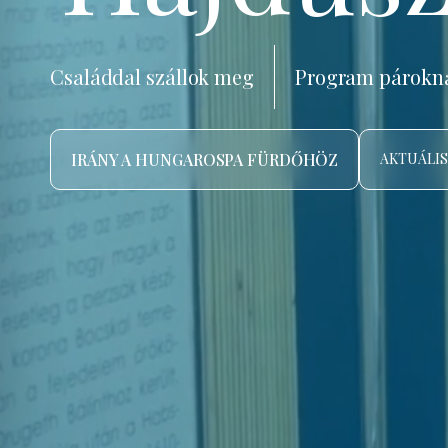
Családdal szállok meg
Program párokn
IRÁNY A HUNGAROSPA FÜRDŐHÖZ
AKTUÁLIS