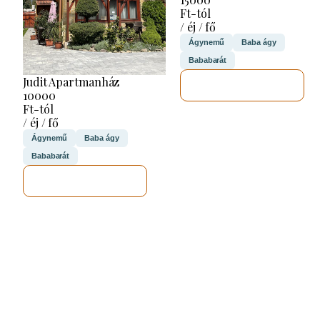
Ft-tól
/ éj / fő
Ágynemű
Baba ágy
Bababarát
Judit Apartmanház
MEGNÉZEM
10000
Ft-tól
/ éj / fő
Ágynemű
Baba ágy
Bababarát
MEGNÉZEM