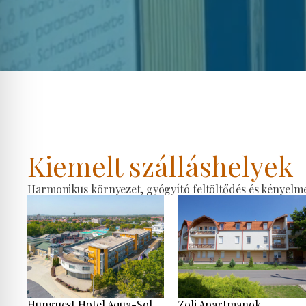
Kiemelt szálláshelyek
Harmonikus környezet, gyógyító feltöltődés és kényelmes
Hunguest Hotel Aqua-Sol
Zoli Apartmanok