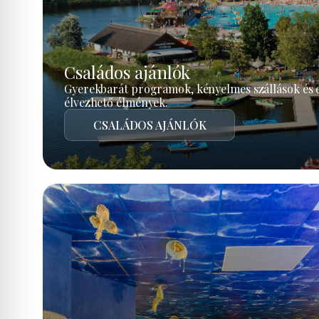
Családos ajánlók
Gyerekbarát programok, kényelmes szállások és 
élvezhető élmények.
CSALÁDOS AJÁNLÓK