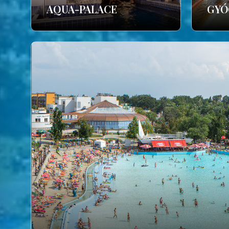
AQUA-PALACE
GYÓ