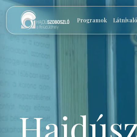
Programok
Látnival
Hajdúsz