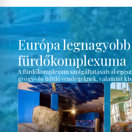
Európa legnagyob
fürdőkomplexuma
A fürdőkomplexum szolgáltatásaival egész é
gyógy- és üdülő vendégeknek, valamint ki