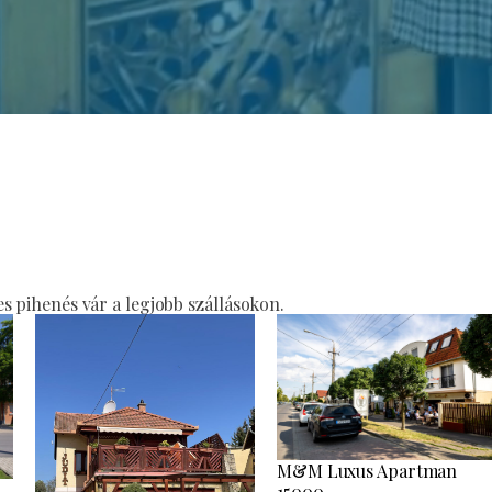
 pihenés vár a legjobb szállásokon.
M&M Luxus Apartman
15000