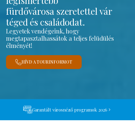
legismertebb
fürdővárosa szeretettel vár
téged és családodat.
Legyetek vendégeink, hogy
megtapasztalhassátok a teljes felüdülés
élményét!
HÍVD A TOURINFORMOT
Garantált városnéző programok 2026