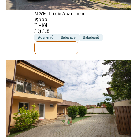
M&M Luxus Apartman
15000
Ft-tól
/ éj / fő
Ágynemű
Baba ágy
Bababarát
MEGNÉZEM