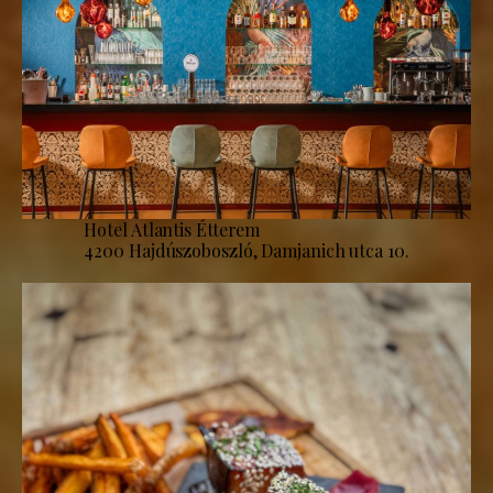
Hotel Atlantis Étterem
4200 Hajdúszoboszló, Damjanich utca 10.