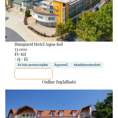
Hunguest Hotel Aqua-Sol
33.000
Ft-tól
/ éj / fő
24 órás portaszolgálat
Ágynemű
Akadálymentesített
MEGNÉZEM
Online foglalható