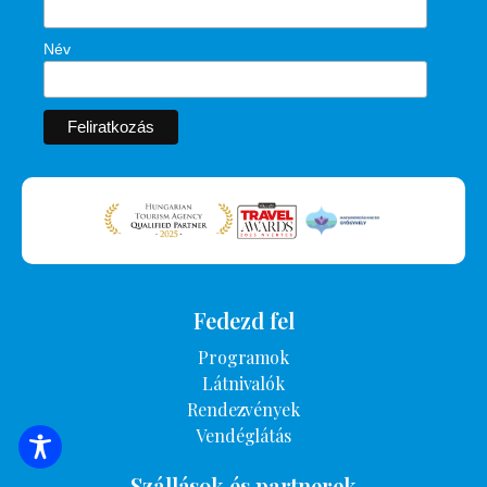
Név
Fedezd fel
Programok
Látnivalók
Rendezvények
Vendéglátás
SZÁLLÁSOK KERESÉSE
Szállások és partnerek