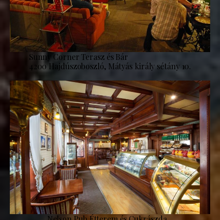
Sunny Corner Terasz és Bár
4200 Hajdúszoboszló, Mátyás király sétány 10.
Nelson Pub Étterem és Cukrászda