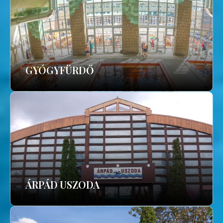
GYÓGYFÜRDŐ
ÁRPÁD USZODA