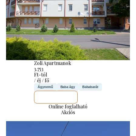
Zoli Apartmanok
3.753
Ft-tól
/ éj / fő
Ágynemű
Baba ágy
Bababarát
MEGNÉZEM
Online foglalható
Akciós