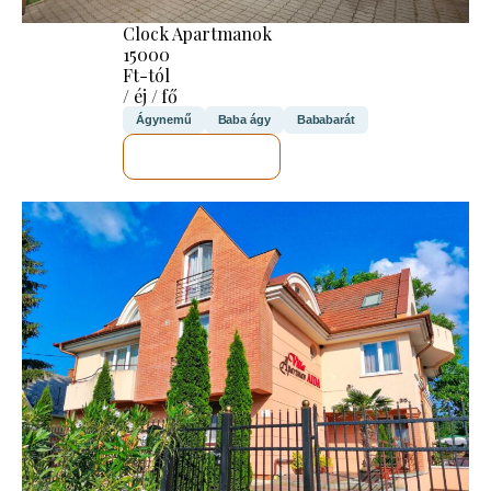
Clock Apartmanok
15000
Ft-tól
/ éj / fő
Ágynemű
Baba ágy
Bababarát
MEGNÉZEM