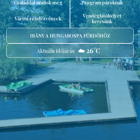
Családdal szállok meg
Program pároknak
Vendéglátóhelyet
Városi rendezvények
keresünk
IRÁNY A HUNGAROSPA FÜRDŐHÖZ
☁️ 26°C
Aktuális időjárás: