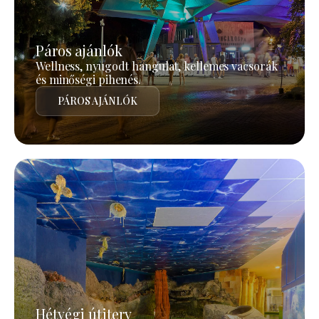
Páros ajánlók
Wellness, nyugodt hangulat, kellemes vacsorák
és minőségi pihenés.
PÁROS AJÁNLÓK
Hétvégi útiterv