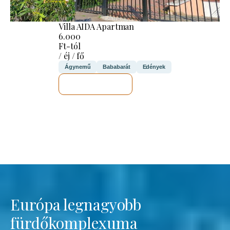
Villa AIDA Apartman
6.000
Ft-tól
/ éj / fő
Ágynemű
Bababarát
Edények
MEGNÉZEM
Európa legnagyobb
fürdőkomplexuma