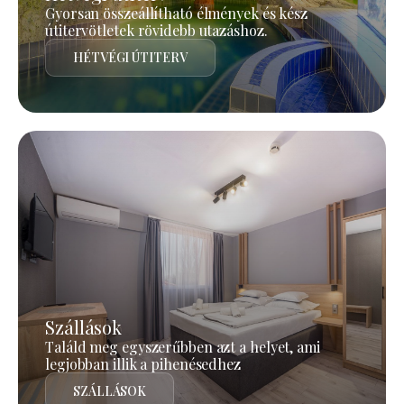
Gyorsan összeállítható élmények és kész
útitervötletek rövidebb utazáshoz.
HÉTVÉGI ÚTITERV
Szállások
Találd meg egyszerűbben azt a helyet, ami
legjobban illik a pihenésedhez
SZÁLLÁSOK