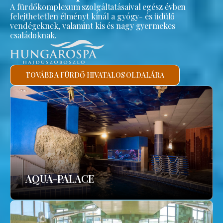
A fürdőkomplexum szolgáltatásaival egész évben
felejthetetlen élményt kínál a gyógy- és üdülő
vendégeknek, valamint kis és nagy gyermekes
családoknak.
TOVÁBB A FÜRDŐ HIVATALOS OLDALÁRA
AQUA-PALACE