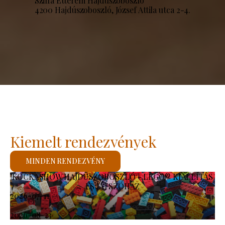
Szilfa Étterem Hajdúszoboszló
4200 Hajdúszoboszló, József Attila utca 2-4.
Kiemelt rendezvények
MINDEN RENDEZVÉNY
KOCKASHOW HAJDÚSZOBOSZLÓ - LEGO® KIÁLLÍTÁS
ÉS JÁTSZÓHÁZ
2026-07-11
-
2026-08-23