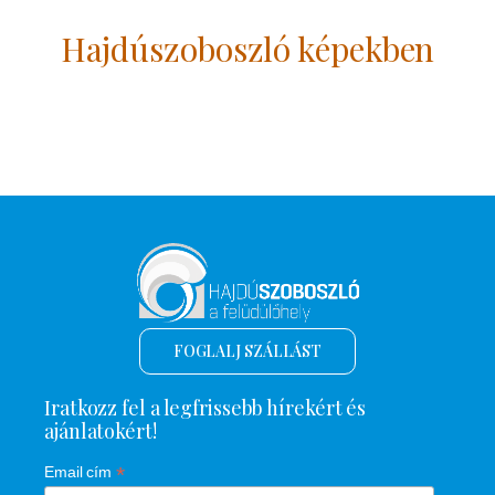
Hajdúszoboszló képekben
FOGLALJ SZÁLLÁST
Iratkozz fel a legfrissebb hírekért és
ajánlatokért!
*
Email cím