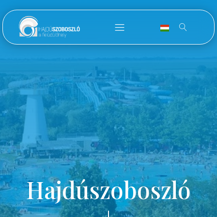
Hajdúszoboszló