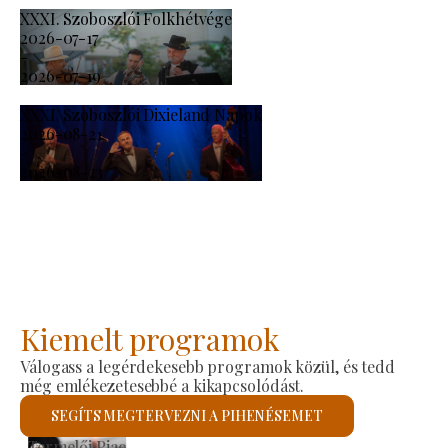
XXXI. Szoboszlói Folkhétvége
2026-07-17
-
2026-07-19
XXXI. Szoboszlói Dixieland Napok
2026-08-21
-
2026-08-23
Kiemelt programok
Válogass a legérdekesebb programok közül, és tedd
még emlékezetesebbé a kikapcsolódást.
SEGÍTS MEGTERVEZNI A PIHENÉSEMET
Szent László Római Katolikus Templom