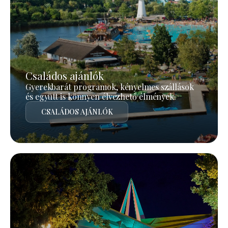
Családos ajánlók
Gyerekbarát programok, kényelmes szállások
és együtt is könnyen élvezhető élmények.
CSALÁDOS AJÁNLÓK