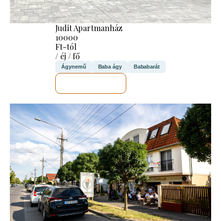
Judit Apartmanház
10000
Ft-tól
/ éj / fő
Ágynemű
Baba ágy
Bababarát
MEGNÉZEM