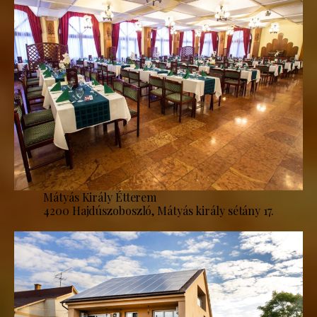
Mátyás Király Étterem
4200 Hajdúszoboszló, Mátyás király sétány 17.