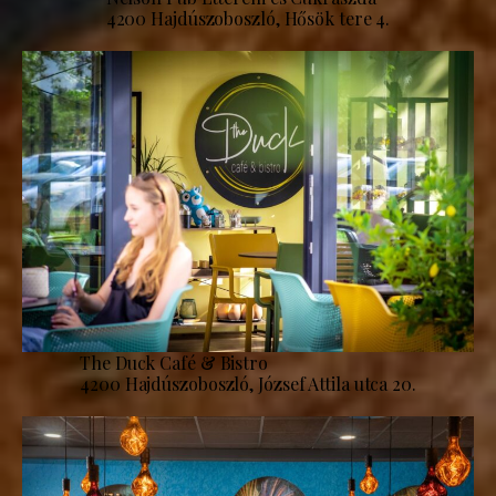
4200 Hajdúszoboszló, Hősök tere 4.
The Duck Café & Bistro
4200 Hajdúszoboszló, József Attila utca 20.