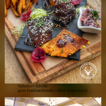
Vadaskert Kávézó
4200 Hajdúszoboszló, Gábor Áron utca 12.