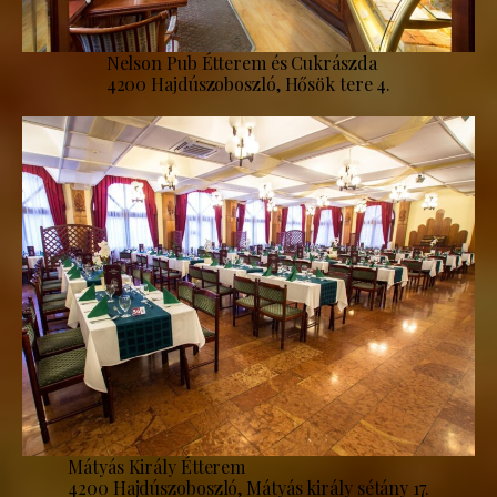
Nelson Pub Étterem és Cukrászda
4200 Hajdúszoboszló, Hősök tere 4.
Mátyás Király Étterem
4200 Hajdúszoboszló, Mátyás király sétány 17.