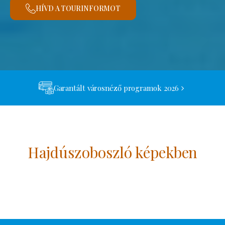
HÍVD A TOURINFORMOT
Garantált városnéző programok 2026
Hajdúszoboszló képekben