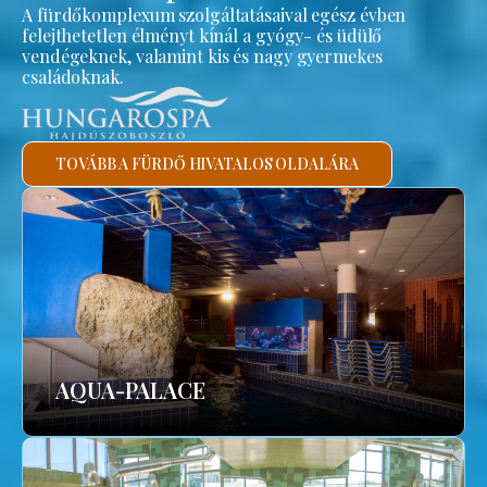
A fürdőkomplexum szolgáltatásaival egész évben
felejthetetlen élményt kínál a gyógy- és üdülő
vendégeknek, valamint kis és nagy gyermekes
családoknak.
TOVÁBB A FÜRDŐ HIVATALOS OLDALÁRA
AQUA-PALACE