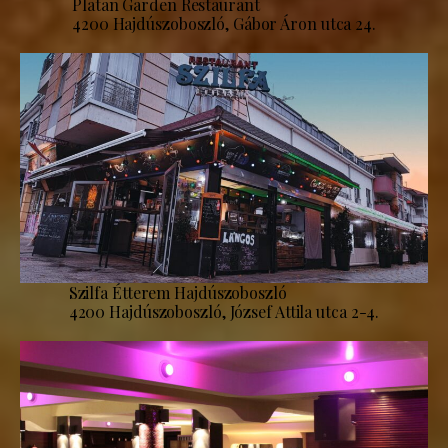
Platan Garden Restaurant
4200 Hajdúszoboszló, Gábor Áron utca 24.
Szilfa Étterem Hajdúszoboszló
4200 Hajdúszoboszló, József Attila utca 2-4.