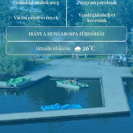
Családdal szállok meg
Program pároknak
Vendéglátóhelyet
Városi rendezvények
keresünk
IRÁNY A HUNGAROSPA FÜRDŐHÖZ
🌧️ 26°C
Aktuális időjárás: