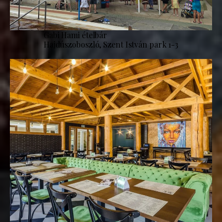
Gabi Hami ételbár
Hajdúszoboszló, Szent István park 1-3