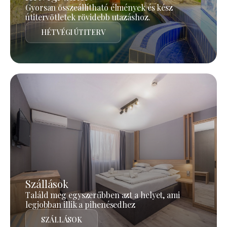
Gyorsan összeállítható élmények és kész
útitervötletek rövidebb utazáshoz.
HÉTVÉGI ÚTITERV
Szállások
Találd meg egyszerűbben azt a helyet, ami
legjobban illik a pihenésedhez
SZÁLLÁSOK