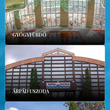
GYÓGYFÜRDŐ
ÁRPÁD USZODA