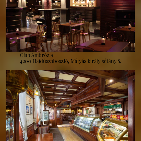
Club Ambrózia
4200 Hajdúszoboszló, Mátyás király sétány 8.