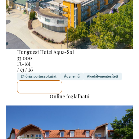
Hunguest Hotel Aqua-Sol
33.000
Ft-tól
/ éj / fő
24 órás portaszolgálat
Ágynemű
Akadálymentesített
MEGNÉZEM
Online foglalható