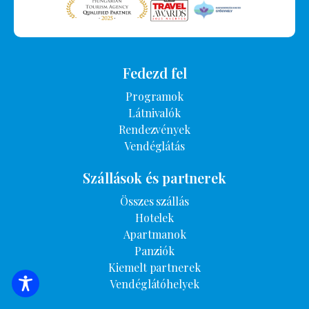
Fedezd fel
Programok
Látnivalók
Rendezvények
Vendéglátás
Szállások és partnerek
Összes szállás
Hotelek
Apartmanok
Panziók
Kiemelt partnerek
Vendéglátóhelyek
SZÁLLÁSOK KERESÉSE