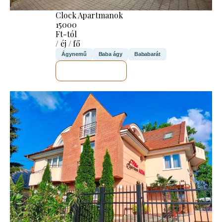
Clock Apartmanok
15000
Ft-tól
/ éj / fő
Ágynemű
Baba ágy
Bababarát
MEGNÉZEM