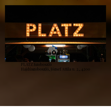
PLATZ Szoboszló
Hajdúszoboszló, József Attila u. 2., 4200