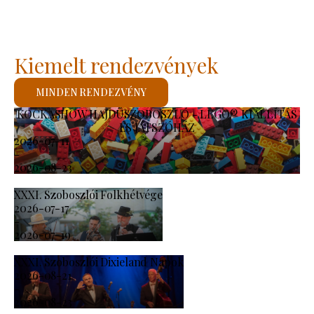
Kiemelt rendezvények
MINDEN RENDEZVÉNY
KOCKASHOW HAJDÚSZOBOSZLÓ - LEGO® KIÁLLÍTÁS
ÉS JÁTSZÓHÁZ
2026-07-11
-
2026-08-23
XXXI. Szoboszlói Folkhétvége
2026-07-17
-
2026-07-19
XXXI. Szoboszlói Dixieland Napok
2026-08-21
-
2026-08-23