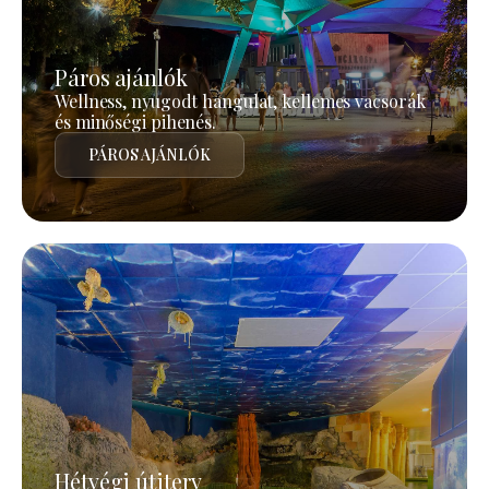
Páros ajánlók
Wellness, nyugodt hangulat, kellemes vacsorák
és minőségi pihenés.
PÁROS AJÁNLÓK
Hétvégi útiterv