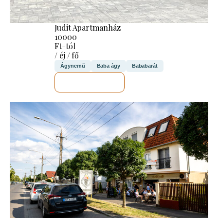
Judit Apartmanház
10000
Ft-tól
/ éj / fő
Ágynemű
Baba ágy
Bababarát
MEGNÉZEM