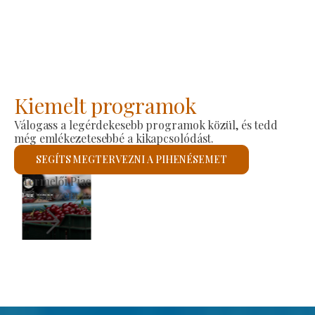
Kiemelt programok
Válogass a legérdekesebb programok közül, és tedd
még emlékezetesebbé a kikapcsolódást.
SEGÍTS MEGTERVEZNI A PIHENÉSEMET
Szent László Római Katolikus Templom
Megnézem