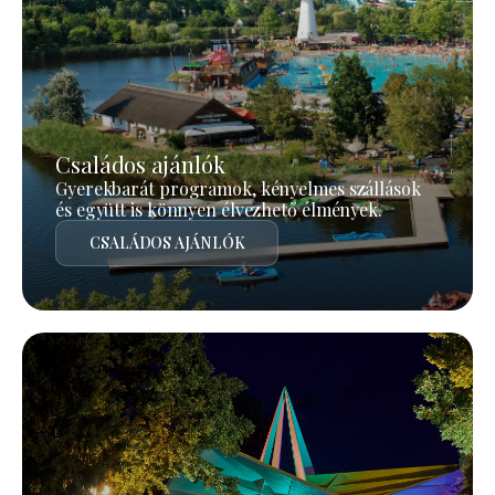
Családos ajánlók
Gyerekbarát programok, kényelmes szállások
és együtt is könnyen élvezhető élmények.
CSALÁDOS AJÁNLÓK