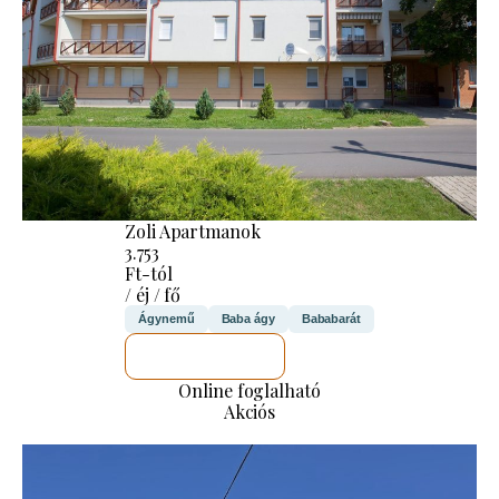
Zoli Apartmanok
3.753
Ft-tól
/ éj / fő
Ágynemű
Baba ágy
Bababarát
MEGNÉZEM
Online foglalható
Akciós