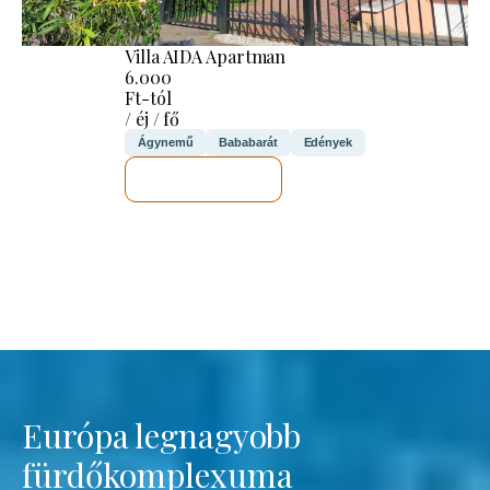
Villa AIDA Apartman
6.000
Ft-tól
/ éj / fő
Ágynemű
Bababarát
Edények
MEGNÉZEM
Európa legnagyobb
fürdőkomplexuma