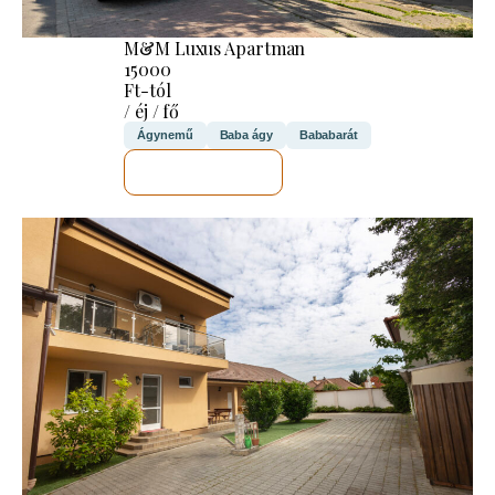
M&M Luxus Apartman
15000
Ft-tól
/ éj / fő
Ágynemű
Baba ágy
Bababarát
MEGNÉZEM