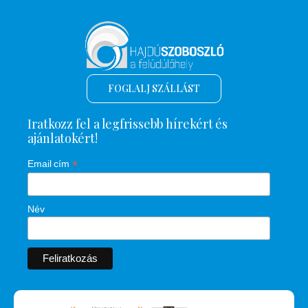
FOGLALJ SZÁLLÁST
Iratkozz fel a legfrissebb hírekért és
ajánlatokért!
*
Email cím
Név