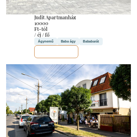
Judit Apartmanház
10000
Ft-tól
/ éj / fő
Ágynemű
Baba ágy
Bababarát
MEGNÉZEM