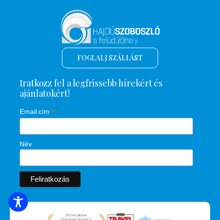
FOGLALJ SZÁLLÁST
Iratkozz fel a legfrissebb hírekért és
ajánlatokért!
*
Email cím
Név
SZÁLLÁSOK KERESÉSE