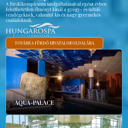
A fürdőkomplexum szolgáltatásaival egész évben
felejthetetlen élményt kínál a gyógy- és üdülő
vendégeknek, valamint kis és nagy gyermekes
családoknak.
TOVÁBB A FÜRDŐ HIVATALOS OLDALÁRA
AQUA-PALACE