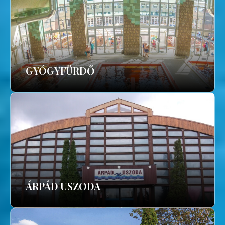
GYÓGYFÜRDŐ
ÁRPÁD USZODA