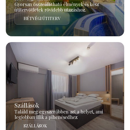
Gyorsan összeállítható élmények és kész
útitervötletek rövidebb utazáshoz.
HÉTVÉGI ÚTITERV
Szállások
Találd meg egyszerűbben azt a helyet, ami
legjobban illik a pihenésedhez
SZÁLLÁSOK