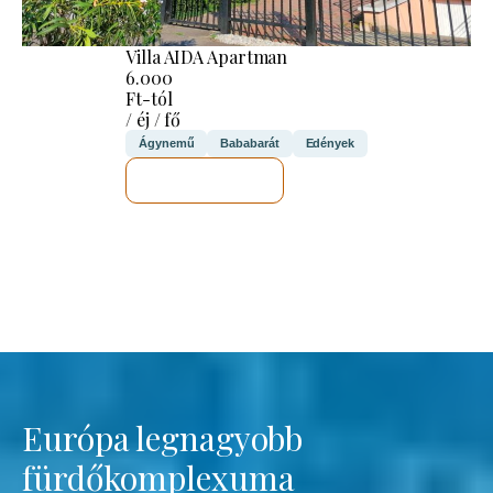
Villa AIDA Apartman
6.000
Ft-tól
/ éj / fő
Ágynemű
Bababarát
Edények
MEGNÉZEM
Európa legnagyobb
fürdőkomplexuma