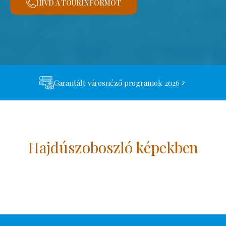
HÍVD A TOURINFORMOT
Garantált városnéző programok 2026
Hajdúszoboszló képekben