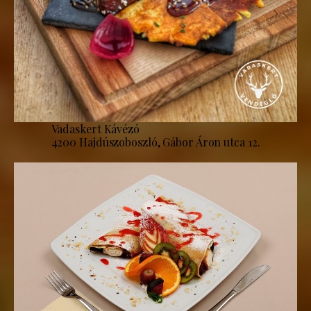
Vadaskert Kávézó
4200 Hajdúszoboszló, Gábor Áron utca 12.