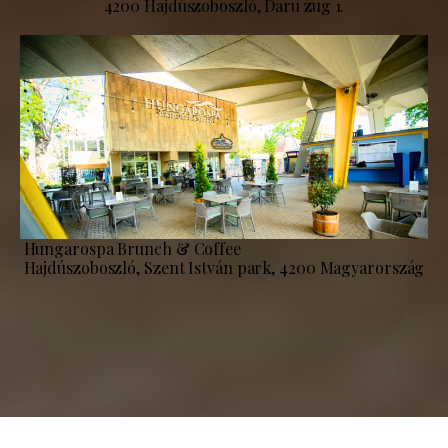
4200 Hajdúszoboszló, Daru zug 1.
Hungarospa Brunch & Coffee
Hajdúszoboszló, Szent István park, 4200 Magyarország