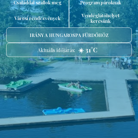
Családdal szállok meg
Program pároknak
Vendéglátóhelyet
Városi rendezvények
keresünk
IRÁNY A HUNGAROSPA FÜRDŐHÖZ
☀️ 31°C
Aktuális időjárás: