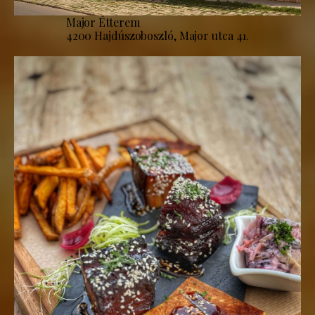
Major Étterem
4200 Hajdúszoboszló, Major utca 41.