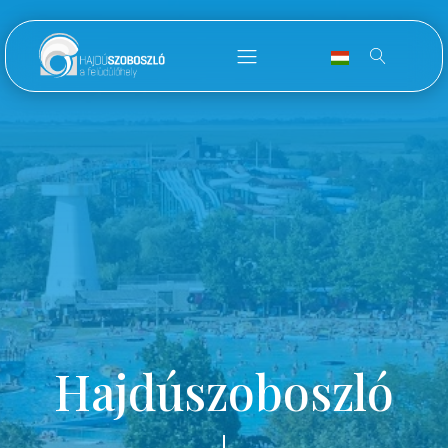
Hajdúszoboszló