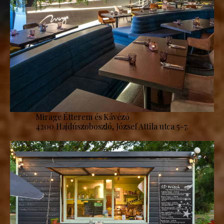
Mirage Étterem és Kávézó
4200 Hajdúszoboszló, József Attila utca 5-7.