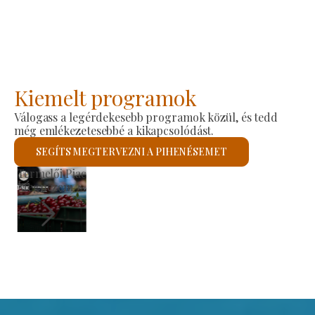
Kiemelt programok
Válogass a legérdekesebb programok közül, és tedd
még emlékezetesebbé a kikapcsolódást.
SEGÍTS MEGTERVEZNI A PIHENÉSEMET
Szent László Római Katolikus Templom
Megnézem