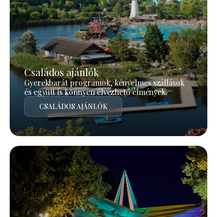
Családos ajánlók
Gyerekbarát programok, kényelmes szállások
és együtt is könnyen élvezhető élmények.
CSALÁDOS AJÁNLÓK