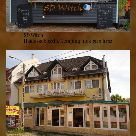
SD Witch
Hajdúszoboszló, Kemping utca 3529 hrsz