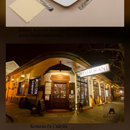
Sétány Kávézó és Palacsintázó
4200 Hajdúszoboszló, Mátyás király sétány 1.
Kemencés Csárda