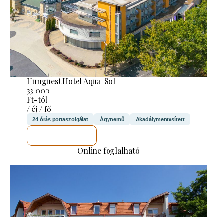
Hunguest Hotel Aqua-Sol
33.000
Ft-tól
/ éj / fő
24 órás portaszolgálat
Ágynemű
Akadálymentesített
MEGNÉZEM
Online foglalható