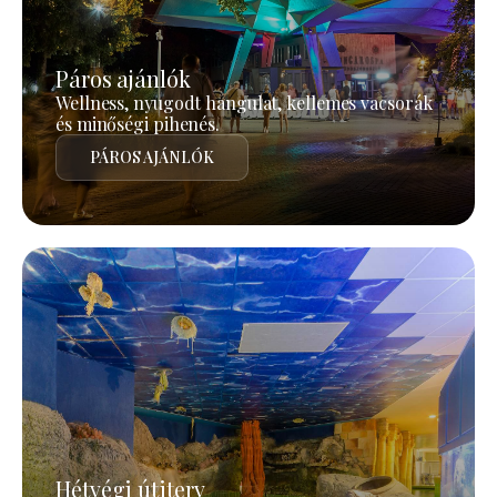
Páros ajánlók
Wellness, nyugodt hangulat, kellemes vacsorák
és minőségi pihenés.
PÁROS AJÁNLÓK
Hétvégi útiterv