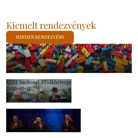
Kiemelt rendezvények
MINDEN RENDEZVÉNY
KOCKASHOW HAJDÚSZOBOSZLÓ - LEGO® KIÁLLÍTÁS
ÉS JÁTSZÓHÁZ
2026-07-11
-
2026-08-23
XXXI. Szoboszlói Folkhétvége
2026-07-17
-
2026-07-19
XXXI. Szoboszlói Dixieland Napok
2026-08-21
-
2026-08-23