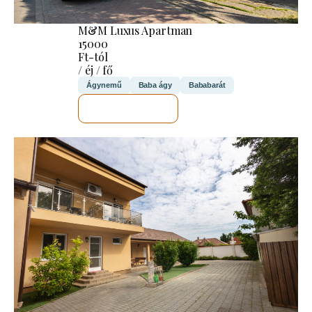
M&M Luxus Apartman
15000
Ft-tól
/ éj / fő
Ágynemű
Baba ágy
Bababarát
MEGNÉZEM