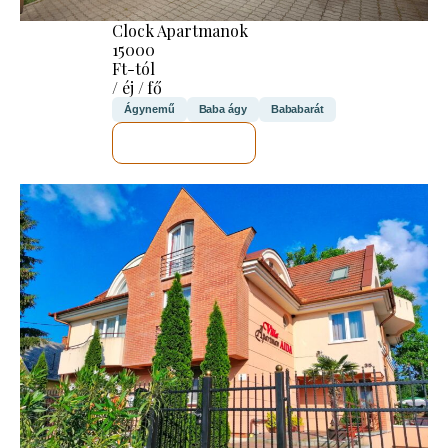
Clock Apartmanok
15000
Ft-tól
/ éj / fő
Ágynemű
Baba ágy
Bababarát
MEGNÉZEM