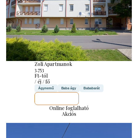
Zoli Apartmanok
3.753
Ft-tól
/ éj / fő
Ágynemű
Baba ágy
Bababarát
MEGNÉZEM
Online foglalható
Akciós