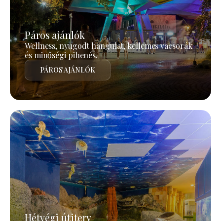
Páros ajánlók
Wellness, nyugodt hangulat, kellemes vacsorák
és minőségi pihenés.
PÁROS AJÁNLÓK
Hétvégi útiterv