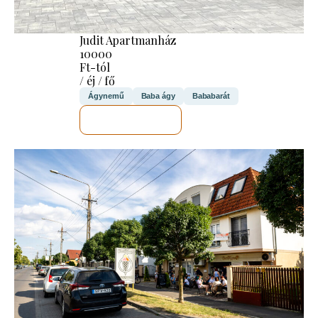
Judit Apartmanház
10000
Ft-tól
/ éj / fő
Ágynemű
Baba ágy
Bababarát
MEGNÉZEM