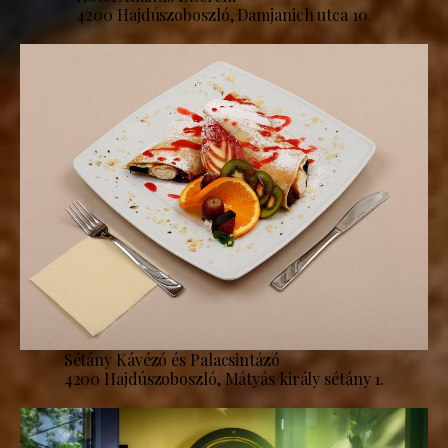
4200 Hajdúszoboszló, Damjanich utca 10.
Sétány Kávézó és Palacsintázó
4200 Hajdúszoboszló, Mátyás király sétány 1.