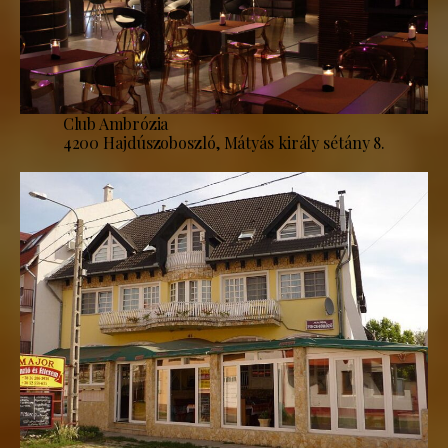
Club Ambrózia
4200 Hajdúszoboszló, Mátyás király sétány 8.