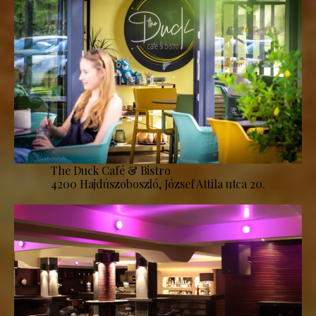
The Duck Café & Bistro
4200 Hajdúszoboszló, József Attila utca 20.