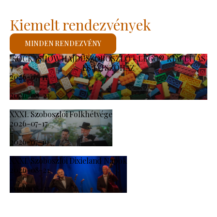
Kiemelt rendezvények
MINDEN RENDEZVÉNY
KOCKASHOW HAJDÚSZOBOSZLÓ - LEGO® KIÁLLÍTÁS
ÉS JÁTSZÓHÁZ
2026-07-11
-
2026-08-23
XXXI. Szoboszlói Folkhétvége
2026-07-17
-
2026-07-19
XXXI. Szoboszlói Dixieland Napok
2026-08-21
-
2026-08-23