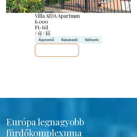
Villa AIDA Apartman
6.000
Ft-tól
/ éj / fő
Ágynemű
Bababarát
Edények
MEGNÉZEM
Európa legnagyobb
fürdőkomplexuma