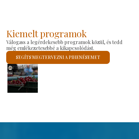
Kiemelt programok
Válogass a legérdekesebb programok közül, és tedd
még emlékezetesebbé a kikapcsolódást.
SEGÍTS MEGTERVEZNI A PIHENÉSEMET
Szent László Római Katolikus Templom
Megnézem