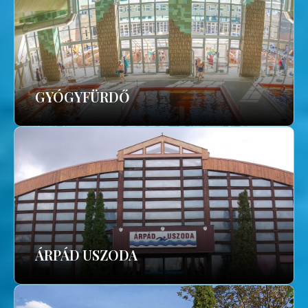
GYÓGYFÜRDŐ
ÁRPÁD USZODA