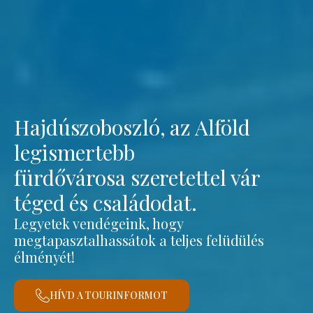
Hajdúszoboszló, az Alföld
legismertebb
fürdővárosa szeretettel vár
téged és családodat.
Legyetek vendégeink, hogy
megtapasztalhassátok a teljes felüdülés
élményét!
HÍVD A TOURINFORMOT