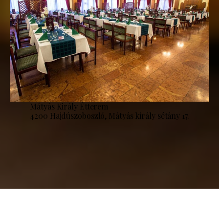
Mátyás Király Étterem
4200 Hajdúszoboszló, Mátyás király sétány 17.