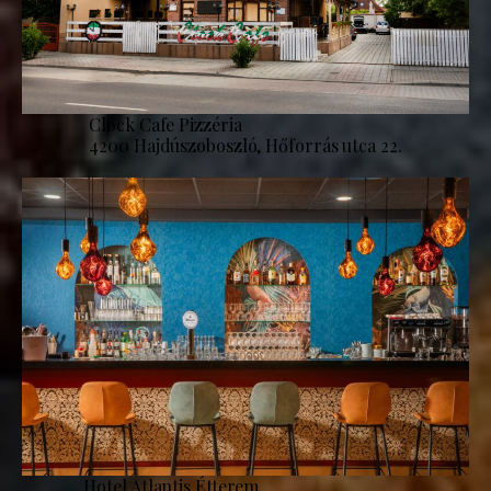
Clock Cafe Pizzéria
4200 Hajdúszoboszló, Hőforrás utca 22.
Hotel Atlantis Étterem