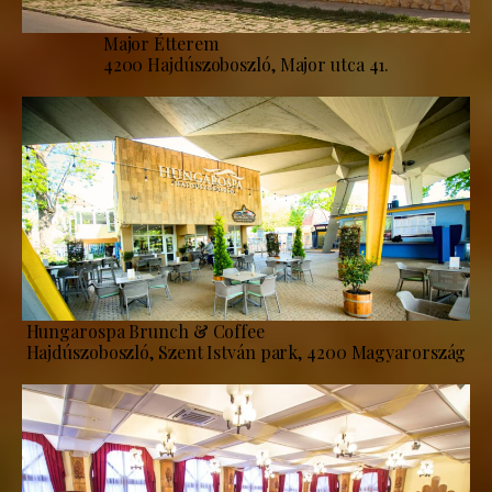
Major Étterem
4200 Hajdúszoboszló, Major utca 41.
Hungarospa Brunch & Coffee
Hajdúszoboszló, Szent István park, 4200 Magyarország