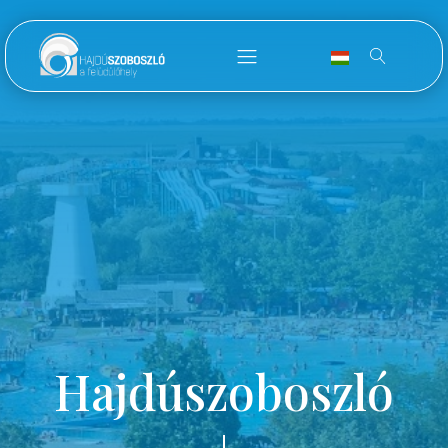
Hajdúszoboszló