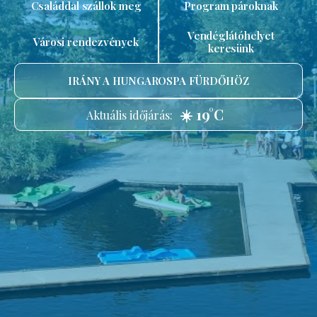
Családdal szállok meg
Program pároknak
Vendéglátóhelyet
Városi rendezvények
keresünk
IRÁNY A HUNGAROSPA FÜRDŐHÖZ
☀️ 19°C
Aktuális időjárás: