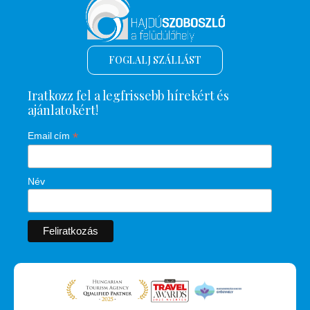
FOGLALJ SZÁLLÁST
Iratkozz fel a legfrissebb hírekért és
ajánlatokért!
*
Email cím
Név