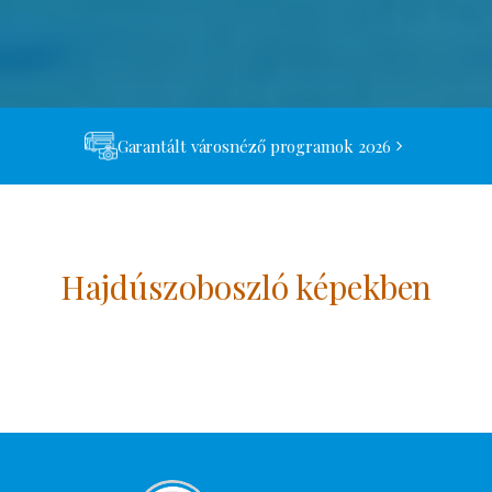
Garantált városnéző programok 2026
Hajdúszoboszló képekben