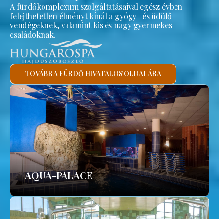
A fürdőkomplexum szolgáltatásaival egész évben
felejthetetlen élményt kínál a gyógy- és üdülő
vendégeknek, valamint kis és nagy gyermekes
családoknak.
TOVÁBB A FÜRDŐ HIVATALOS OLDALÁRA
AQUA-PALACE