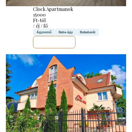
Clock Apartmanok
15000
Ft-tól
/ éj / fő
Ágynemű
Baba ágy
Bababarát
MEGNÉZEM