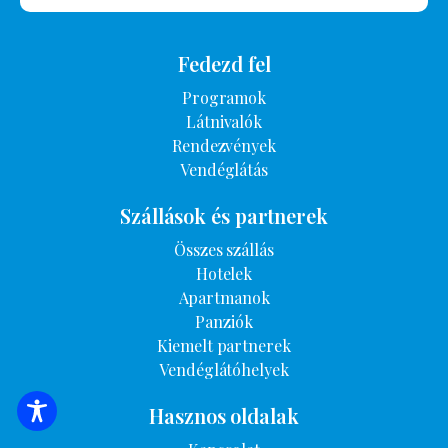
Fedezd fel
Programok
Látnivalók
Rendezvények
Vendéglátás
Szállások és partnerek
Összes szállás
Hotelek
Apartmanok
Panziók
Kiemelt partnerek
Vendéglátóhelyek
Hasznos oldalak
SZÁLLÁSOK KERESÉSE