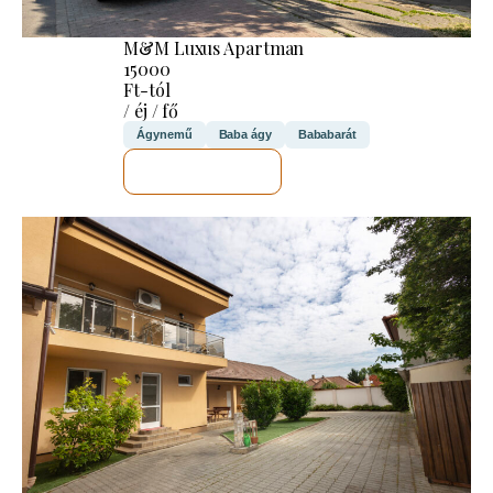
M&M Luxus Apartman
15000
Ft-tól
/ éj / fő
Ágynemű
Baba ágy
Bababarát
MEGNÉZEM