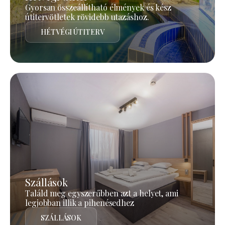
Gyorsan összeállítható élmények és kész
útitervötletek rövidebb utazáshoz.
HÉTVÉGI ÚTITERV
Szállások
Találd meg egyszerűbben azt a helyet, ami
legjobban illik a pihenésedhez
SZÁLLÁSOK