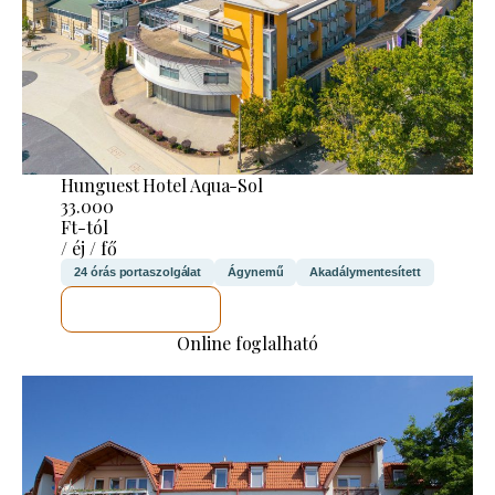
Hunguest Hotel Aqua-Sol
33.000
Ft-tól
/ éj / fő
24 órás portaszolgálat
Ágynemű
Akadálymentesített
MEGNÉZEM
Online foglalható