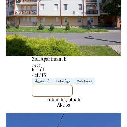
Zoli Apartmanok
3.753
Ft-tól
/ éj / fő
Ágynemű
Baba ágy
Bababarát
MEGNÉZEM
Online foglalható
Akciós