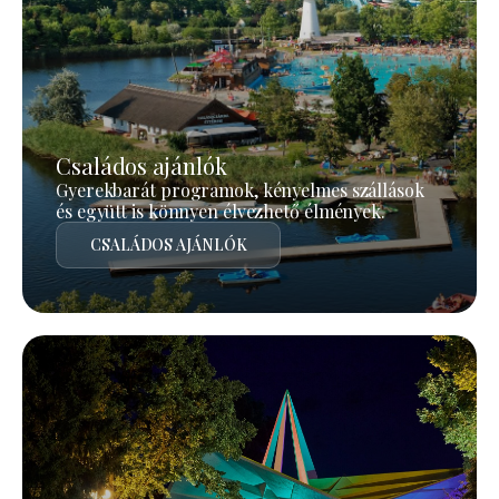
Családos ajánlók
Gyerekbarát programok, kényelmes szállások
és együtt is könnyen élvezhető élmények.
CSALÁDOS AJÁNLÓK