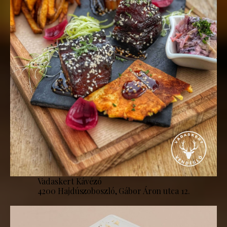
Vadaskert Kávézó
4200 Hajdúszoboszló, Gábor Áron utca 12.