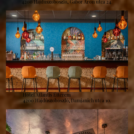
4200 Hajdúszoboszló, Gábor Áron utca 24.
Hotel Atlantis Étterem
4200 Hajdúszoboszló, Damjanich utca 10.