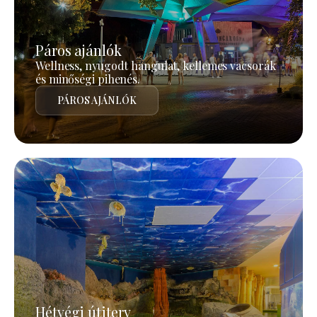
Páros ajánlók
Wellness, nyugodt hangulat, kellemes vacsorák
és minőségi pihenés.
PÁROS AJÁNLÓK
Hétvégi útiterv