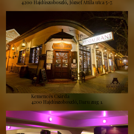
4200 Hajdúszoboszló, József Attila utca 5-7.
Kemencés Csárda
4200 Hajdúszoboszló, Daru zug 1.