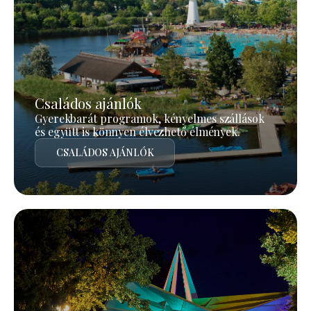
Családos ajánlók
Gyerekbarát programok, kényelmes szállások
és együtt is könnyen élvezhető élmények.
CSALÁDOS AJÁNLÓK