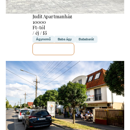
Judit Apartmanház
10000
Ft-tól
/ éj / fő
Ágynemű
Baba ágy
Bababarát
MEGNÉZEM