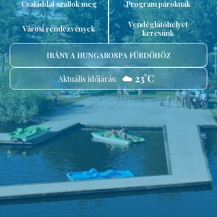
Családdal szállok meg
Program pároknak
Vendéglátóhelyet
Városi rendezvények
keresünk
IRÁNY A HUNGAROSPA FÜRDŐHÖZ
☁️ 23°C
Aktuális időjárás: