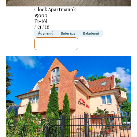
Clock Apartmanok
15000
Ft-tól
/ éj / fő
Ágynemű
Baba ágy
Bababarát
MEGNÉZEM