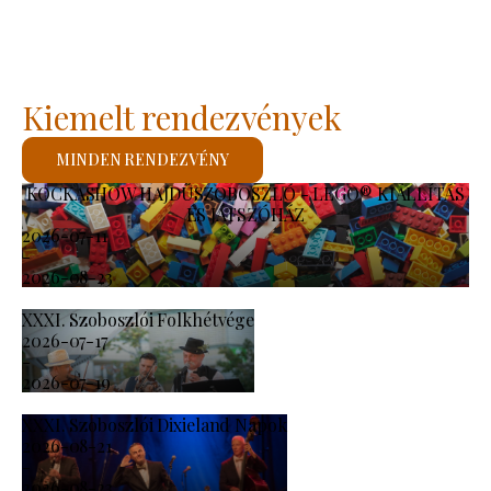
Kiemelt rendezvények
MINDEN RENDEZVÉNY
KOCKASHOW HAJDÚSZOBOSZLÓ - LEGO® KIÁLLÍTÁS
ÉS JÁTSZÓHÁZ
2026-07-11
-
2026-08-23
XXXI. Szoboszlói Folkhétvége
2026-07-17
-
2026-07-19
XXXI. Szoboszlói Dixieland Napok
2026-08-21
-
2026-08-23