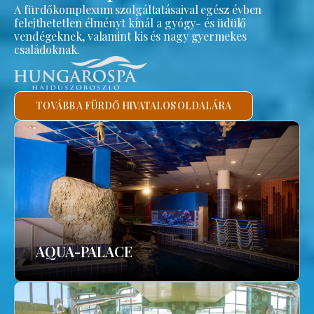
A fürdőkomplexum szolgáltatásaival egész évben
felejthetetlen élményt kínál a gyógy- és üdülő
vendégeknek, valamint kis és nagy gyermekes
családoknak.
TOVÁBB A FÜRDŐ HIVATALOS OLDALÁRA
AQUA-PALACE