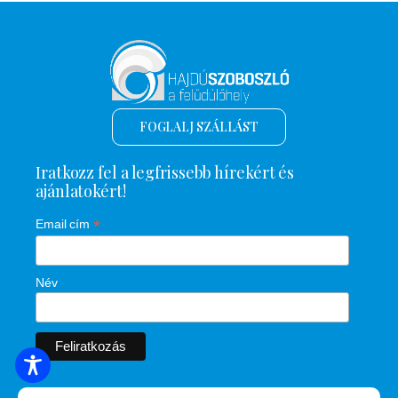
FOGLALJ SZÁLLÁST
Iratkozz fel a legfrissebb hírekért és
ajánlatokért!
*
Email cím
Név
SZÁLLÁSOK KERESÉSE