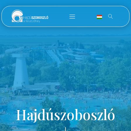
Hajdúszoboszló