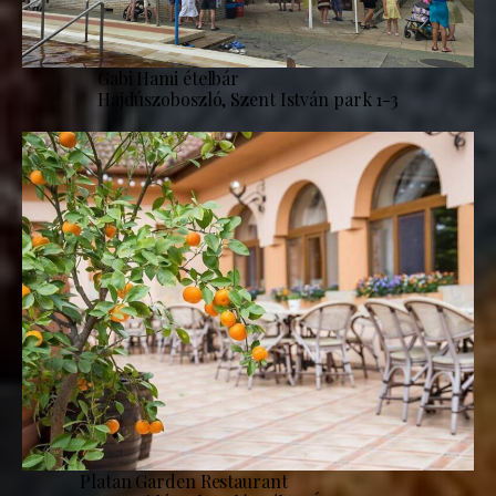
Gabi Hami ételbár
Hajdúszoboszló, Szent István park 1-3
Platan Garden Restaurant