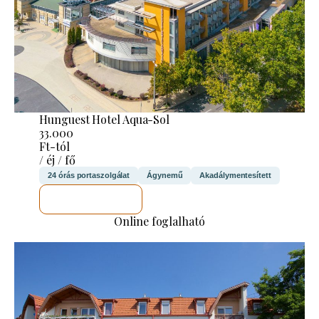
Hunguest Hotel Aqua-Sol
33.000
Ft-tól
/ éj / fő
24 órás portaszolgálat
Ágynemű
Akadálymentesített
MEGNÉZEM
Online foglalható