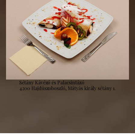
Sétány Kávézó és Palacsintázó
4200 Hajdúszoboszló, Mátyás király sétány 1.