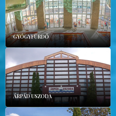
GYÓGYFÜRDŐ
ÁRPÁD USZODA