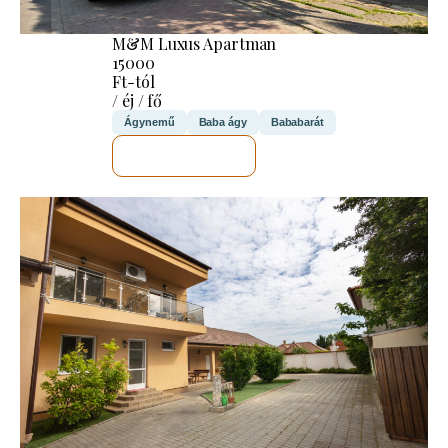
M&M Luxus Apartman
15000
Ft-tól
/ éj / fő
Ágynemű
Baba ágy
Bababarát
MEGNÉZEM