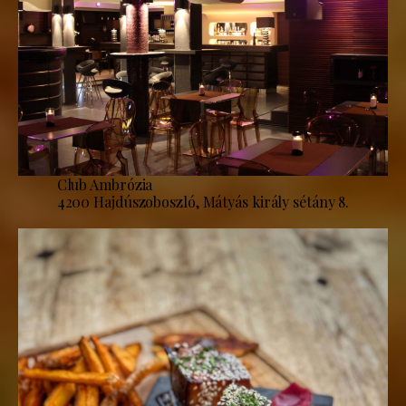
Club Ambrózia
4200 Hajdúszoboszló, Mátyás király sétány 8.