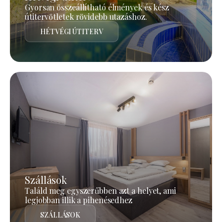
Gyorsan összeállítható élmények és kész
útitervötletek rövidebb utazáshoz.
HÉTVÉGI ÚTITERV
Szállások
Találd meg egyszerűbben azt a helyet, ami
legjobban illik a pihenésedhez
SZÁLLÁSOK