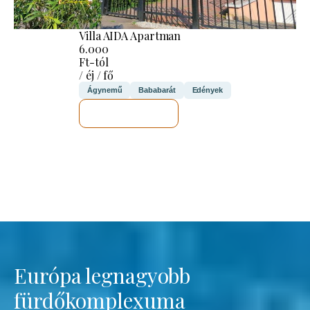
Villa AIDA Apartman
6.000
Ft-tól
/ éj / fő
Ágynemű
Bababarát
Edények
MEGNÉZEM
Európa legnagyobb
fürdőkomplexuma