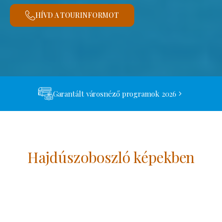
HÍVD A TOURINFORMOT
Garantált városnéző programok 2026
Hajdúszoboszló képekben