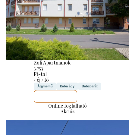
Zoli Apartmanok
3.753
Ft-tól
/ éj / fő
Ágynemű
Baba ágy
Bababarát
MEGNÉZEM
Online foglalható
Akciós