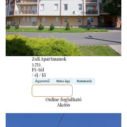
Zoli Apartmanok
3.753
Ft-tól
/ éj / fő
Ágynemű
Baba ágy
Bababarát
MEGNÉZEM
Online foglalható
Akciós