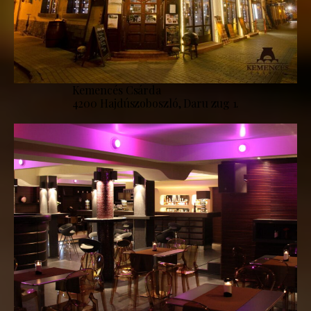
Kemencés Csárda
4200 Hajdúszoboszló, Daru zug 1.