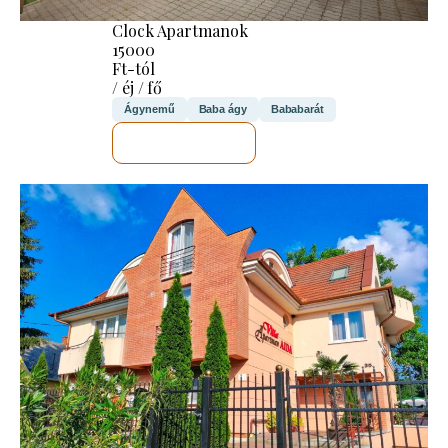
Clock Apartmanok
15000
Ft-tól
/ éj / fő
Ágynemű
Baba ágy
Bababarát
MEGNÉZEM