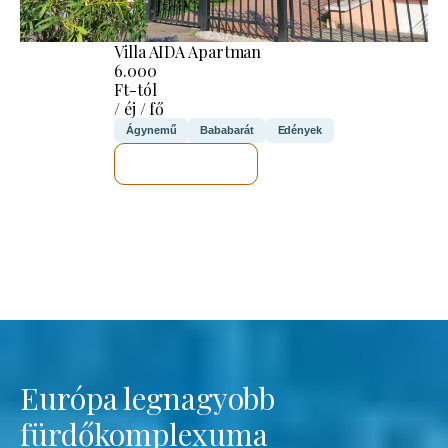
Villa AIDA Apartman
6.000
Ft-tól
/ éj / fő
Ágynemű
Bababarát
Edények
MEGNÉZEM
Európa legnagyobb
fürdőkomplexuma