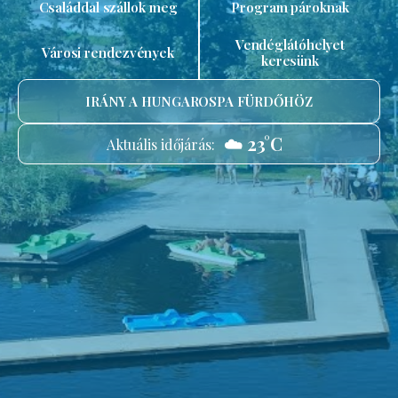
Családdal szállok meg
Program pároknak
Vendéglátóhelyet
Városi rendezvények
keresünk
IRÁNY A HUNGAROSPA FÜRDŐHÖZ
☁️ 23°C
Aktuális időjárás: