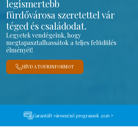
legismertebb
fürdővárosa szeretettel vár
téged és családodat.
Legyetek vendégeink, hogy
megtapasztalhassátok a teljes felüdülés
élményét!
HÍVD A TOURINFORMOT
Garantált városnéző programok 2026