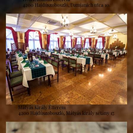
4200 Hajdúszoboszló, Damjanich utca 10.
Mátyás Király Étterem
4200 Hajdúszoboszló, Mátyás király sétány 17.