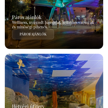
Páros ajánlók
Wellness, nyugodt hangulat, kellemes vacsorák
és minőségi pihenés.
PÁROS AJÁNLÓK
Hétvégi útiterv