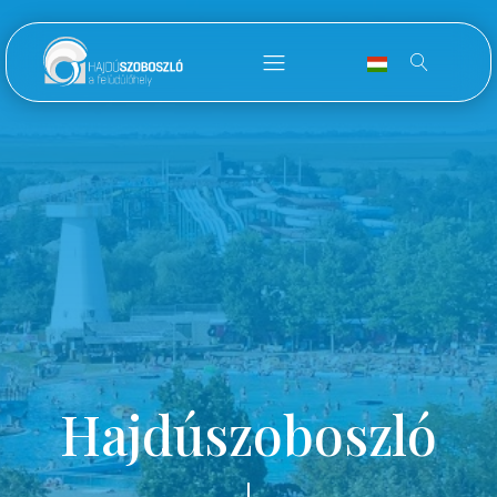
Hajdúszoboszló