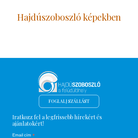
Hajdúszoboszló képekben
FOGLALJ SZÁLLÁST
Iratkozz fel a legfrissebb hírekért és
ajánlatokért!
*
Email cím