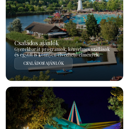
Családos ajánlók
Gyerekbarát programok, kényelmes szállások
és együtt is könnyen élvezhető élmények.
CSALÁDOS AJÁNLÓK