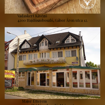
Vadaskert Kávézó
4200 Hajdúszoboszló, Gábor Áron utca 12.
Major Étterem