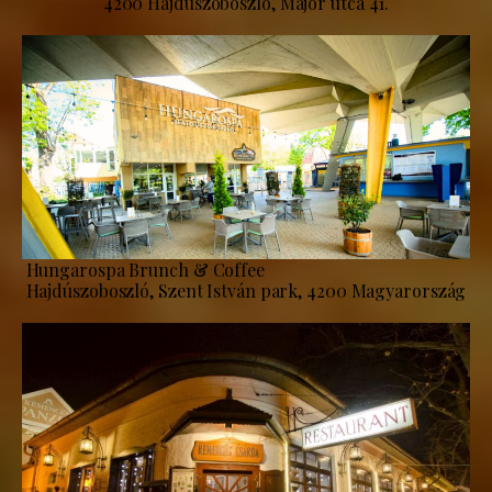
4200 Hajdúszoboszló, Major utca 41.
Hungarospa Brunch & Coffee
Hajdúszoboszló, Szent István park, 4200 Magyarország