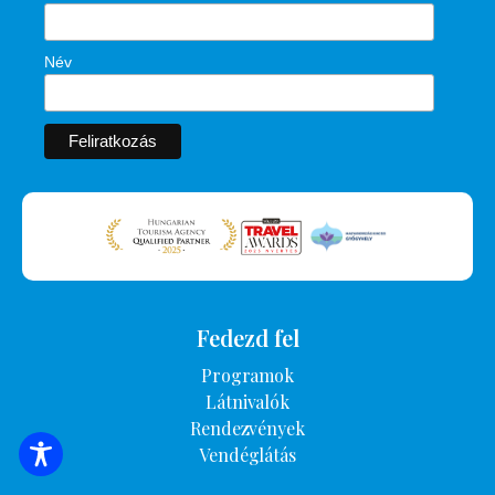
Név
Fedezd fel
Programok
Látnivalók
Rendezvények
Vendéglátás
SZÁLLÁSOK KERESÉSE