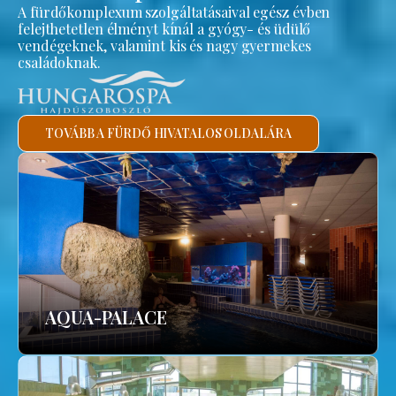
A fürdőkomplexum szolgáltatásaival egész évben
felejthetetlen élményt kínál a gyógy- és üdülő
vendégeknek, valamint kis és nagy gyermekes
családoknak.
TOVÁBB A FÜRDŐ HIVATALOS OLDALÁRA
AQUA-PALACE