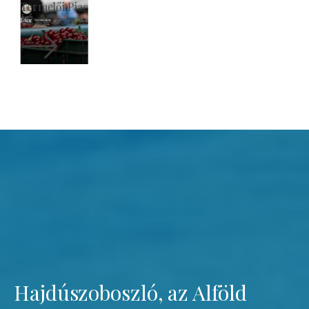
Szent László Római Katolikus Templom
Megnézem
Hajdúszoboszló, az Alföld