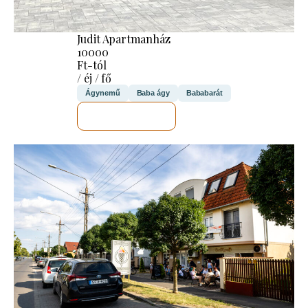
Judit Apartmanház
10000
Ft-tól
/ éj / fő
Ágynemű
Baba ágy
Bababarát
MEGNÉZEM