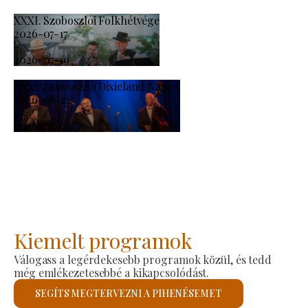
XXXI. Szoboszlói Folkhétvége
2026-07-17
-
2026-07-19
XXXI. Szoboszlói Dixieland Napok
2026-08-21
-
2026-08-23
Kiemelt programok
Válogass a legérdekesebb programok közül, és tedd
még emlékezetesebbé a kikapcsolódást.
SEGÍTS MEGTERVEZNI A PIHENÉSEMET