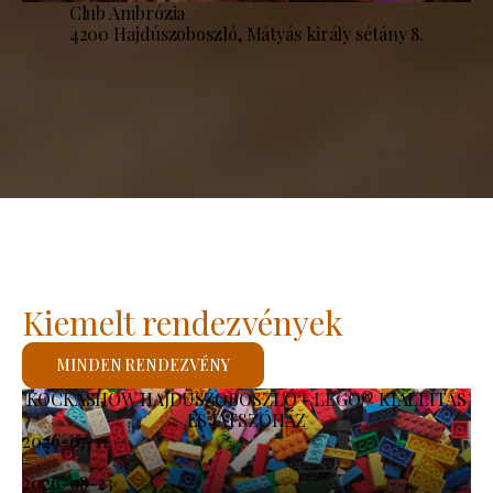
Club Ambrózia
4200 Hajdúszoboszló, Mátyás király sétány 8.
Kiemelt rendezvények
MINDEN RENDEZVÉNY
KOCKASHOW HAJDÚSZOBOSZLÓ - LEGO® KIÁLLÍTÁS
ÉS JÁTSZÓHÁZ
2026-07-11
-
2026-08-23