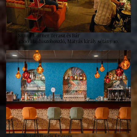
Sunny Corner Terasz és Bár
4200 Hajdúszoboszló, Mátyás király sétány 10.
Hotel Atlantis Étterem