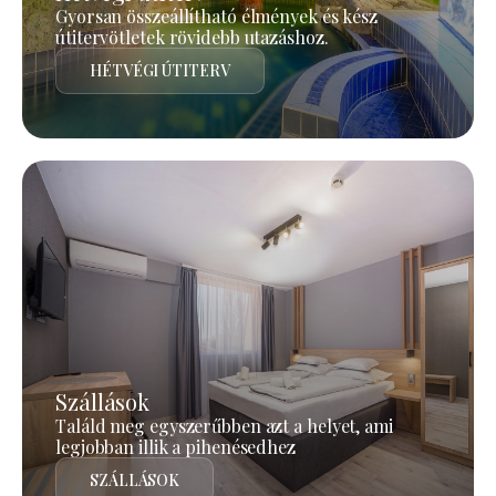
Gyorsan összeállítható élmények és kész
útitervötletek rövidebb utazáshoz.
HÉTVÉGI ÚTITERV
Szállások
Találd meg egyszerűbben azt a helyet, ami
legjobban illik a pihenésedhez
SZÁLLÁSOK