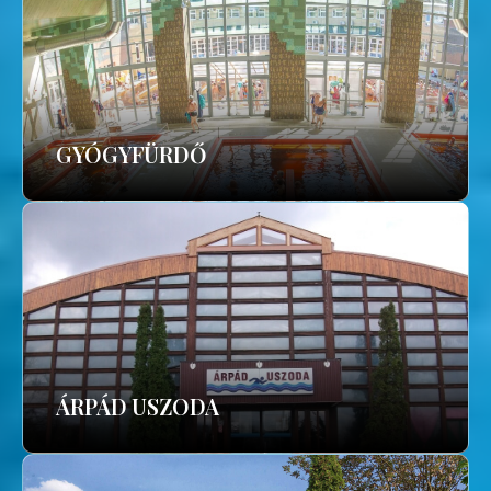
GYÓGYFÜRDŐ
ÁRPÁD USZODA