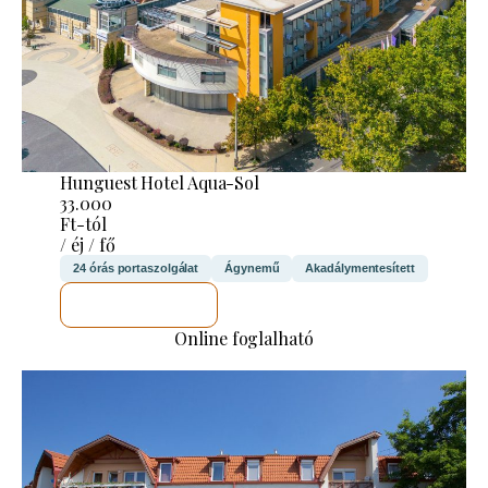
Hunguest Hotel Aqua-Sol
33.000
Ft-tól
/ éj / fő
24 órás portaszolgálat
Ágynemű
Akadálymentesített
MEGNÉZEM
Online foglalható