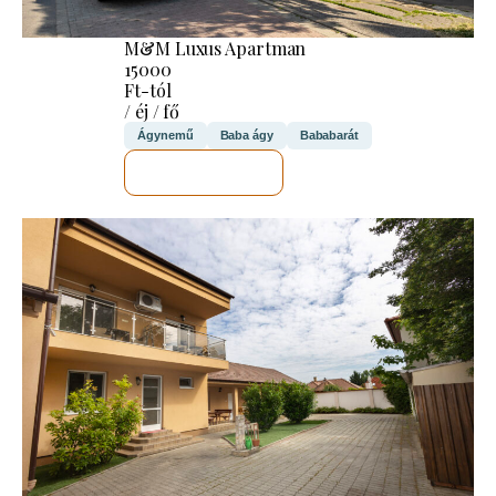
M&M Luxus Apartman
15000
Ft-tól
/ éj / fő
Ágynemű
Baba ágy
Bababarát
MEGNÉZEM