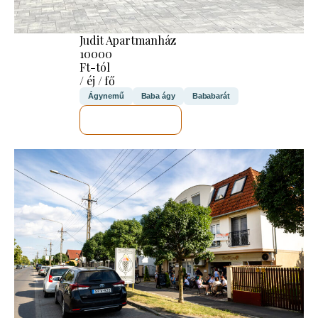
Judit Apartmanház
10000
Ft-tól
/ éj / fő
Ágynemű
Baba ágy
Bababarát
MEGNÉZEM