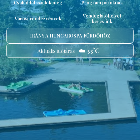
Családdal szállok meg
Program pároknak
Vendéglátóhelyet
Városi rendezvények
keresünk
IRÁNY A HUNGAROSPA FÜRDŐHÖZ
☁️ 33°C
Aktuális időjárás: