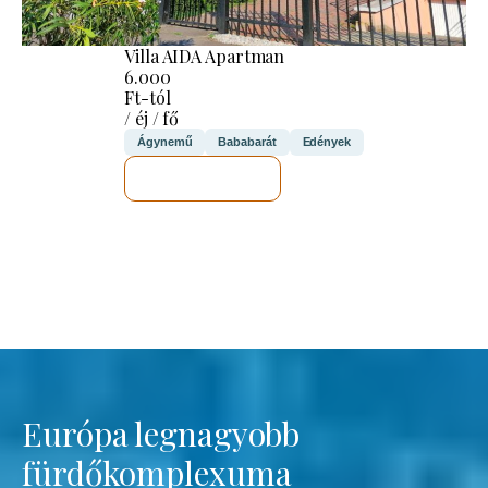
Villa AIDA Apartman
6.000
Ft-tól
/ éj / fő
Ágynemű
Bababarát
Edények
MEGNÉZEM
Európa legnagyobb
fürdőkomplexuma