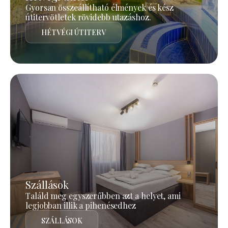
Gyorsan összeállítható élmények és kész
útitervötletek rövidebb utazáshoz.
HÉTVÉGI ÚTITERV
Szállások
Találd meg egyszerűbben azt a helyet, ami
legjobban illik a pihenésedhez
SZÁLLÁSOK