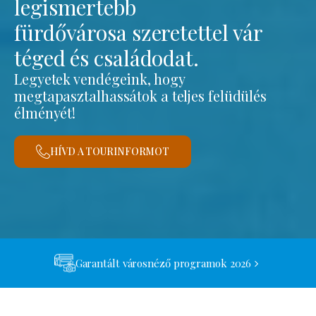
legismertebb
fürdővárosa szeretettel vár
téged és családodat.
Legyetek vendégeink, hogy
megtapasztalhassátok a teljes felüdülés
élményét!
HÍVD A TOURINFORMOT
Garantált városnéző programok 2026