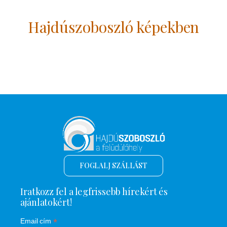
Hajdúszoboszló képekben
FOGLALJ SZÁLLÁST
Iratkozz fel a legfrissebb hírekért és
ajánlatokért!
*
Email cím