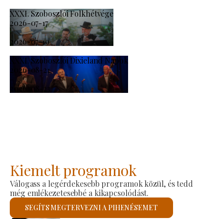
XXXI. Szoboszlói Folkhétvége
2026-07-17
-
2026-07-19
XXXI. Szoboszlói Dixieland Napok
2026-08-21
-
2026-08-23
Kiemelt programok
Válogass a legérdekesebb programok közül, és tedd
még emlékezetesebbé a kikapcsolódást.
SEGÍTS MEGTERVEZNI A PIHENÉSEMET