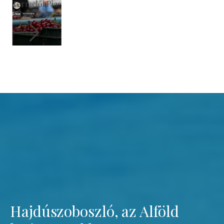
Szent László Római Katolikus Templom
Megnézem
Hajdúszoboszló, az Alföld