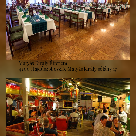
Mátyás Király Étterem
4200 Hajdúszoboszló, Mátyás király sétány 17.