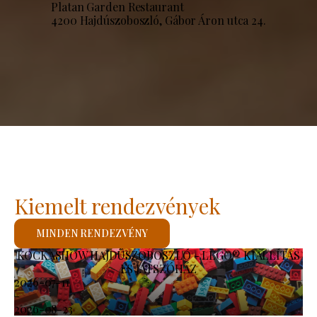
Platan Garden Restaurant
4200 Hajdúszoboszló, Gábor Áron utca 24.
Kiemelt rendezvények
MINDEN RENDEZVÉNY
KOCKASHOW HAJDÚSZOBOSZLÓ - LEGO® KIÁLLÍTÁS
ÉS JÁTSZÓHÁZ
2026-07-11
-
2026-08-23