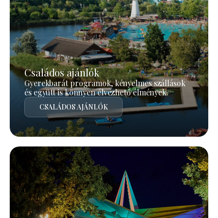
Családos ajánlók
Gyerekbarát programok, kényelmes szállások
és együtt is könnyen élvezhető élmények.
CSALÁDOS AJÁNLÓK