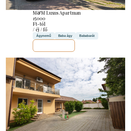
M&M Luxus Apartman
15000
Ft-tól
/ éj / fő
Ágynemű
Baba ágy
Bababarát
MEGNÉZEM