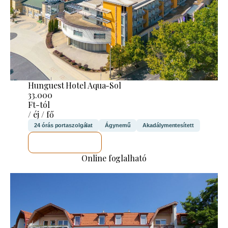
Hunguest Hotel Aqua-Sol
33.000
Ft-tól
/ éj / fő
24 órás portaszolgálat
Ágynemű
Akadálymentesített
MEGNÉZEM
Online foglalható