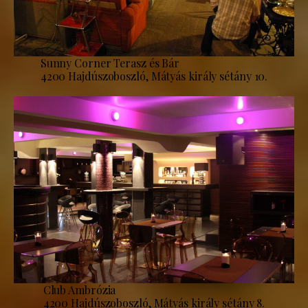
Sunny Corner Terasz és Bár
4200 Hajdúszoboszló, Mátyás király sétány 10.
Club Ambrózia
4200 Hajdúszoboszló, Mátyás király sétány 8.