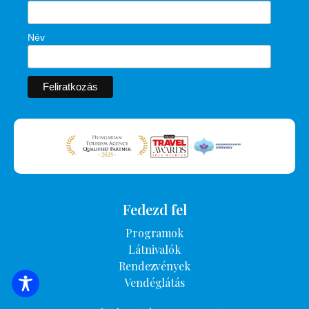
Név
Fedezd fel
Programok
Látnivalók
Rendezvények
Vendéglátás
SZÁLLÁSOK KERESÉSE