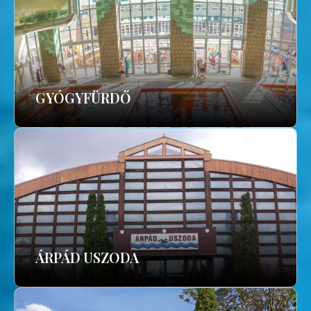
GYÓGYFÜRDŐ
ÁRPÁD USZODA