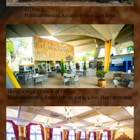
SD Witch
Hajdúszoboszló, Kemping utca 3529 hrsz
Hungarospa Brunch & Coffee
Hajdúszoboszló, Szent István park, 4200 Magyarország