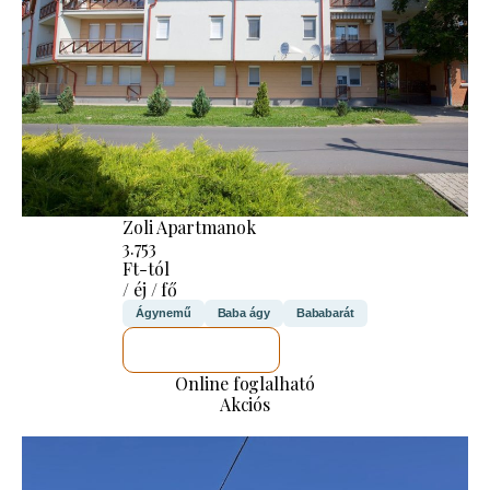
Zoli Apartmanok
3.753
Ft-tól
/ éj / fő
Ágynemű
Baba ágy
Bababarát
MEGNÉZEM
Online foglalható
Akciós