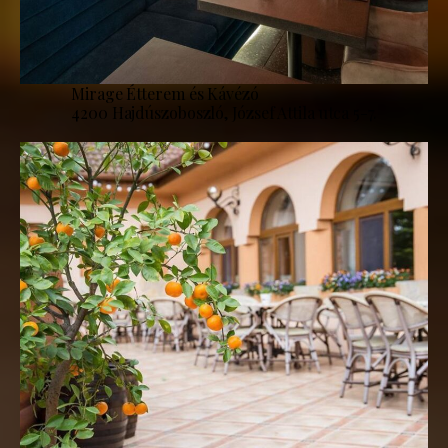
Mirage Étterem és Kávézó
4200 Hajdúszoboszló, József Attila utca 5-7.