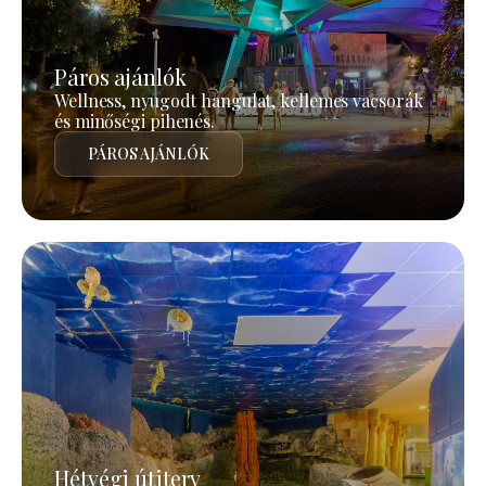
Páros ajánlók
Wellness, nyugodt hangulat, kellemes vacsorák
és minőségi pihenés.
PÁROS AJÁNLÓK
Hétvégi útiterv