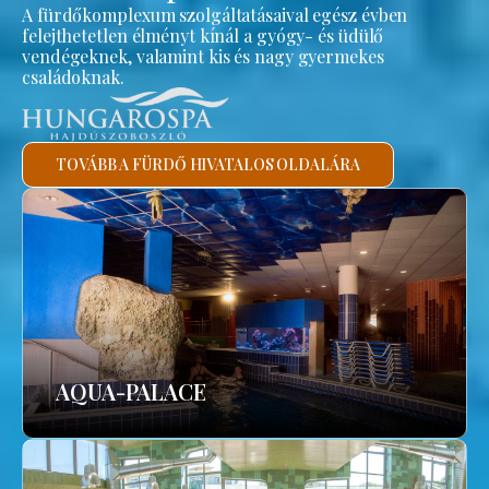
A fürdőkomplexum szolgáltatásaival egész évben
felejthetetlen élményt kínál a gyógy- és üdülő
vendégeknek, valamint kis és nagy gyermekes
családoknak.
TOVÁBB A FÜRDŐ HIVATALOS OLDALÁRA
AQUA-PALACE