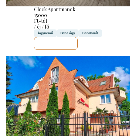
Clock Apartmanok
15000
Ft-tól
/ éj / fő
Ágynemű
Baba ágy
Bababarát
MEGNÉZEM