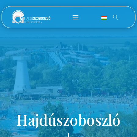
Hajdúszoboszló