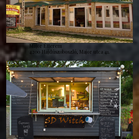
Major Étterem
4200 Hajdúszoboszló, Major utca 41.