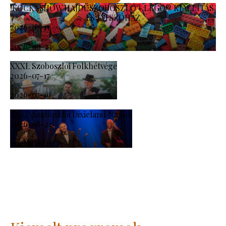
KOCKASHOW HAJDÚSZOBOSZLÓ - LEGO® KIÁLLÍTÁS
ÉS JÁTSZÓHÁZ
2026-07-11
-
2026-08-23
XXXI. Szoboszlói Folkhétvége
2026-07-17
-
2026-07-19
XXXI. Szoboszlói Dixieland Napok
2026-08-21
-
2026-08-23