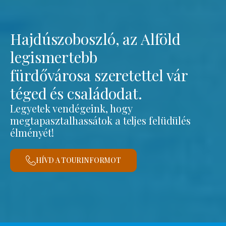
Hajdúszoboszló, az Alföld
legismertebb
fürdővárosa szeretettel vár
téged és családodat.
Legyetek vendégeink, hogy
megtapasztalhassátok a teljes felüdülés
élményét!
HÍVD A TOURINFORMOT