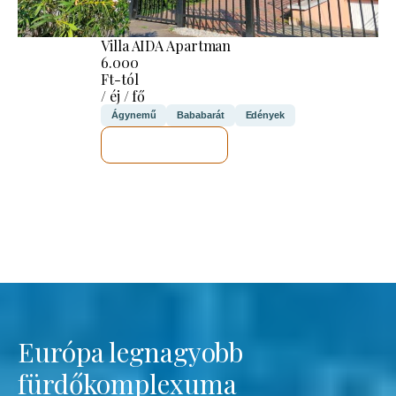
Villa AIDA Apartman
6.000
Ft-tól
/ éj / fő
Ágynemű
Bababarát
Edények
MEGNÉZEM
Európa legnagyobb
fürdőkomplexuma