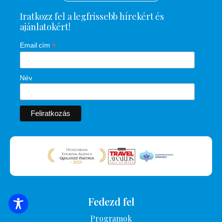
Iratkozz fel a legfrissebb hírekért és
ajánlatokért!
*
Email cím
Név
Fedezd fel
SZÁLLÁSOK KERESÉSE
Programok