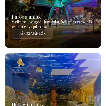
Páros ajánlók
Wellness, nyugodt hangulat, kellemes vacsorák
és minőségi pihenés.
PÁROS AJÁNLÓK
Hétvégi útiterv