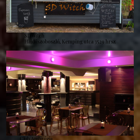
SD Witch
Hajdúszoboszló, Kemping utca 3529 hrsz
Club Ambrózia