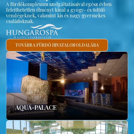
A fürdőkomplexum szolgáltatásaival egész évben
felejthetetlen élményt kínál a gyógy- és üdülő
vendégeknek, valamint kis és nagy gyermekes
családoknak.
TOVÁBB A FÜRDŐ HIVATALOS OLDALÁRA
AQUA-PALACE