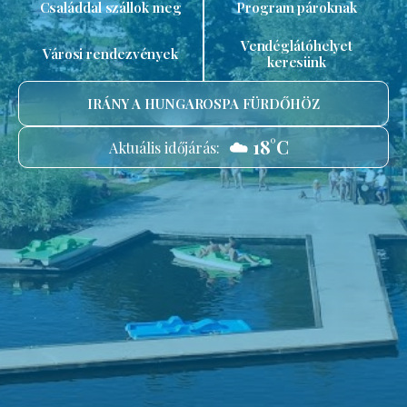
Családdal szállok meg
Program pároknak
Vendéglátóhelyet
Városi rendezvények
keresünk
IRÁNY A HUNGAROSPA FÜRDŐHÖZ
☁️ 18°C
Aktuális időjárás: