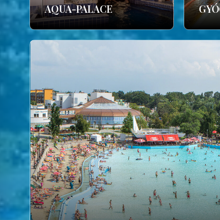
AQUA-PALACE
GYÓ