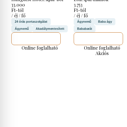
33.000
3.753
Ft-tól
Ft-tól
/ éj / fő
/ éj / fő
24 órás portaszolgálat
Ágynemű
Baba ágy
Ágynemű
Akadálymentesített
Bababarát
MEGNÉZEM
MEGNÉZEM
Online foglalható
Online foglalható
Akciós