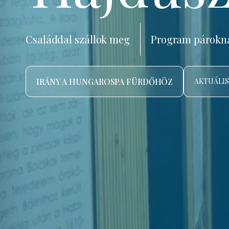
Családdal szállok meg
Program párokn
IRÁNY A HUNGAROSPA FÜRDŐHÖZ
AKTUÁLIS