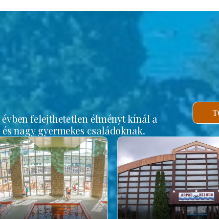
b
T
vben felejthetetlen élményt kínál a
s és nagy gyermekes családoknak.