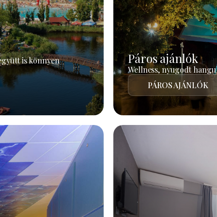
Páros ajánlók
együtt is könnyen
Wellness, nyugodt hangul
PÁROS AJÁNLÓK