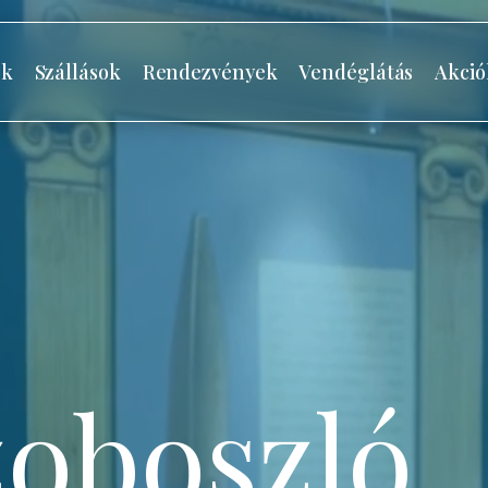
ók
Szállások
Rendezvények
Vendéglátás
Akció
oboszló