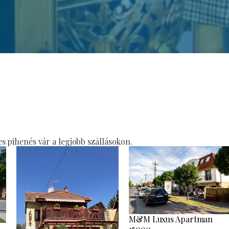
 pihenés vár a legjobb szállásokon.
M&M Luxus Apartman
15000