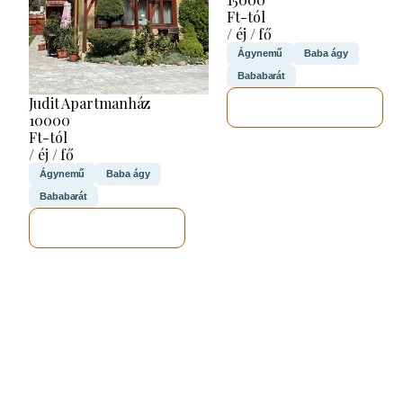
Ft-tól
/ éj / fő
Ágynemű
Baba ágy
Bababarát
Judit Apartmanház
MEGNÉZEM
10000
Ft-tól
/ éj / fő
Ágynemű
Baba ágy
Bababarát
MEGNÉZEM