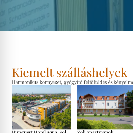
Kiemelt szálláshelyek
Harmonikus környezet, gyógyító feltöltődés és kényelmes
Hunguest Hotel Aqua-Sol
Zoli Apartmanok