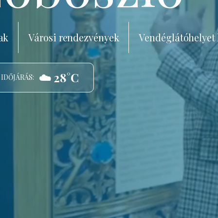
ak
Városi rendezvények
Vendéglátóhelyet
☁️ 28°C
 IDŐJÁRÁS: