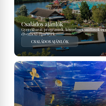
Családos ajánlók
Gyerekbarát programok, kényelmes szállások és 
élvezhető élmények.
CSALÁDOS AJÁNLÓK