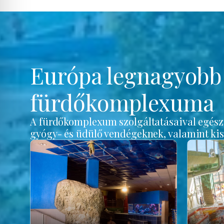
Európa legnagyob
fürdőkomplexuma
A fürdőkomplexum szolgáltatásaival egész é
gyógy- és üdülő vendégeknek, valamint ki