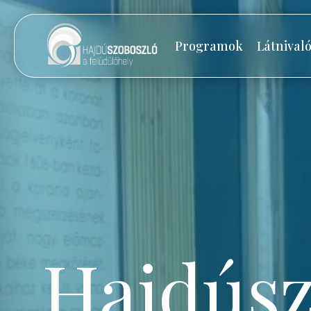
Programok
Látnival
Hajdúsz