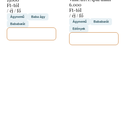
6.000
Ft-tól
Ft-tól
/ éj / fő
/ éj / fő
Ágynemű
Baba ágy
Ágynemű
Bababarát
Bababarát
Edények
MEGNÉZEM
MEGNÉZEM