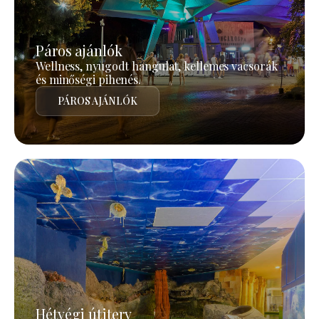
Páros ajánlók
Wellness, nyugodt hangulat, kellemes vacsorák
és minőségi pihenés.
PÁROS AJÁNLÓK
Hétvégi útiterv