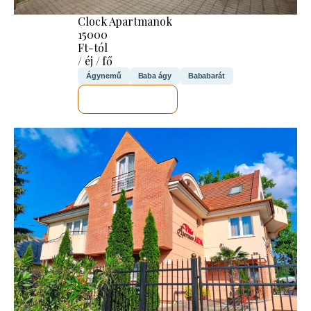
Clock Apartmanok
15000
Ft-tól
/ éj / fő
Ágynemű
Baba ágy
Bababarát
MEGNÉZEM