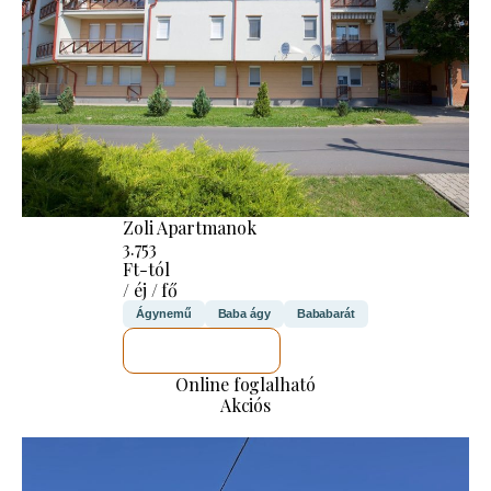
Zoli Apartmanok
3.753
Ft-tól
/ éj / fő
Ágynemű
Baba ágy
Bababarát
MEGNÉZEM
Online foglalható
Akciós