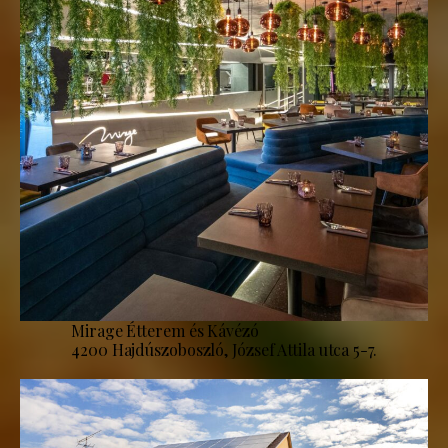
Mirage Étterem és Kávézó
4200 Hajdúszoboszló, József Attila utca 5-7.