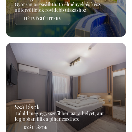
Gyorsan összeállítható élmények és kész
útitervötletek rövidebb utazáshoz.
HÉTVÉGI ÚTITERV
Szállások
Találd meg egyszerűbben azt a helyet, ami
legjobban illik a pihenésedhez
SZÁLLÁSOK