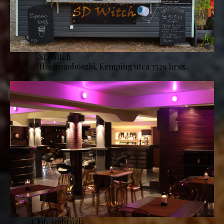
SD Witch
Hajdúszoboszló, Kemping utca 3529 hrsz
Club Ambrózia