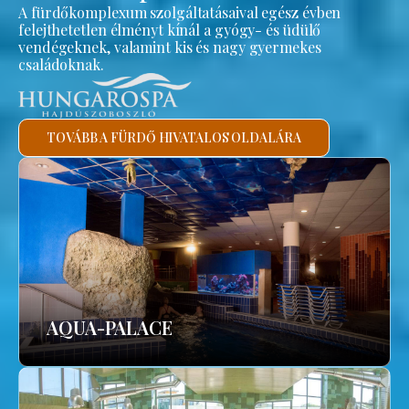
A fürdőkomplexum szolgáltatásaival egész évben
felejthetetlen élményt kínál a gyógy- és üdülő
vendégeknek, valamint kis és nagy gyermekes
családoknak.
TOVÁBB A FÜRDŐ HIVATALOS OLDALÁRA
AQUA-PALACE