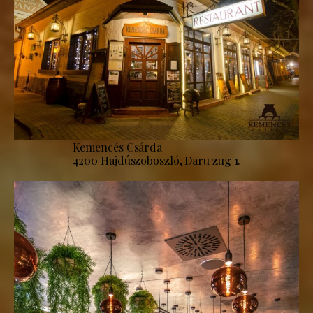
Kemencés Csárda
4200 Hajdúszoboszló, Daru zug 1.