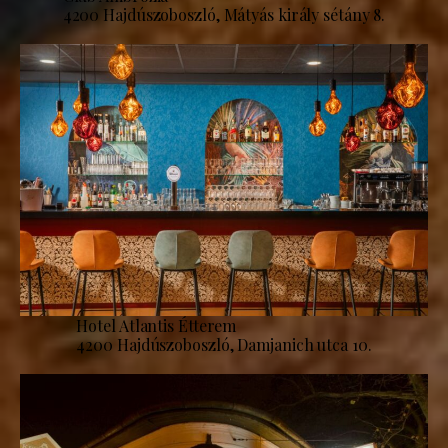
4200 Hajdúszoboszló, Mátyás király sétány 8.
Hotel Atlantis Étterem
4200 Hajdúszoboszló, Damjanich utca 10.