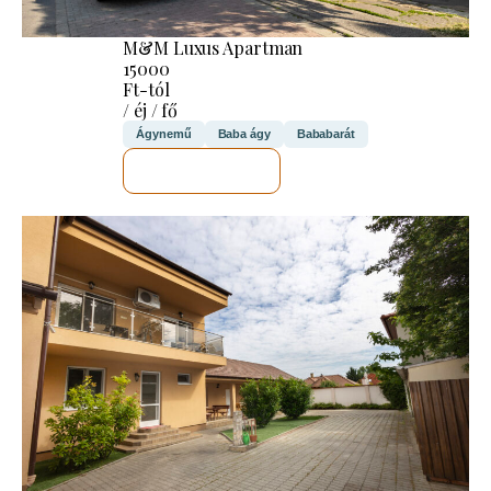
M&M Luxus Apartman
15000
Ft-tól
/ éj / fő
Ágynemű
Baba ágy
Bababarát
MEGNÉZEM