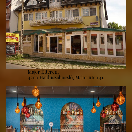
Major Étterem
4200 Hajdúszoboszló, Major utca 41.