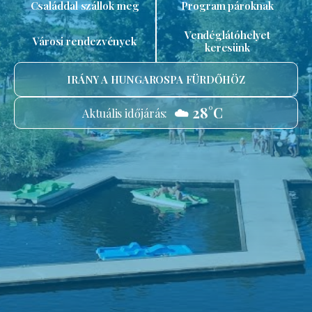
Családdal szállok meg
Program pároknak
Vendéglátóhelyet
Városi rendezvények
keresünk
IRÁNY A HUNGAROSPA FÜRDŐHÖZ
☁️ 28°C
Aktuális időjárás: