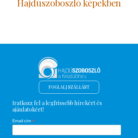
Hajdúszoboszló képekben
FOGLALJ SZÁLLÁST
Iratkozz fel a legfrissebb hírekért és
ajánlatokért!
*
Email cím