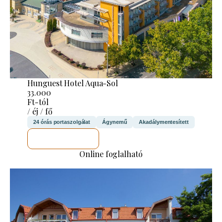
Hunguest Hotel Aqua-Sol
33.000
Ft-tól
/ éj / fő
24 órás portaszolgálat
Ágynemű
Akadálymentesített
MEGNÉZEM
Online foglalható