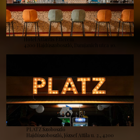
Hotel Atlantis Étterem
4200 Hajdúszoboszló, Damjanich utca 10.
PLATZ Szoboszló
Hajdúszoboszló, József Attila u. 2., 4200