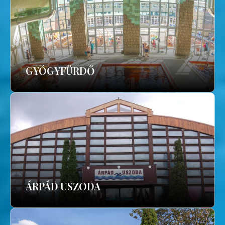
GYÓGYFÜRDŐ
ÁRPÁD USZODA