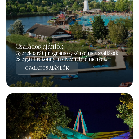
Családos ajánlók
Gyerekbarát programok, kényelmes szállások
és együtt is könnyen élvezhető élmények.
CSALÁDOS AJÁNLÓK