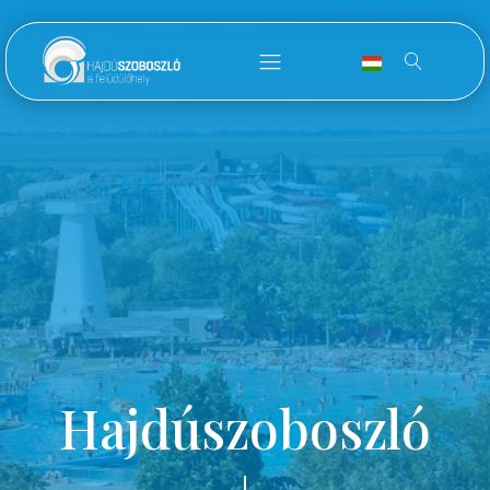
Hajdúszoboszló