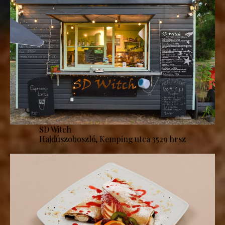
SD Witch
Hajdúszoboszló, Kemping utca 3529 hrsz