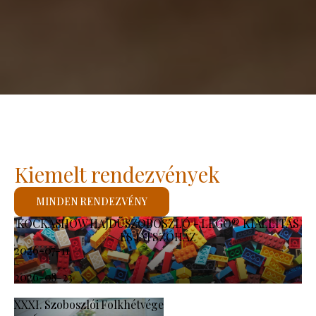
Kiemelt rendezvények
MINDEN RENDEZVÉNY
KOCKASHOW HAJDÚSZOBOSZLÓ - LEGO® KIÁLLÍTÁS
ÉS JÁTSZÓHÁZ
2026-07-11
-
2026-08-23
XXXI. Szoboszlói Folkhétvége