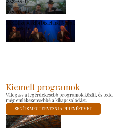
2026-07-17
-
2026-07-19
XXXI. Szoboszlói Dixieland Napok
2026-08-21
-
2026-08-23
Kiemelt programok
Válogass a legérdekesebb programok közül, és tedd
még emlékezetesebbé a kikapcsolódást.
SEGÍTS MEGTERVEZNI A PIHENÉSEMET
Termelői Piac
Megnézem