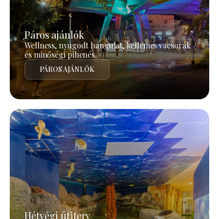
Páros ajánlók
Wellness, nyugodt hangulat, kellemes vacsorák
és minőségi pihenés.
PÁROS AJÁNLÓK
Hétvégi útiterv