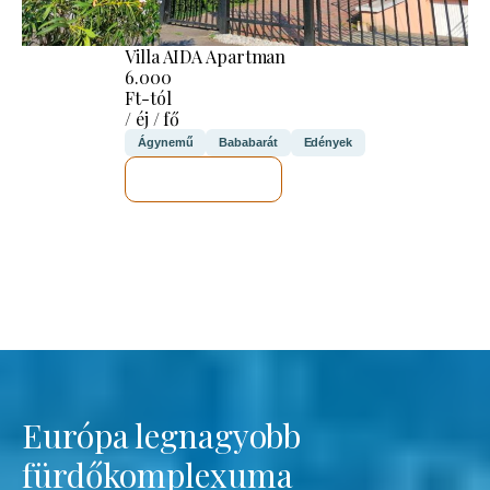
Villa AIDA Apartman
6.000
Ft-tól
/ éj / fő
Ágynemű
Bababarát
Edények
MEGNÉZEM
Európa legnagyobb
fürdőkomplexuma