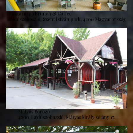
Hungarospa Brunch & Coffee
Hajdúszoboszló, Szent István park, 4200 Magyarország
Mátyás Borozó
4200 Hajdúszoboszló, Mátyás király sétány 17.