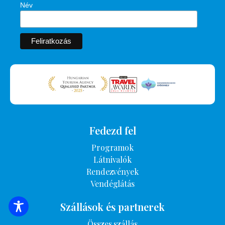
Név
Fedezd fel
Programok
Látnivalók
Rendezvények
Vendéglátás
Szállások és partnerek
SZÁLLÁSOK KERESÉSE
Összes szállás