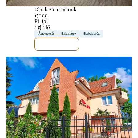
Clock Apartmanok
15000
Ft-tól
/ éj / fő
Ágynemű
Baba ágy
Bababarát
MEGNÉZEM