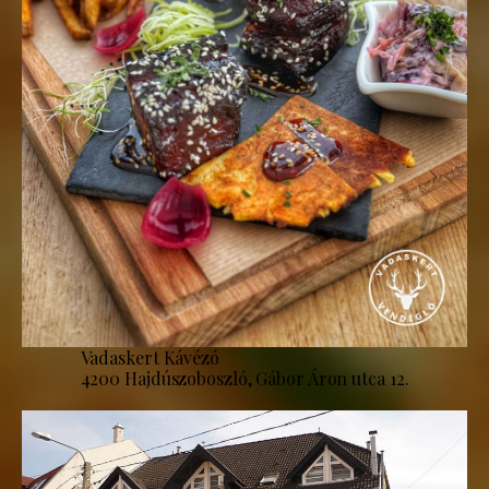
Vadaskert Kávézó
4200 Hajdúszoboszló, Gábor Áron utca 12.