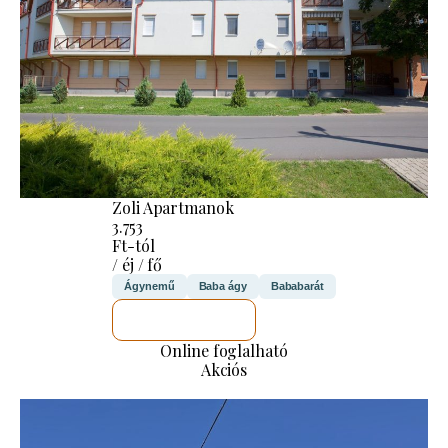
Zoli Apartmanok
3.753
Ft-tól
/ éj / fő
Ágynemű
Baba ágy
Bababarát
MEGNÉZEM
Online foglalható
Akciós