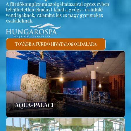
A fürdőkomplexum szolgáltatásaival egész évben
felejthetetlen élményt kínál a gyógy- és üdülő
vendégeknek, valamint kis és nagy gyermekes
családoknak.
TOVÁBB A FÜRDŐ HIVATALOS OLDALÁRA
AQUA-PALACE