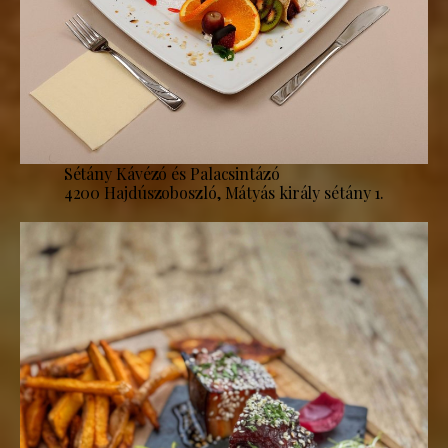
Sétány Kávézó és Palacsintázó
4200 Hajdúszoboszló, Mátyás király sétány 1.