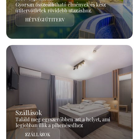
Gyorsan összeállítható élmények és kész
útitervötletek rövidebb utazáshoz.
HÉTVÉGI ÚTITERV
Szállások
Találd meg egyszerűbben azt a helyet, ami
legjobban illik a pihenésedhez
SZÁLLÁSOK