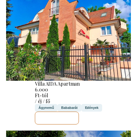
Villa AIDA Apartman
6.000
Ft-tól
/ éj / fő
Ágynemű
Bababarát
Edények
MEGNÉZEM