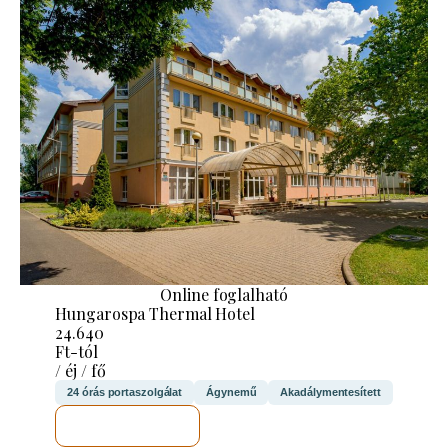
Online foglalható
Hungarospa Thermal Hotel
24.640
Ft-tól
/ éj / fő
24 órás portaszolgálat
Ágynemű
Akadálymentesített
MEGNÉZEM