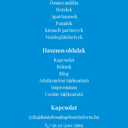
Összes szállás
Hotelek
Apartmanok
Panziók
Kiemelt partnerek
Vendéglátóhelyek
Hasznos oldalak
Kapcsolat
Rólunk
Blog
Adatkezelési tájékoztató
Impresszum
Cookie tájékoztató
Kapcsolat
hajduszoboszlo@tourinform.hu
+36 30/200-5665