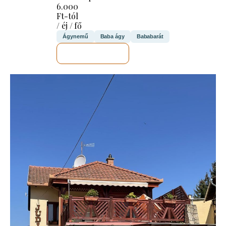
6.000
Ft-tól
/ éj / fő
Ágynemű
Baba ágy
Bababarát
MEGNÉZEM