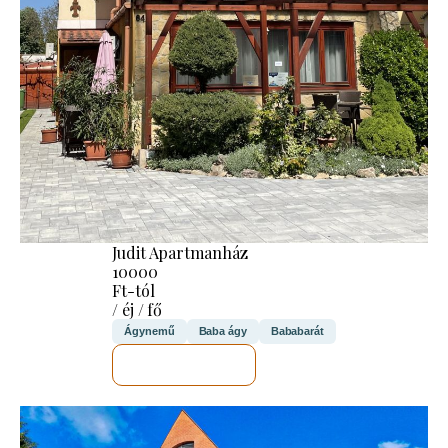
Judit Apartmanház
10000
Ft-tól
/ éj / fő
Ágynemű
Baba ágy
Bababarát
MEGNÉZEM