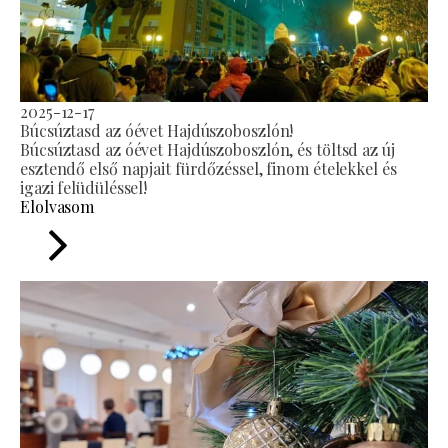
2025-12-17
Búcsúztasd az óévet Hajdúszoboszlón!
Búcsúztasd az óévet Hajdúszoboszlón, és töltsd az új
esztendő első napjait fürdőzéssel, finom ételekkel és
igazi felüdüléssel!
Elolvasom