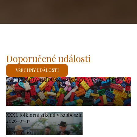
Doporučené události
VŠECHNY UDÁLOSTI
KOCKASHOW HAJDÚSZOBOSZLÓ – VÝSTAVA LEGO® A
HRACÍ DŮM
2026-07-11
-
2026-08-23
XXXI. folklorní víkend v Szoboszlu
2026-07-17
-
2026-07-19