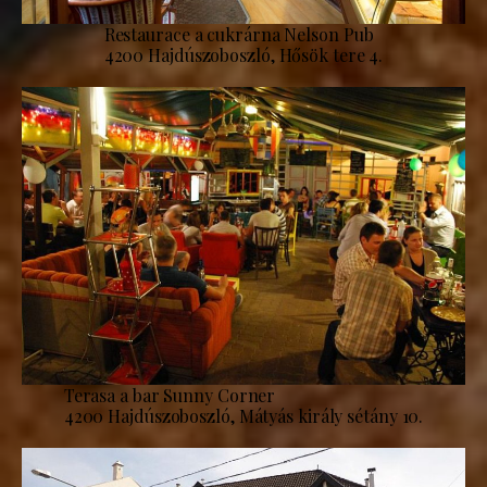
Restaurace a cukrárna Nelson Pub
4200 Hajdúszoboszló, Hősök tere 4.
Terasa a bar Sunny Corner
4200 Hajdúszoboszló, Mátyás király sétány 10.