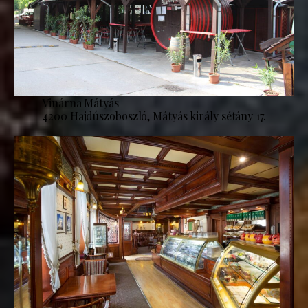
Vinárna Mátyás
4200 Hajdúszoboszló, Mátyás király sétány 17.