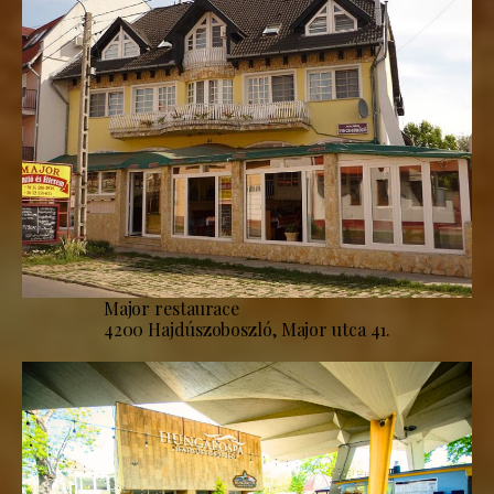
Major restaurace
4200 Hajdúszoboszló, Major utca 41.