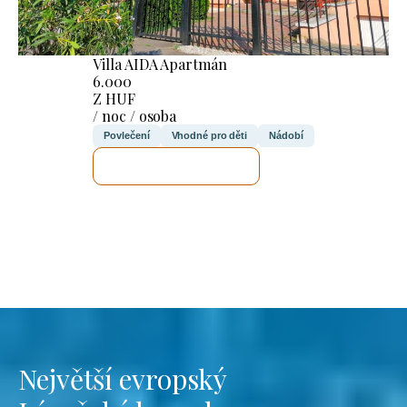
Villa AIDA Apartmán
6.000
Z HUF
/ noc / osoba
Povlečení
Vhodné pro děti
Nádobí
ZKONTROLUJI TO
Největší evropský