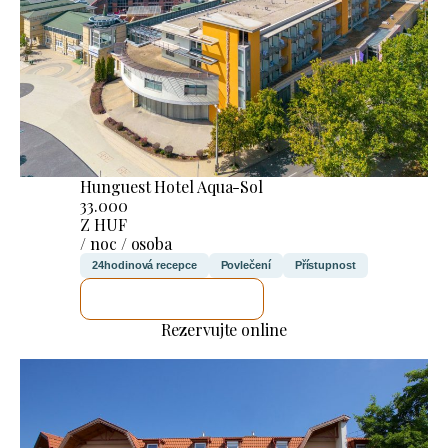
Hunguest Hotel Aqua-Sol
33.000
Z HUF
/ noc / osoba
24hodinová recepce
Povlečení
Přístupnost
ZKONTROLUJI TO
Rezervujte online