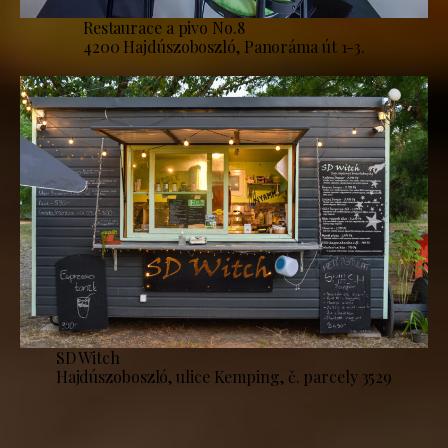
Restaurace a pivo No.8
4200 Hajdúszoboszló, Panoráma út 1-3.
SD Witch
Hajdúszoboszló, ulice Kemping, č. parcely 3529