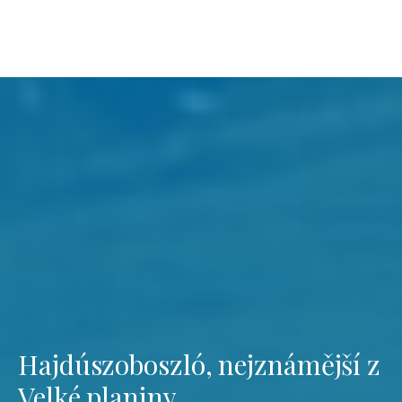
Hajdúszoboszló, nejznámější z
Velké planiny