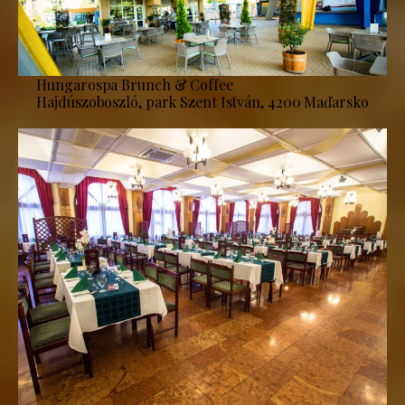
Hungarospa Brunch & Coffee
Hajdúszoboszló, park Szent István, 4200 Maďarsko