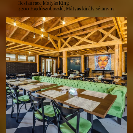
Restaurace Mátyás King
4200 Hajdúszoboszló, Mátyás király sétány 17.