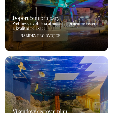
Doporučení pro páry
Wellness, uvolněná atmosféra, příjemné večeře
a kvalitní relaxace.
NABÍDKY PRO DVOJICE
Víkendový cestovní plán