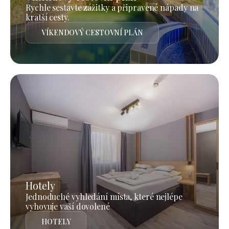
Rychle sestavte zážitky a připravené nápady na
kratší cesty.
VÍKENDOVÝ CESTOVNÍ PLÁN
Hotely
Jednoduché vyhledání místa, které nejlépe
vyhovuje vaší dovolené
HOTELY