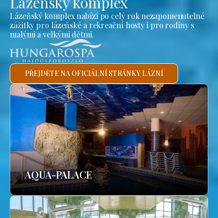
Lázeňský komplex
Lázeňský komplex nabízí po celý rok nezapomenutelné
zážitky pro lázeňské a rekreační hosty i pro rodiny s
malými a velkými dětmi.
PŘEJDĚTE NA OFICIÁLNÍ STRÁNKY LÁZNÍ
AQUA-PALACE