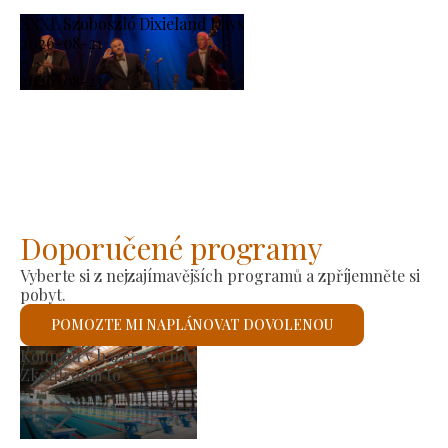
XXXI. Szoboszló Dixieland Days
2026-08-21
-
2026-08-23
Doporučené programy
Vyberte si z nejzajímavějších programů a zpříjemněte si
pobyt.
POMOZTE MI NAPLÁNOVAT DOVOLENOU
Výrobní trh
Zkontroluji to