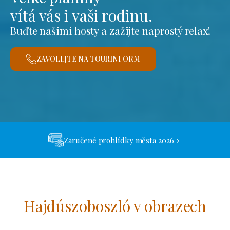
vítá vás i vaši rodinu.
Buďte našimi hosty a zažijte naprostý relax!
ZAVOLEJTE NA TOURINFORM
Zaručené prohlídky města 2026
Hajdúszoboszló v obrazech