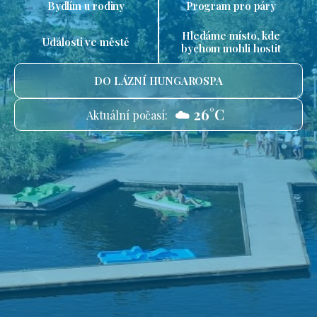
Bydlím u rodiny
Program pro páry
Hledáme místo, kde
Události ve městě
bychom mohli hostit
DO LÁZNÍ HUNGAROSPA
☁️ 26°C
Aktuální počasí: