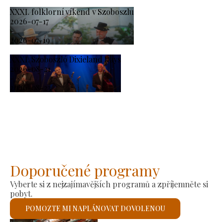
XXXI. folklorní víkend v Szoboszlu
2026-07-17
-
2026-07-19
XXXI. Szoboszló Dixieland Days
2026-08-21
-
2026-08-23
Doporučené programy
Vyberte si z nejzajímavějších programů a zpříjemněte si
pobyt.
POMOZTE MI NAPLÁNOVAT DOVOLENOU