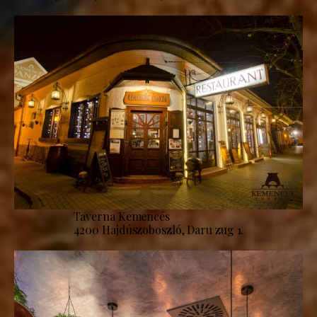
Taverna Kemencés
4200 Hajdúszoboszló, Daru zug 1.