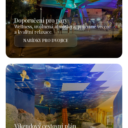
Doporučení pro páry
Wellness, uvolněná atmosféra, příjemné večeře
a kvalitní relaxace.
NABÍDKY PRO DVOJICE
Víkendový cestovní plán