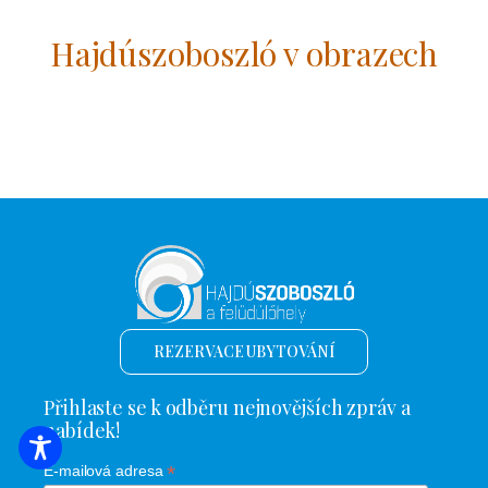
Hajdúszoboszló v obrazech
REZERVACE UBYTOVÁNÍ
Přihlaste se k odběru nejnovějších zpráv a
nabídek!
VYHLEDÁVÁNÍ UBYTOVÁNÍ
*
E-mailová adresa