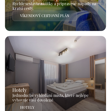
Rychle sestavte zážitky a připravené nápady na
kratší cesty.
VÍKENDOVÝ CESTOVNÍ PLÁN
Hotely
Jednoduché vyhledání místa, které nejlépe
vyhovuje vaší dovolené
HOTELY