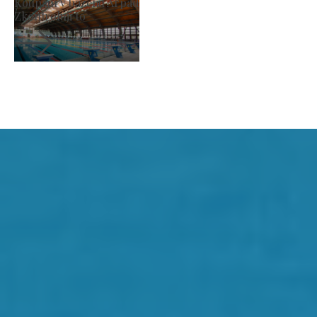
Římskokatolický kostel sv. Lászl
Zkontroluji to