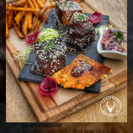
Kavárna Vadaskert
4200 Hajdúszoboszló, Gábor Áron utca 12.