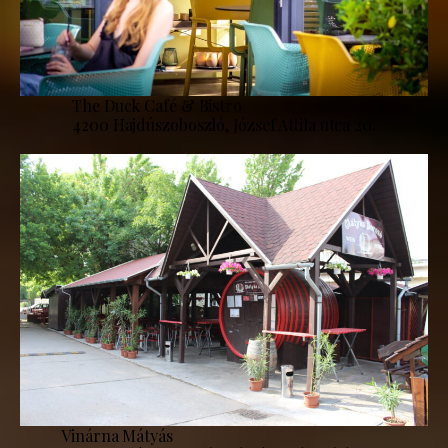
The Duck Café & Bistro
4200 Hajdúszoboszló, József Attila utca 20.
Vinárna Mátyás