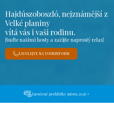
Hajdúszoboszló, nejznámější z
Velké planiny
vítá vás i vaši rodinu.
Buďte našimi hosty a zažijte naprostý relax!
ZAVOLEJTE NA TOURINFORM
Zaručené prohlídky města 2026