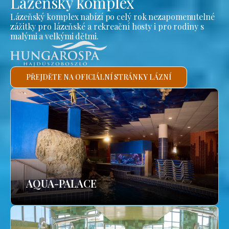
Lázeňský komplex
Lázeňský komplex nabízí po celý rok nezapomenutelné
zážitky pro lázeňské a rekreační hosty i pro rodiny s
malými a velkými dětmi.
PŘEJDĚTE NA OFICIÁLNÍ STRÁNKY LÁZNÍ
AQUA-PALACE