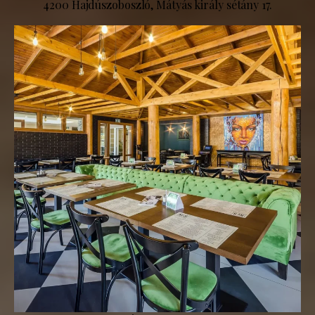
4200 Hajdúszoboszló, Mátyás király sétány 17.