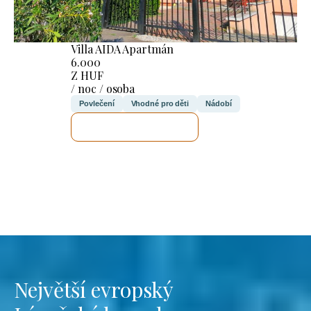
Villa AIDA Apartmán
6.000
Z HUF
/ noc / osoba
Povlečení
Vhodné pro děti
Nádobí
ZKONTROLUJI TO
Největší evropský