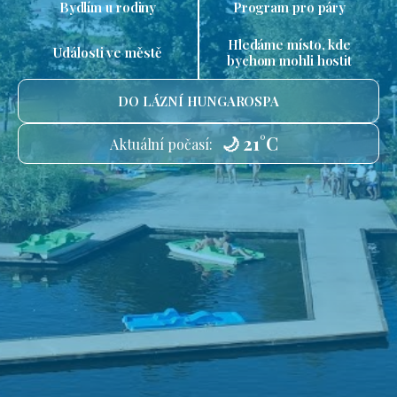
Bydlím u rodiny
Program pro páry
Hledáme místo, kde
Události ve městě
bychom mohli hostit
DO LÁZNÍ HUNGAROSPA
🌙 21°C
Aktuální počasí: