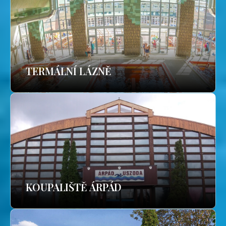
TERMÁLNÍ LÁZNĚ
KOUPALIŠTĚ ÁRPÁD