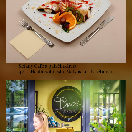
Sétány Café a palačinkárna
4200 Hajdúszoboszló, Mátyás király sétány 1.