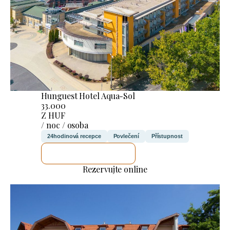
Hunguest Hotel Aqua-Sol
33.000
Z HUF
/ noc / osoba
24hodinová recepce
Povlečení
Přístupnost
ZKONTROLUJI TO
Rezervujte online