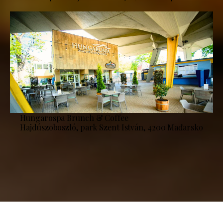
Hungarospa Brunch & Coffee
Hajdúszoboszló, park Szent István, 4200 Maďarsko