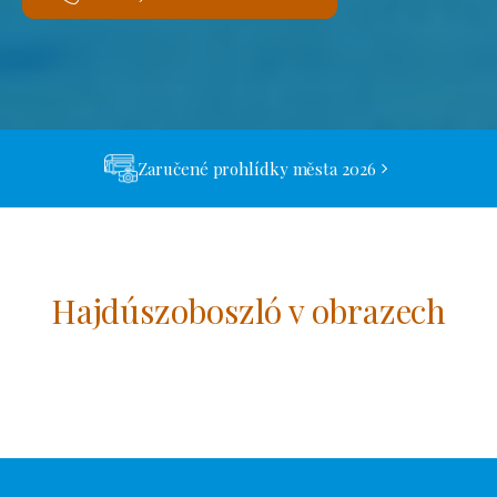
Zaručené prohlídky města 2026
Hajdúszoboszló v obrazech