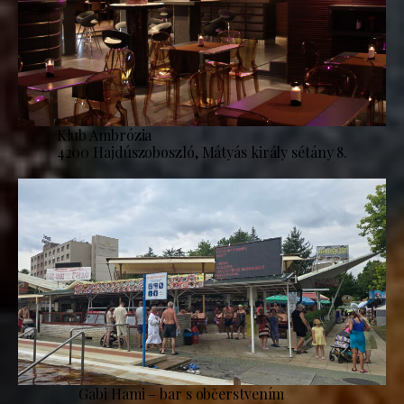
Klub Ambrózia
4200 Hajdúszoboszló, Mátyás király sétány 8.
Gabi Hami – bar s občerstvením