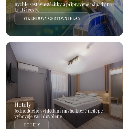
Rychle sestavte zážitky a připravené nápady na
kratší cesty.
VÍKENDOVÝ CESTOVNÍ PLÁN
Hotely
Jednoduché vyhledání místa, které nejlépe
vyhovuje vaší dovolené
HOTELY