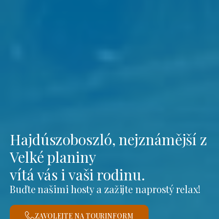
Hajdúszoboszló, nejznámější z
Velké planiny
vítá vás i vaši rodinu.
Buďte našimi hosty a zažijte naprostý relax!
ZAVOLEJTE NA TOURINFORM