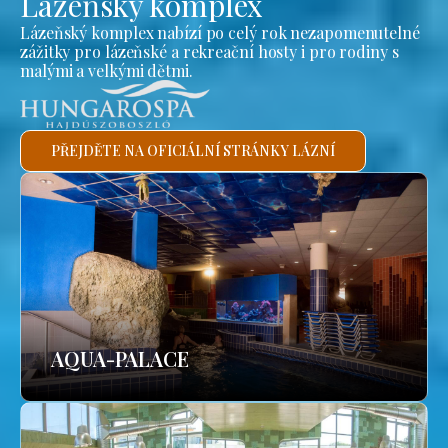
Lázeňský komplex
Lázeňský komplex nabízí po celý rok nezapomenutelné
zážitky pro lázeňské a rekreační hosty i pro rodiny s
malými a velkými dětmi.
PŘEJDĚTE NA OFICIÁLNÍ STRÁNKY LÁZNÍ
AQUA-PALACE