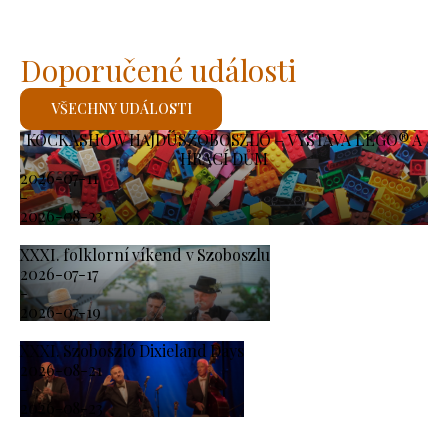
Doporučené události
VŠECHNY UDÁLOSTI
KOCKASHOW HAJDÚSZOBOSZLÓ – VÝSTAVA LEGO® A
HRACÍ DŮM
2026-07-11
-
2026-08-23
XXXI. folklorní víkend v Szoboszlu
2026-07-17
-
2026-07-19
XXXI. Szoboszló Dixieland Days
2026-08-21
-
2026-08-23