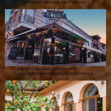
Hajdúszoboszló, park Szent István 1–3
Szilfa Restaurant Hajdúszoboszló
4200 Hajdúszoboszló, József Attila utca 2-4.