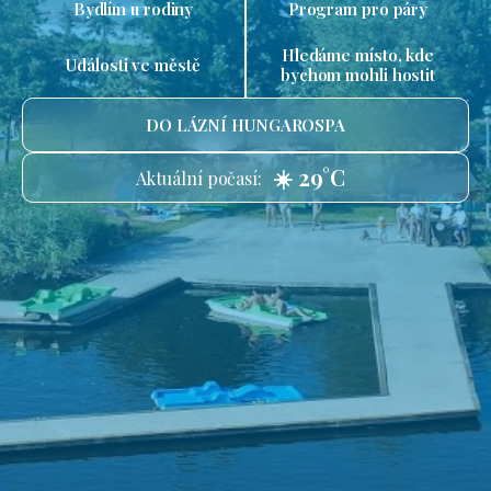
Bydlím u rodiny
Program pro páry
Hledáme místo, kde
Události ve městě
bychom mohli hostit
DO LÁZNÍ HUNGAROSPA
☀️ 29°C
Aktuální počasí: