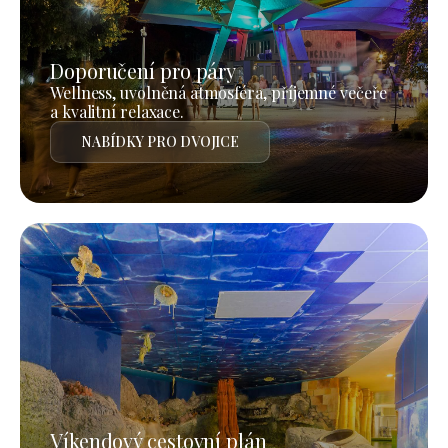
Doporučení pro páry
Wellness, uvolněná atmosféra, příjemné večeře
a kvalitní relaxace.
NABÍDKY PRO DVOJICE
Víkendový cestovní plán