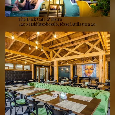
The Duck Café & Bistro
4200 Hajdúszoboszló, József Attila utca 20.