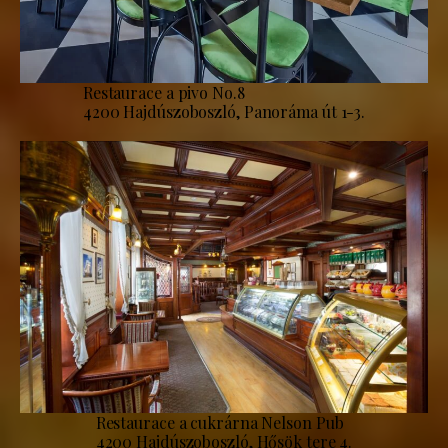
Restaurace a pivo No.8
4200 Hajdúszoboszló, Panoráma út 1-3.
Restaurace a cukrárna Nelson Pub
4200 Hajdúszoboszló, Hősök tere 4.