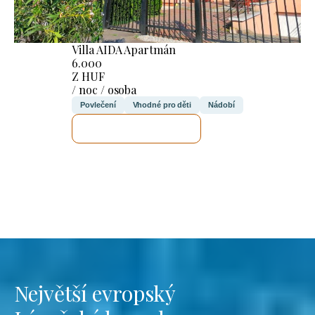
Villa AIDA Apartmán
6.000
Z HUF
/ noc / osoba
Povlečení
Vhodné pro děti
Nádobí
ZKONTROLUJI TO
Největší evropský