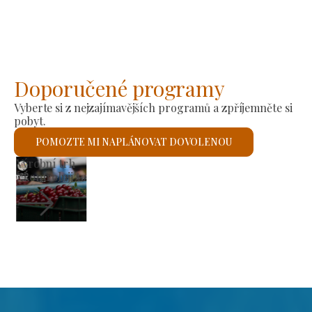
Doporučené programy
Vyberte si z nejzajímavějších programů a zpříjemněte si
pobyt.
POMOZTE MI NAPLÁNOVAT DOVOLENOU
Římskokatolický kostel sv. László
Zkontroluji to