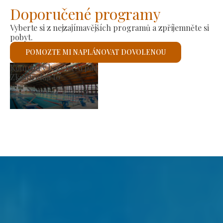
Doporučené programy
Vyberte si z nejzajímavějších programů a zpříjemněte si
pobyt.
POMOZTE MI NAPLÁNOVAT DOVOLENOU
Výrobní trh
Zkontroluji to