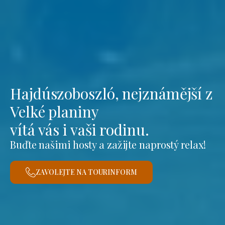
Hajdúszoboszló, nejznámější z
Velké planiny
vítá vás i vaši rodinu.
Buďte našimi hosty a zažijte naprostý relax!
ZAVOLEJTE NA TOURINFORM