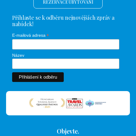
REZERVACE UBYTOVÁNÍ
Přihlaste se k odběru nejnovějších zpráv a
nabídek!
*
E-mailová adresa
Název
Objevte.