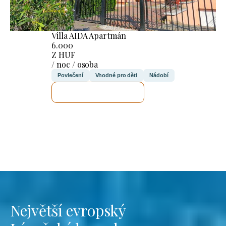
Villa AIDA Apartmán
6.000
Z HUF
/ noc / osoba
Povlečení
Vhodné pro děti
Nádobí
ZKONTROLUJI TO
Největší evropský