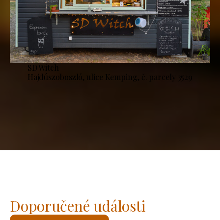
SD Witch
Hajdúszoboszló, ulice Kemping, č. parcely 3529
Doporučené události