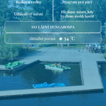
Bydlím u rodiny
Program pro páry
Hledáme místo, kde
Události ve městě
bychom mohli hostit
DO LÁZNÍ HUNGAROSPA
☀️ 34 °C
Aktuální počasí: