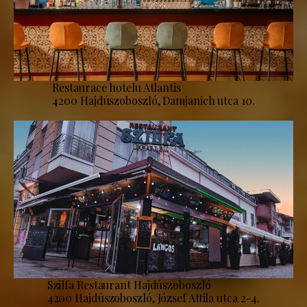
Restaurace hotelu Atlantis
4200 Hajdúszoboszló, Damjanich utca 10.
Szilfa Restaurant Hajdúszoboszló
4200 Hajdúszoboszló, József Attila utca 2-4.