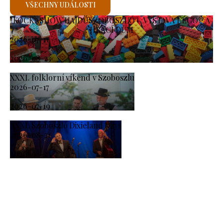
VŠECHNY UDÁLOSTI
KOCKASHOW HAJDÚSZOBOSZLÓ – VÝSTAVA LEGO® A
HRACÍ DŮM
2026-07-11
-
2026-08-23
XXXI. folklorní víkend v Szoboszlu
2026-07-17
-
2026-07-19
XXXI. Szoboszló Dixieland Days
2026-08-21
-
2026-08-23