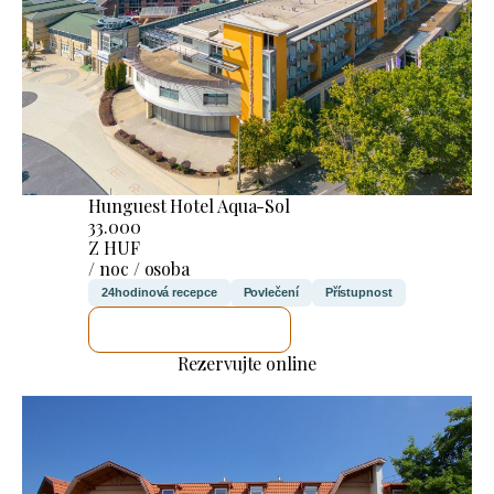
Hunguest Hotel Aqua-Sol
33.000
Z HUF
/ noc / osoba
24hodinová recepce
Povlečení
Přístupnost
ZKONTROLUJI TO
Rezervujte online