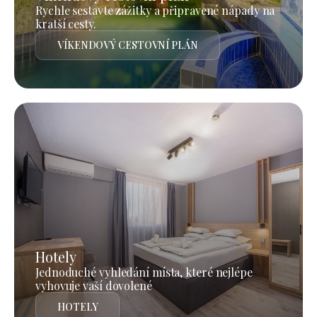
Rychle sestavte zážitky a připravené nápady na
kratší cesty.
VÍKENDOVÝ CESTOVNÍ PLÁN
Hotely
Jednoduché vyhledání místa, které nejlépe
vyhovuje vaší dovolené
HOTELY