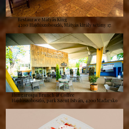
Restaurace Mátyás King
4200 Hajdúszoboszló, Mátyás király sétány 17.
Hungarospa Brunch & Coffee
Hajdúszoboszló, park Szent István, 4200 Maďarsko