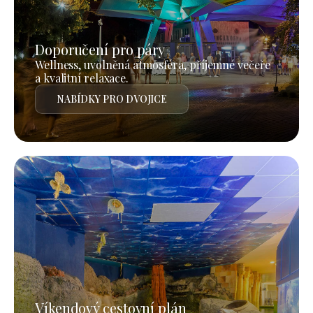
Doporučení pro páry
Wellness, uvolněná atmosféra, příjemné večeře
a kvalitní relaxace.
NABÍDKY PRO DVOJICE
Víkendový cestovní plán