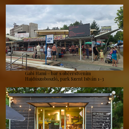
Gabi Hami – bar s občerstvením
Hajdúszoboszló, park Szent István 1–3