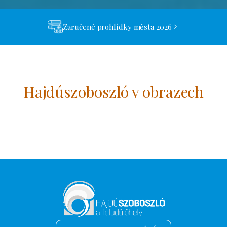
Zaručené prohlídky města 2026
Hajdúszoboszló v obrazech