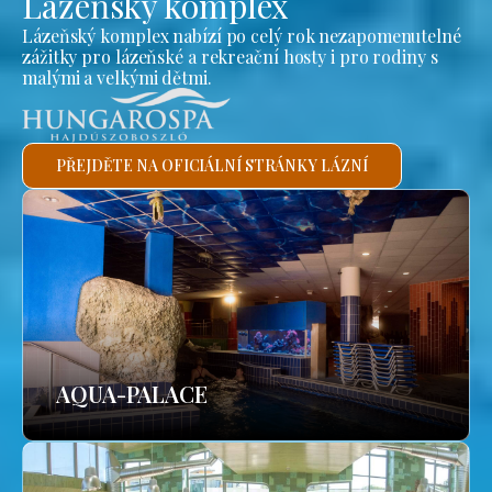
Lázeňský komplex
Lázeňský komplex nabízí po celý rok nezapomenutelné
zážitky pro lázeňské a rekreační hosty i pro rodiny s
malými a velkými dětmi.
PŘEJDĚTE NA OFICIÁLNÍ STRÁNKY LÁZNÍ
AQUA-PALACE