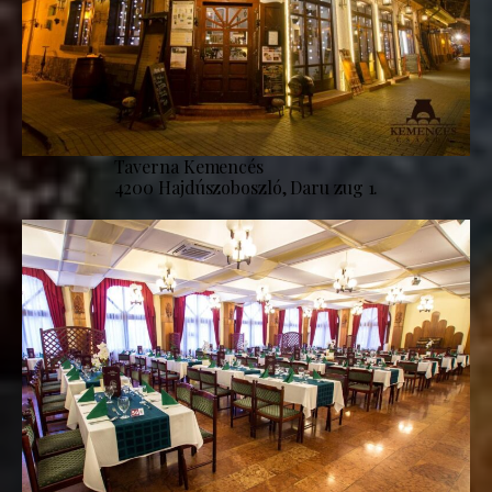
Taverna Kemencés
4200 Hajdúszoboszló, Daru zug 1.