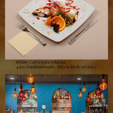
Sétány Café a palačinkárna
4200 Hajdúszoboszló, Mátyás király sétány 1.