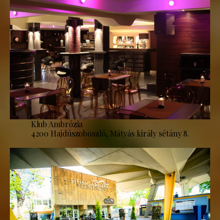
Klub Ambrózia
4200 Hajdúszoboszló, Mátyás király sétány 8.