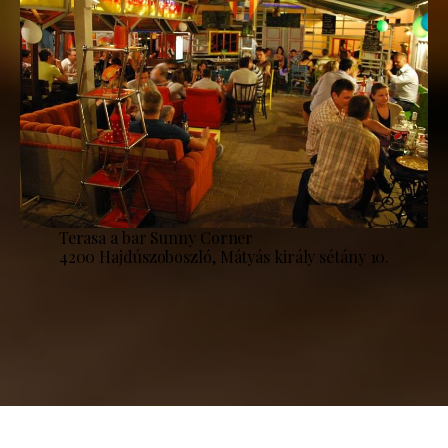
Terasa a bar Sunny Corner
4200 Hajdúszoboszló, Mátyás király sétány 10.