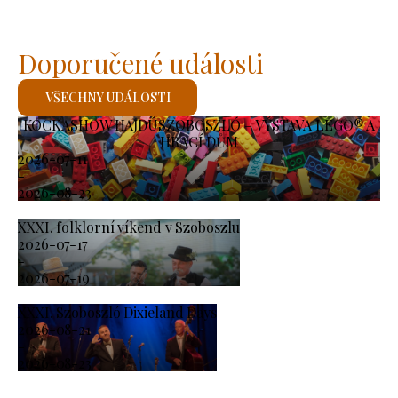
Doporučené události
VŠECHNY UDÁLOSTI
KOCKASHOW HAJDÚSZOBOSZLÓ – VÝSTAVA LEGO® A
HRACÍ DŮM
2026-07-11
-
2026-08-23
XXXI. folklorní víkend v Szoboszlu
2026-07-17
-
2026-07-19
XXXI. Szoboszló Dixieland Days
2026-08-21
-
2026-08-23