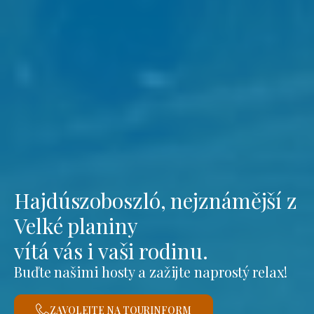
Hajdúszoboszló, nejznámější z
Velké planiny
vítá vás i vaši rodinu.
Buďte našimi hosty a zažijte naprostý relax!
ZAVOLEJTE NA TOURINFORM