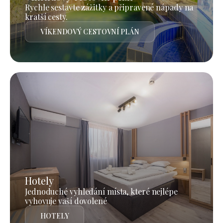
Rychle sestavte zážitky a připravené nápady na
kratší cesty.
VÍKENDOVÝ CESTOVNÍ PLÁN
Hotely
Jednoduché vyhledání místa, které nejlépe
vyhovuje vaší dovolené
HOTELY