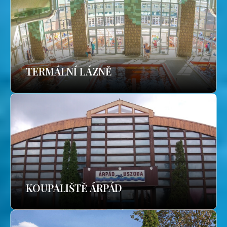
TERMÁLNÍ LÁZNĚ
KOUPALIŠTĚ ÁRPÁD