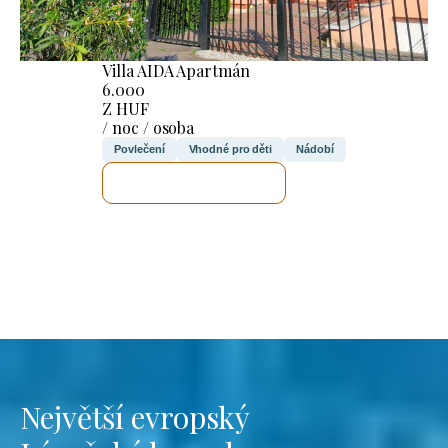
Villa AIDA Apartmán
6.000
Z HUF
/ noc / osoba
Povlečení
Vhodné pro děti
Nádobí
ZKONTROLUJI TO
Největší evropský