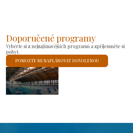
Doporučené programy
Vyberte si z nejzajímavějších programů a zpříjemněte si
pobyt.
POMOZTE MI NAPLÁNOVAT DOVOLENOU
Výrobní trh
Zkontroluji to