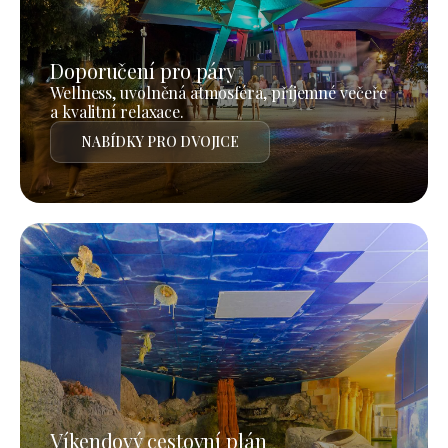
Doporučení pro páry
Wellness, uvolněná atmosféra, příjemné večeře
a kvalitní relaxace.
NABÍDKY PRO DVOJICE
Víkendový cestovní plán