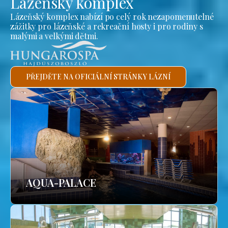
Lázeňský komplex
Lázeňský komplex nabízí po celý rok nezapomenutelné
zážitky pro lázeňské a rekreační hosty i pro rodiny s
malými a velkými dětmi.
PŘEJDĚTE NA OFICIÁLNÍ STRÁNKY LÁZNÍ
AQUA-PALACE