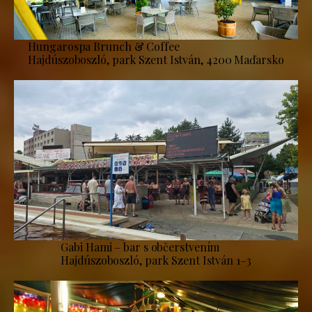
Hungarospa Brunch & Coffee
Hajdúszoboszló, park Szent István, 4200 Maďarsko
Gabi Hami – bar s občerstvením
Hajdúszoboszló, park Szent István 1–3