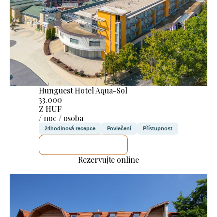
Hunguest Hotel Aqua-Sol
33.000
Z HUF
/ noc / osoba
24hodinová recepce
Povlečení
Přístupnost
ZKONTROLUJI TO
Rezervujte online