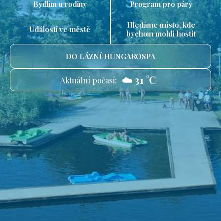
Bydlím u rodiny
Program pro páry
Hledáme místo, kde
Události ve městě
bychom mohli hostit
DO LÁZNÍ HUNGAROSPA
☁️ 31 °C
Aktuální počasí: