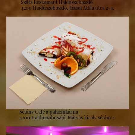
Szilfa Restaurant Hajdúszoboszló
4200 Hajdúszoboszló, József Attila utca 2-4.
Sétány Café a palačinkárna
4200 Hajdúszoboszló, Mátyás király sétány 1.