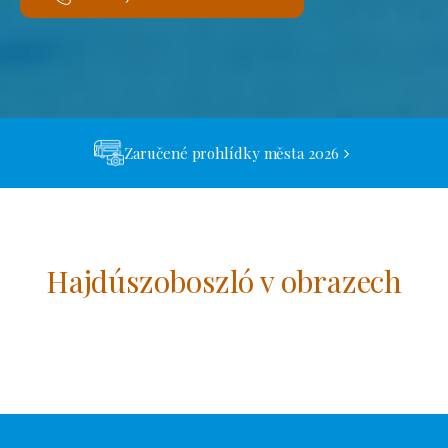
Zaručené prohlídky města 2026
Hajdúszoboszló v obrazech