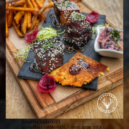
Kavárna Vadaskert
4200 Hajdúszoboszló, Gábor Áron utca 12.