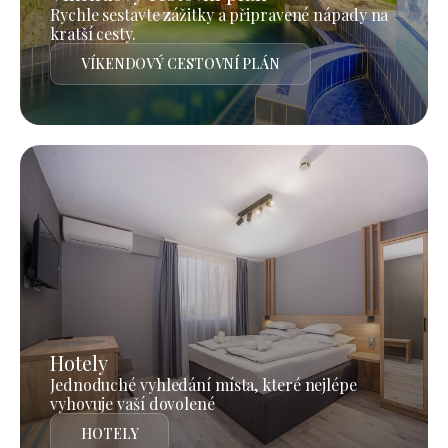
Rychle sestavte zážitky a připravené nápady na
kratší cesty.
VÍKENDOVÝ CESTOVNÍ PLÁN
Hotely
Jednoduché vyhledání místa, které nejlépe
vyhovuje vaší dovolené
HOTELY