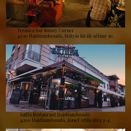
Terasa a bar Sunny Corner
4200 Hajdúszoboszló, Mátyás király sétány 10.
Szilfa Restaurant Hajdúszoboszló
4200 Hajdúszoboszló, József Attila utca 2-4.