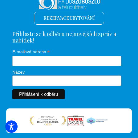
REZERVACE UBYTOVÁNÍ
Přihlaste se k odběru nejnovějších zpráv a
nabídek!
*
E-mailová adresa
Název
VYHLEDÁVÁNÍ UBYTOVÁNÍ