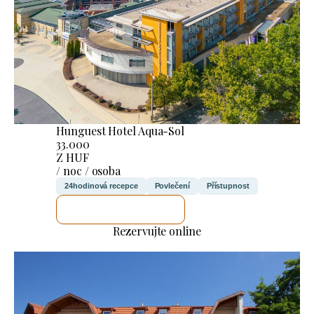
Hunguest Hotel Aqua-Sol
33.000
Z HUF
/ noc / osoba
24hodinová recepce
Povlečení
Přístupnost
ZKONTROLUJI TO
Rezervujte online