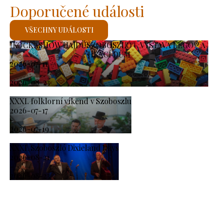
Doporučené události
VŠECHNY UDÁLOSTI
KOCKASHOW HAJDÚSZOBOSZLÓ – VÝSTAVA LEGO® A
HRACÍ DŮM
2026-07-11
-
2026-08-23
XXXI. folklorní víkend v Szoboszlu
2026-07-17
-
2026-07-19
XXXI. Szoboszló Dixieland Days
2026-08-21
-
2026-08-23