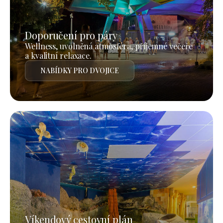
Doporučení pro páry
Wellness, uvolněná atmosféra, příjemné večeře
a kvalitní relaxace.
NABÍDKY PRO DVOJICE
Víkendový cestovní plán