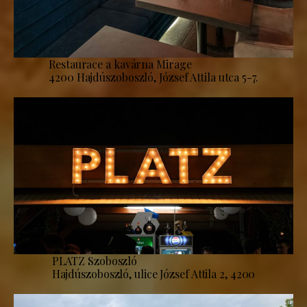
Restaurace a kavárna Mirage
4200 Hajdúszoboszló, József Attila utca 5-7.
PLATZ Szoboszló
Hajdúszoboszló, ulice József Attila 2, 4200