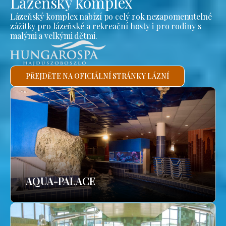
Lázeňský komplex
Lázeňský komplex nabízí po celý rok nezapomenutelné
zážitky pro lázeňské a rekreační hosty i pro rodiny s
malými a velkými dětmi.
PŘEJDĚTE NA OFICIÁLNÍ STRÁNKY LÁZNÍ
AQUA-PALACE