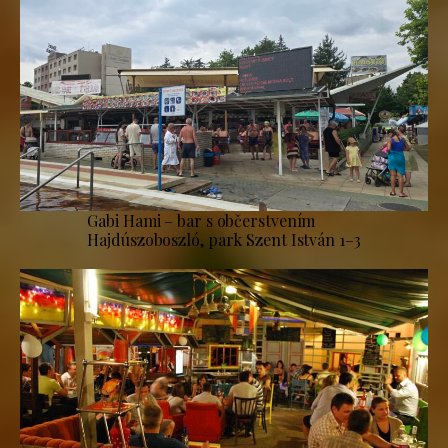
Gabi Hami – bar s občerstvením
Hajdúszoboszló, park Szent István 1–3