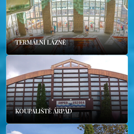
TERMÁLNÍ LÁZNĚ
KOUPALIŠTĚ ÁRPÁD