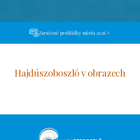
Zaručené prohlídky města 2026
Hajdúszoboszló v obrazech