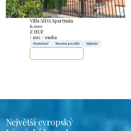
Villa AIDA Apartmán
6.000
Z HUF
/ noc / osoba
Povlečení
Vhodné pro děti
Nádobí
ZKONTROLUJI TO
Největší evropský