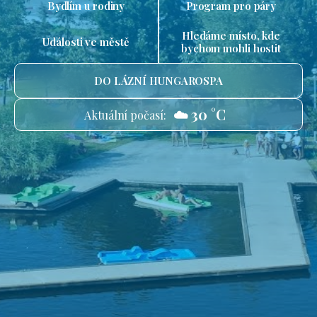
Bydlím u rodiny
Program pro páry
Hledáme místo, kde
Události ve městě
bychom mohli hostit
DO LÁZNÍ HUNGAROSPA
☁️ 30 °C
Aktuální počasí: