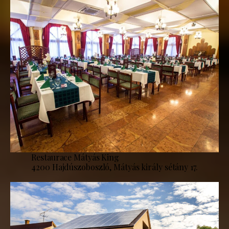
Restaurace Mátyás King
4200 Hajdúszoboszló, Mátyás király sétány 17.