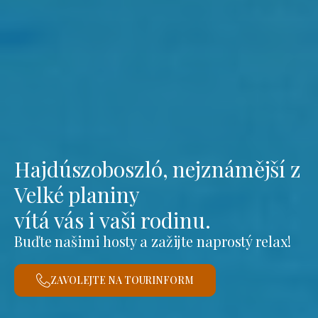
Hajdúszoboszló, nejznámější z
Velké planiny
vítá vás i vaši rodinu.
Buďte našimi hosty a zažijte naprostý relax!
ZAVOLEJTE NA TOURINFORM