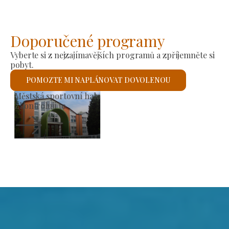
Doporučené programy
Vyberte si z nejzajímavějších programů a zpříjemněte si
pobyt.
POMOZTE MI NAPLÁNOVAT DOVOLENOU
Zbytky městského opevnění
Zkontroluji to