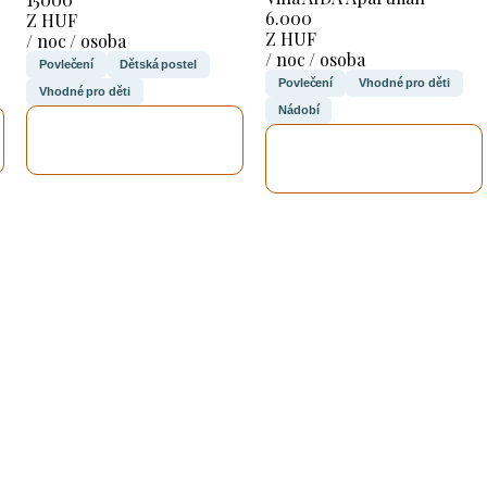
6.000
Z HUF
Z HUF
/ noc / osoba
/ noc / osoba
Povlečení
Dětská postel
Povlečení
Vhodné pro děti
Vhodné pro děti
Nádobí
ZKONTROLUJI
ZKONTROLUJI
TO
TO