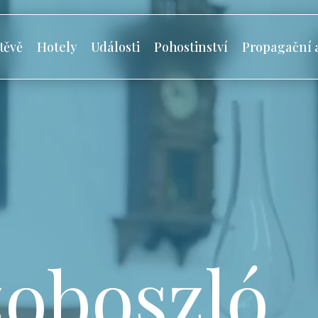
těvě
Hotely
Události
Pohostinství
Propagační 
oboszló