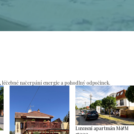
í
, léčebné načerpání energie a pohodlný odpočinek.
Luxusní apartmán M&M
15000