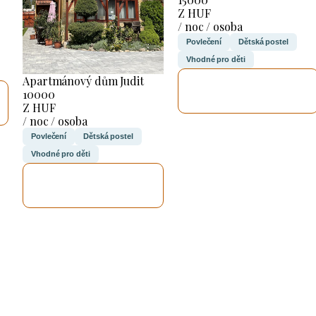
Z HUF
/ noc / osoba
Povlečení
Dětská postel
Vhodné pro děti
Apartmánový dům Judit
ZKONTROLUJI
10000
TO
Z HUF
/ noc / osoba
Povlečení
Dětská postel
Vhodné pro děti
ZKONTROLUJI
TO