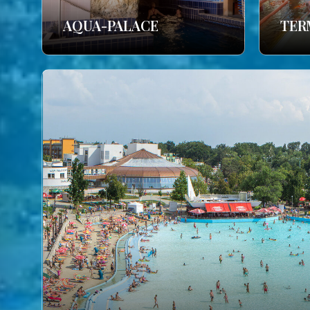
AQUA-PALACE
TER