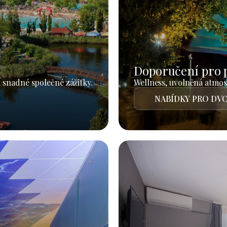
Doporučení pro 
 snadné společné zážitky.
Wellness, uvolněná atmosf
NABÍDKY PRO DVO