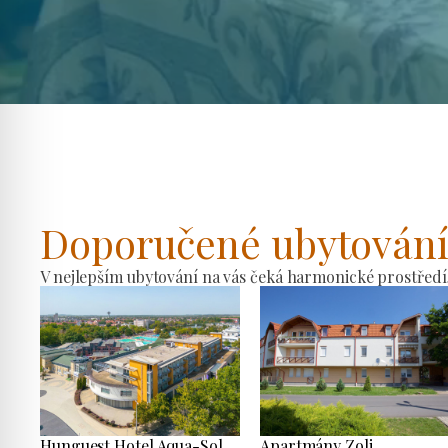
Doporučené ubytován
V nejlepším ubytování na vás čeká harmonické prostředí
Hunguest Hotel Aqua-Sol
Apartmány Zoli