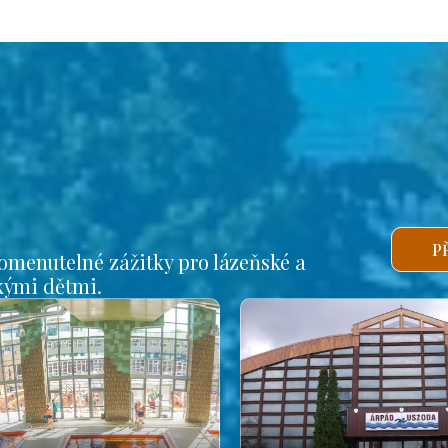
P
omenutelné zážitky pro lázeňské a
lkými dětmi.