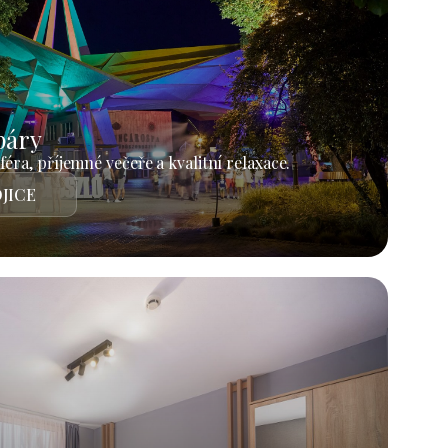
páry
éra, příjemné večeře a kvalitní relaxace.
JICE