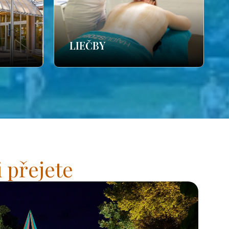
LIEČBY
 přejete