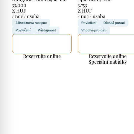
33.000
3.753
Z HUF
Z HUF
/ noc / osoba
/ noc / osoba
24hodinová recepce
Povlečení
Dětská postel
Povlečení
Přístupnost
Vhodné pro děti
ZKONTROLUJI
ZKONTROLUJI
TO
TO
Rezervujte online
Rezervujte online
Speciální nabídky