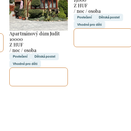
Z HUF
/ noc / osoba
Povlečení
Dětská postel
Vhodné pro děti
Apartmánový dům Judit
ZKONTROLUJI
10000
TO
Z HUF
/ noc / osoba
Povlečení
Dětská postel
Vhodné pro děti
ZKONTROLUJI
TO