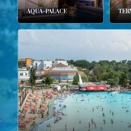
AQUA-PALACE
TER