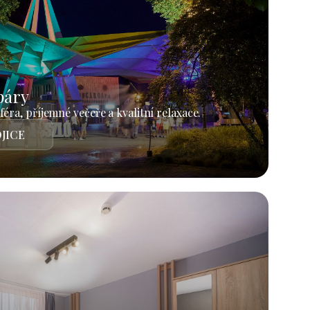
páry
éra, příjemné večeře a kvalitní relaxace.
JICE