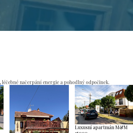
í
, léčebné načerpání energie a pohodlný odpočinek.
Luxusní apartmán M&M
15000