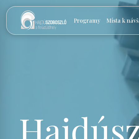
Programy
Místa k návš
Hajdúsz