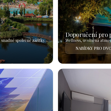
Doporučení pro 
 snadné společné zážitky.
Wellness, uvolněná atmosf
NABÍDKY PRO DVO