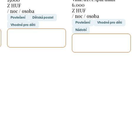
6.000
Z HUF
Z HUF
/ noc / osoba
/ noc / osoba
Povlečení
Dětská postel
Povlečení
Vhodné pro děti
Vhodné pro děti
Nádobí
ZKONTROLUJI
ZKONTROLUJI
TO
TO