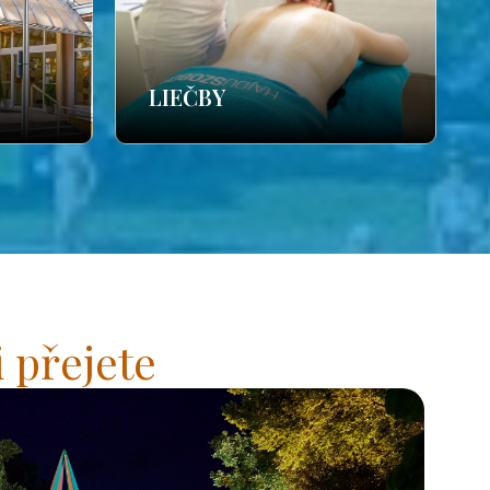
LIEČBY
 přejete