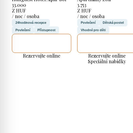
33.000
3.753
Z HUF
Z HUF
/ noc / osoba
/ noc / osoba
24hodinová recepce
Povlečení
Dětská postel
Povlečení
Přístupnost
Vhodné pro děti
ZKONTROLUJI
ZKONTROLUJI
TO
TO
Rezervujte online
Rezervujte online
Speciální nabídky