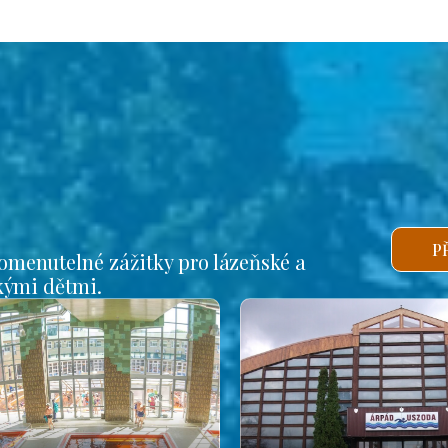
P
omenutelné zážitky pro lázeňské a
lkými dětmi.