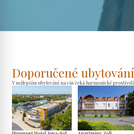
Doporučené ubytován
V nejlepším ubytování na vás čeká harmonické prostředí
Hunguest Hotel Aqua-Sol
Apartmány Zoli