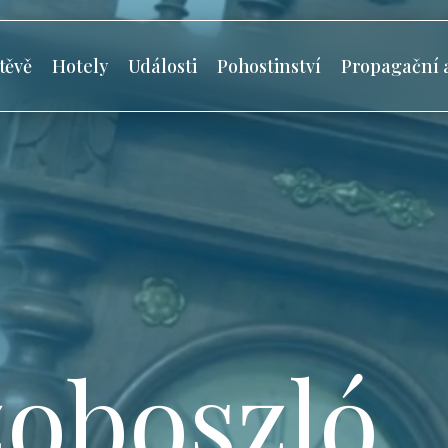
těvě
Hotely
Události
Pohostinství
Propagační 
oboszló