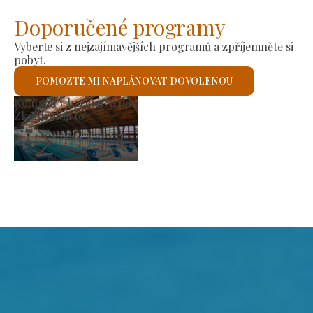
Doporučené programy
Vyberte si z nejzajímavějších programů a zpříjemněte si
pobyt.
POMOZTE MI NAPLÁNOVAT DOVOLENOU
ýrobní trh
Říms
kontroluji to
Zkon