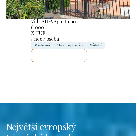
Villa AIDA Apartmán
6.000
Z HUF
/ noc / osoba
Povlečení
Vhodné pro děti
Nádobí
ZKONTROLUJI TO
Největší evropský