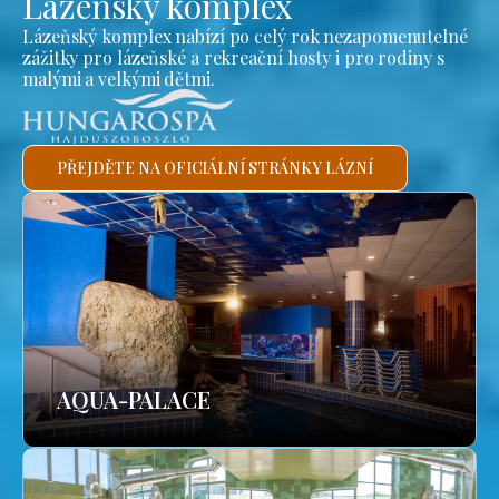
Lázeňský komplex
Lázeňský komplex nabízí po celý rok nezapomenutelné
zážitky pro lázeňské a rekreační hosty i pro rodiny s
malými a velkými dětmi.
PŘEJDĚTE NA OFICIÁLNÍ STRÁNKY LÁZNÍ
AQUA-PALACE