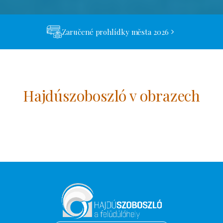
Zaručené prohlídky města 2026
Hajdúszoboszló v obrazech