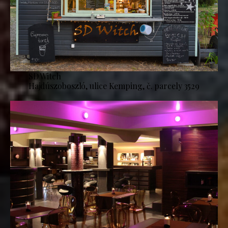
SD Witch
Hajdúszoboszló, ulice Kemping, č. parcely 3529