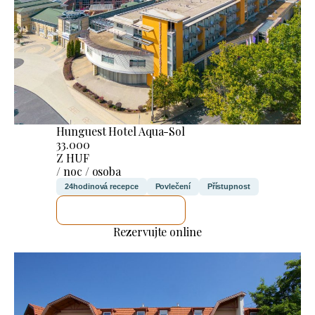
Hunguest Hotel Aqua-Sol
33.000
Z HUF
/ noc / osoba
24hodinová recepce
Povlečení
Přístupnost
ZKONTROLUJI TO
Rezervujte online