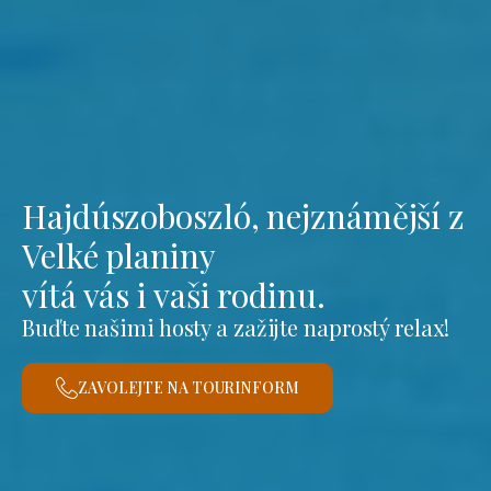
Hajdúszoboszló, nejznámější z
Velké planiny
vítá vás i vaši rodinu.
Buďte našimi hosty a zažijte naprostý relax!
ZAVOLEJTE NA TOURINFORM