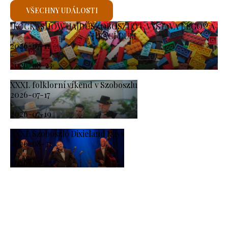
VŠECHNY UDÁLOSTI
KOCKASHOW HAJDÚSZOBOSZLÓ – VÝSTAVA LEGO® A
HRACÍ DŮM
2026-07-11
-
2026-08-23
XXXI. folklorní víkend v Szoboszlu
2026-07-17
-
2026-07-19
XXXI. Szoboszló Dixieland Days
2026-08-21
-
2026-08-23