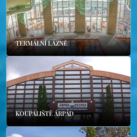
TERMÁLNÍ LÁZNĚ
KOUPALIŠTĚ ÁRPÁD