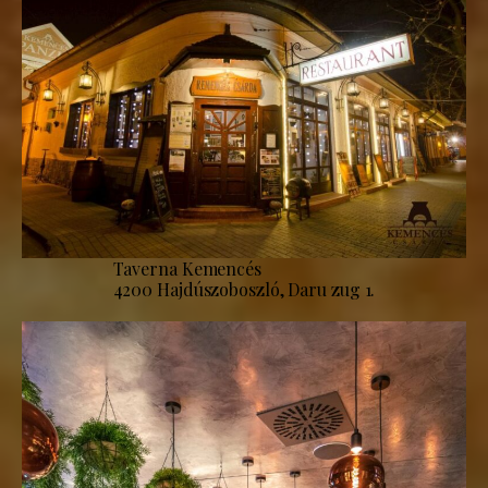
Taverna Kemencés
4200 Hajdúszoboszló, Daru zug 1.