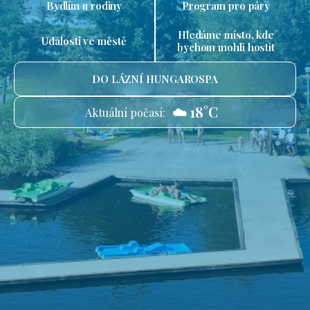
Bydlím u rodiny
Program pro páry
Hledáme místo, kde
Události ve městě
bychom mohli hostit
DO LÁZNÍ HUNGAROSPA
☁️ 18°C
Aktuální počasí: