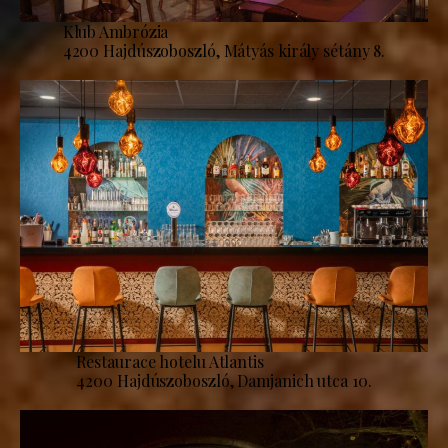
Klub Ambrózia
4200 Hajdúszoboszló, Mátyás király sétány 8.
Restaurace hotelu Atlantis
4200 Hajdúszoboszló, Damjanich utca 10.