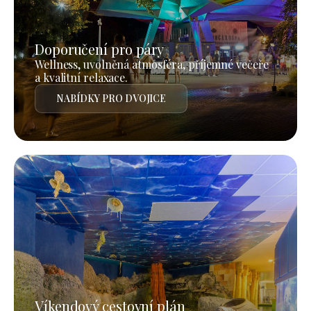
Doporučení pro páry
Wellness, uvolněná atmosféra, příjemné večeře
a kvalitní relaxace.
NABÍDKY PRO DVOJICE
Víkendový cestovní plán