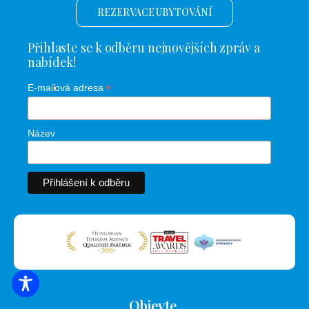
REZERVACE UBYTOVÁNÍ
Přihlaste se k odběru nejnovějších zpráv a
nabídek!
*
E-mailová adresa
Název
VYHLEDÁVÁNÍ UBYTOVÁNÍ
Objevte.