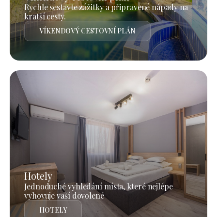
Rychle sestavte zážitky a připravené nápady na
kratší cesty.
VÍKENDOVÝ CESTOVNÍ PLÁN
Hotely
Jednoduché vyhledání místa, které nejlépe
vyhovuje vaší dovolené
HOTELY