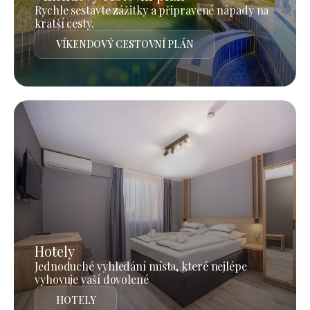
Rychle sestavte zážitky a připravené nápady na
kratší cesty.
VÍKENDOVÝ CESTOVNÍ PLÁN
Hotely
Jednoduché vyhledání místa, které nejlépe
vyhovuje vaší dovolené
HOTELY