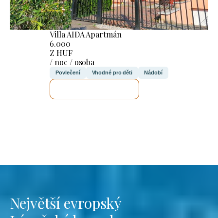
Villa AIDA Apartmán
6.000
Z HUF
/ noc / osoba
Povlečení
Vhodné pro děti
Nádobí
ZKONTROLUJI TO
Největší evropský