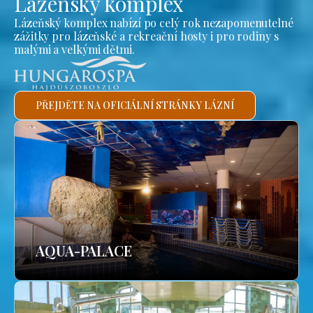
Lázeňský komplex
Lázeňský komplex nabízí po celý rok nezapomenutelné
zážitky pro lázeňské a rekreační hosty i pro rodiny s
malými a velkými dětmi.
PŘEJDĚTE NA OFICIÁLNÍ STRÁNKY LÁZNÍ
AQUA-PALACE