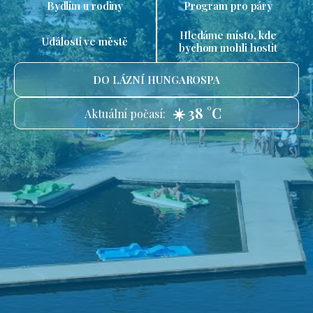
Bydlím u rodiny
Program pro páry
Hledáme místo, kde
Události ve městě
bychom mohli hostit
DO LÁZNÍ HUNGAROSPA
☀️ 38 °C
Aktuální počasí: