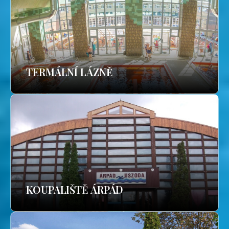
TERMÁLNÍ LÁZNĚ
KOUPALIŠTĚ ÁRPÁD