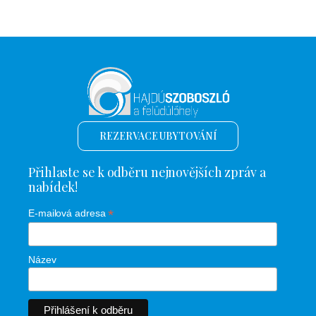
REZERVACE UBYTOVÁNÍ
Přihlaste se k odběru nejnovějších zpráv a
nabídek!
*
E-mailová adresa
Název