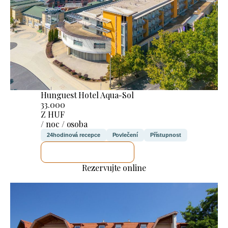
Hunguest Hotel Aqua-Sol
33.000
Z HUF
/ noc / osoba
24hodinová recepce
Povlečení
Přístupnost
ZKONTROLUJI TO
Rezervujte online