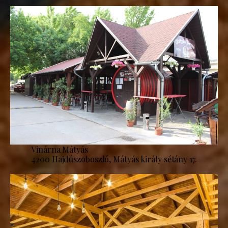
Vinárna Mátyás
4200 Hajdúszoboszló, Mátyás király sétány 17.