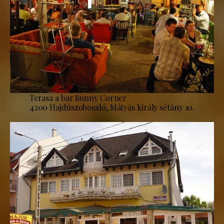
Terasa a bar Sunny Corner
4200 Hajdúszoboszló, Mátyás király sétány 10.