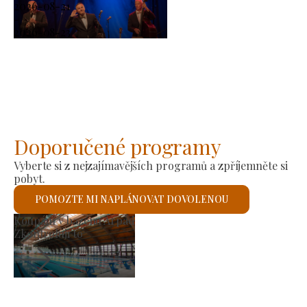
2026-08-21
-
2026-08-23
Doporučené programy
Vyberte si z nejzajímavějších programů a zpříjemněte si
pobyt.
POMOZTE MI NAPLÁNOVAT DOVOLENOU
Výrobní trh
Zkontroluji to