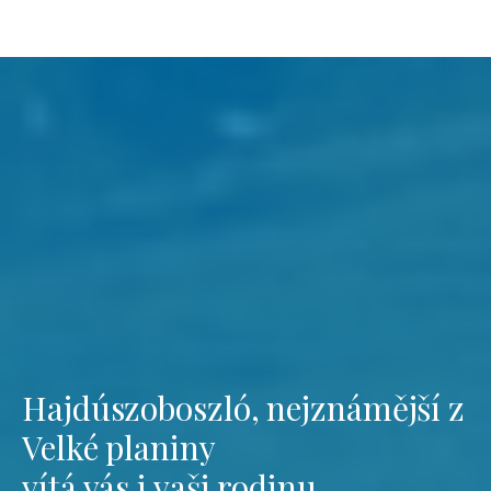
Hajdúszoboszló, nejznámější z
Velké planiny
vítá vás i vaši rodinu.