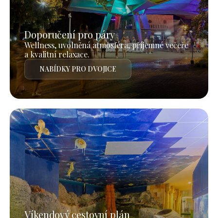
Doporučení pro páry
Wellness, uvolněná atmosféra, příjemné večeře
a kvalitní relaxace.
NABÍDKY PRO DVOJICE
Víkendový cestovní plán