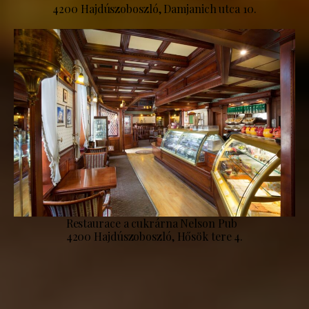
4200 Hajdúszoboszló, Damjanich utca 10.
Restaurace a cukrárna Nelson Pub
4200 Hajdúszoboszló, Hősök tere 4.