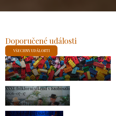
Doporučené události
VŠECHNY UDÁLOSTI
KOCKASHOW HAJDÚSZOBOSZLÓ – VÝSTAVA LEGO® A
HRACÍ DŮM
2026-07-11
-
2026-08-23
XXXI. folklorní víkend v Szoboszlu
2026-07-17
-
2026-07-19
XXXI. Szoboszló Dixieland Days