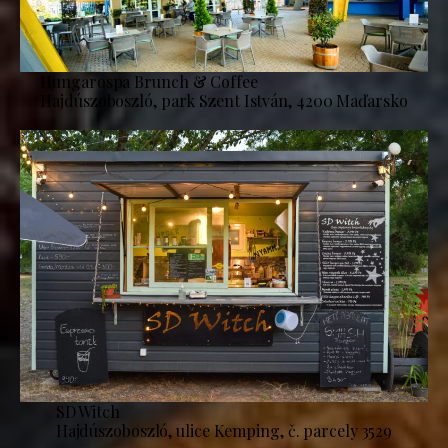
Hungarospa Brunch & Coffee
Hajdúszoboszló, park Szent István, 4200 Maďarsko
SD Witch
Hajdúszoboszló, ulice Kemping, č. parcely 3529