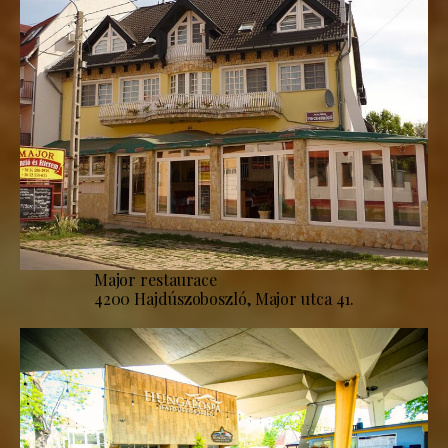
Major restaurace
4200 Hajdúszoboszló, Major utca 41.