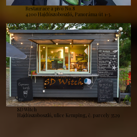
Restaurace a pivo No.8
4200 Hajdúszoboszló, Panoráma út 1-3.
SD Witch
Hajdúszoboszló, ulice Kemping, č. parcely 3529