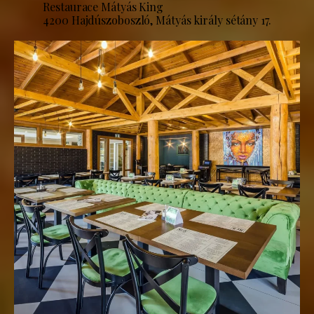
Restaurace Mátyás King
4200 Hajdúszoboszló, Mátyás király sétány 17.