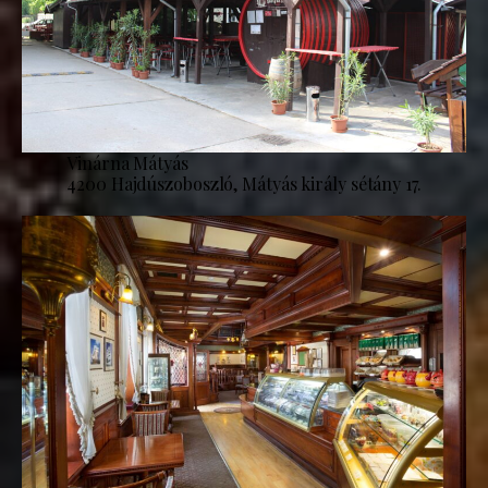
Vinárna Mátyás
4200 Hajdúszoboszló, Mátyás király sétány 17.