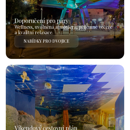
Doporučení pro páry
Wellness, uvolněná atmosféra, příjemné večeře
a kvalitní relaxace.
NABÍDKY PRO DVOJICE
Víkendový cestovní plán