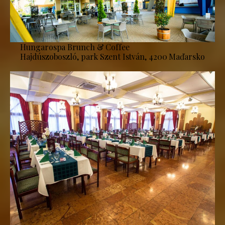
Hungarospa Brunch & Coffee
Hajdúszoboszló, park Szent István, 4200 Maďarsko