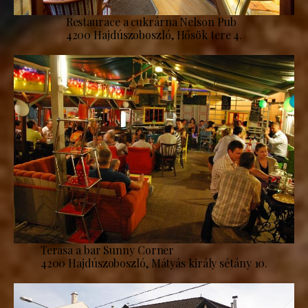
Restaurace a cukrárna Nelson Pub
4200 Hajdúszoboszló, Hősök tere 4.
Terasa a bar Sunny Corner
4200 Hajdúszoboszló, Mátyás király sétány 10.