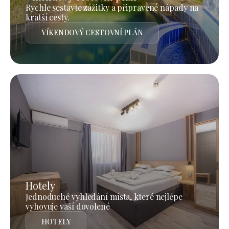
Rychle sestavte zážitky a připravené nápady na
kratší cesty.
VÍKENDOVÝ CESTOVNÍ PLÁN
Hotely
Jednoduché vyhledání místa, které nejlépe
vyhovuje vaší dovolené
HOTELY