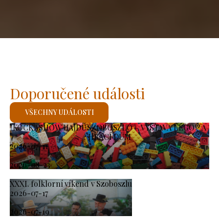
Doporučené události
VŠECHNY UDÁLOSTI
KOCKASHOW HAJDÚSZOBOSZLÓ – VÝSTAVA LEGO® A
HRACÍ DŮM
2026-07-11
-
2026-08-23
XXXI. folklorní víkend v Szoboszlu
2026-07-17
-
2026-07-19