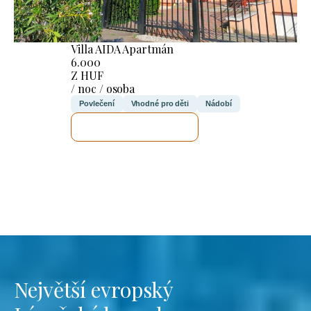
Villa AIDA Apartmán
6.000
Z HUF
/ noc / osoba
Povlečení
Vhodné pro děti
Nádobí
ZKONTROLUJI TO
Největší evropský