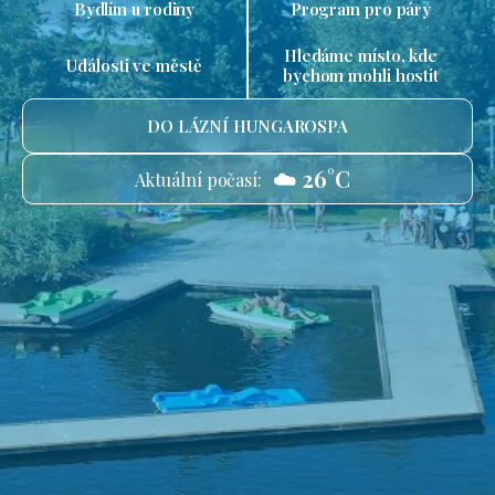
Bydlím u rodiny
Program pro páry
Hledáme místo, kde
Události ve městě
bychom mohli hostit
DO LÁZNÍ HUNGAROSPA
☁️ 26°C
Aktuální počasí: