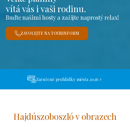
vítá vás i vaši rodinu.
Buďte našimi hosty a zažijte naprostý relax!
ZAVOLEJTE NA TOURINFORM
Zaručené prohlídky města 2026
Hajdúszoboszló v obrazech