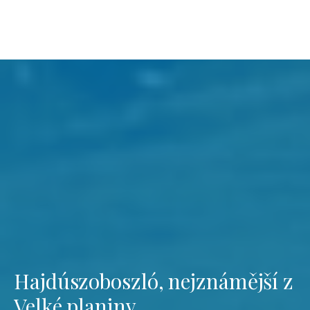
Hajdúszoboszló, nejznámější z
Velké planiny