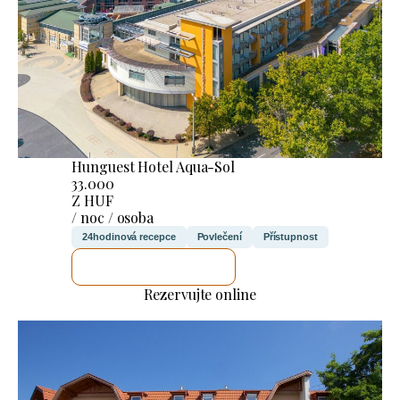
Hunguest Hotel Aqua-Sol
33.000
Z HUF
/ noc / osoba
24hodinová recepce
Povlečení
Přístupnost
ZKONTROLUJI TO
Rezervujte online