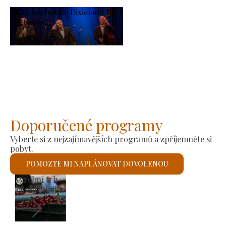
XXXI. Szoboszló Dixieland Days
2026-08-21
-
2026-08-23
Doporučené programy
Vyberte si z nejzajímavějších programů a zpříjemněte si
pobyt.
POMOZTE MI NAPLÁNOVAT DOVOLENOU
Výrobní trh
Zkontroluji to