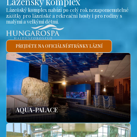
Lázeňský komplex
Lázeňský komplex nabízí po celý rok nezapomenutelné
zážitky pro lázeňské a rekreační hosty i pro rodiny s
malými a velkými dětmi.
PŘEJDĚTE NA OFICIÁLNÍ STRÁNKY LÁZNÍ
AQUA-PALACE