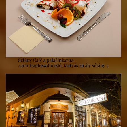
Sétány Café a palačinkárna
4200 Hajdúszoboszló, Mátyás király sétány 1.