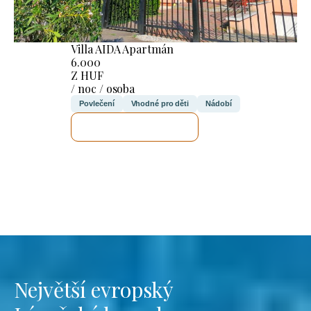
Villa AIDA Apartmán
6.000
Z HUF
/ noc / osoba
Povlečení
Vhodné pro děti
Nádobí
ZKONTROLUJI TO
Největší evropský