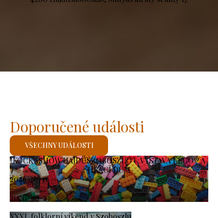
Doporučené události
VŠECHNY UDÁLOSTI
KOCKASHOW HAJDÚSZOBOSZLÓ – VÝSTAVA LEGO® A
HRACÍ DŮM
2026-07-11
-
2026-08-23
XXXI. folklorní víkend v Szoboszlu