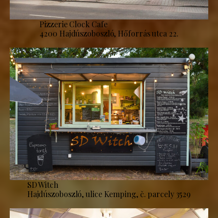
Pizzerie Clock Cafe
4200 Hajdúszoboszló, Hőforrás utca 22.
SD Witch
Hajdúszoboszló, ulice Kemping, č. parcely 3529