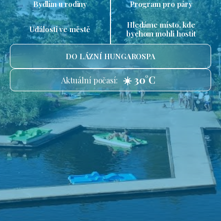
Bydlím u rodiny
Program pro páry
Hledáme místo, kde
Události ve městě
bychom mohli hostit
DO LÁZNÍ HUNGAROSPA
☀️ 30°C
Aktuální počasí: