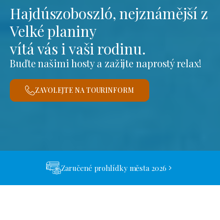
Hajdúszoboszló, nejznámější z
Velké planiny
vítá vás i vaši rodinu.
Buďte našimi hosty a zažijte naprostý relax!
ZAVOLEJTE NA TOURINFORM
Zaručené prohlídky města 2026