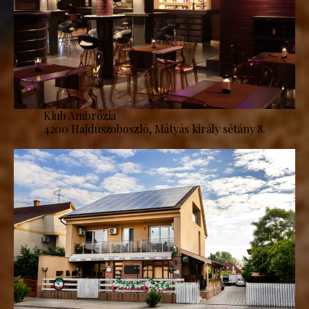
Klub Ambrózia
4200 Hajdúszoboszló, Mátyás király sétány 8.