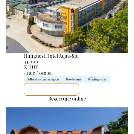
Hunguest Hotel Aqua-Sol
33.000
Z HUF
/ noc / osoba
24hodinová recepce
Povlečení
Přístupnost
ZKONTROLUJI TO
Rezervujte online