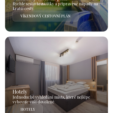
Rychle sestavte zážitky a připravené nápady na
kratší cesty.
VÍKENDOVÝ CESTOVNÍ PLÁN
Hotely
Jednoduché vyhledání místa, které nejlépe
vyhovuje vaší dovolené
HOTELY