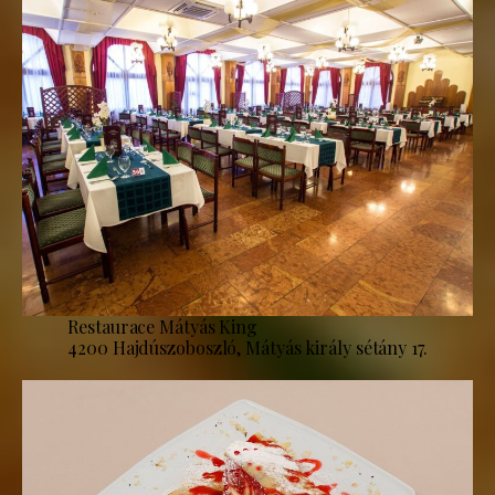
Restaurace Mátyás King
4200 Hajdúszoboszló, Mátyás király sétány 17.