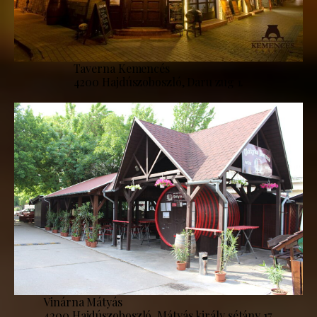
Taverna Kemencés
4200 Hajdúszoboszló, Daru zug 1.
Vinárna Mátyás
4200 Hajdúszoboszló, Mátyás király sétány 17.