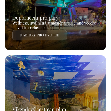
Doporučení pro páry
Wellness, uvolněná atmosféra, příjemné večeře
a kvalitní relaxace.
NABÍDKY PRO DVOJICE
Víkendový cestovní plán