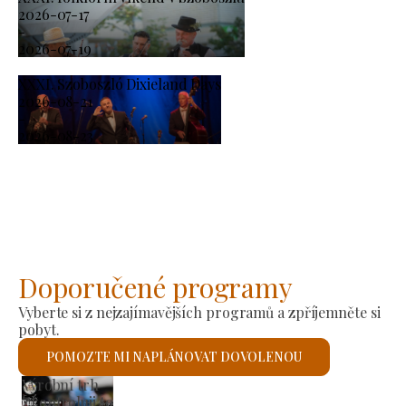
2026-07-17
-
2026-07-19
XXXI. Szoboszló Dixieland Days
2026-08-21
-
2026-08-23
Doporučené programy
Vyberte si z nejzajímavějších programů a zpříjemněte si
pobyt.
POMOZTE MI NAPLÁNOVAT DOVOLENOU
Římskokatolický kostel sv. László
Zkontroluji to