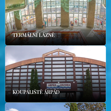
TERMÁLNÍ LÁZNĚ
KOUPALIŠTĚ ÁRPÁD