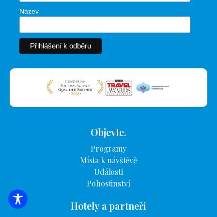
Název
Objevte.
Programy
Místa k návštěvě
Události
Pohostinství
VYHLEDÁVÁNÍ UBYTOVÁNÍ
Hotely a partneři