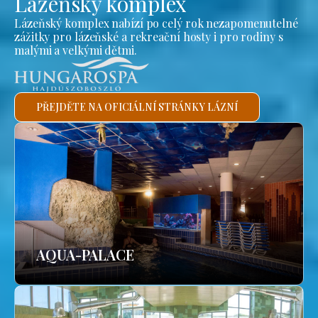
Lázeňský komplex
Lázeňský komplex nabízí po celý rok nezapomenutelné
zážitky pro lázeňské a rekreační hosty i pro rodiny s
malými a velkými dětmi.
PŘEJDĚTE NA OFICIÁLNÍ STRÁNKY LÁZNÍ
AQUA-PALACE