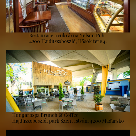
Restaurace a cukrárna Nelson Pub
4200 Hajdúszoboszló, Hősök tere 4.
Hungarospa Brunch & Coffee
Hajdúszoboszló, park Szent István, 4200 Maďarsko