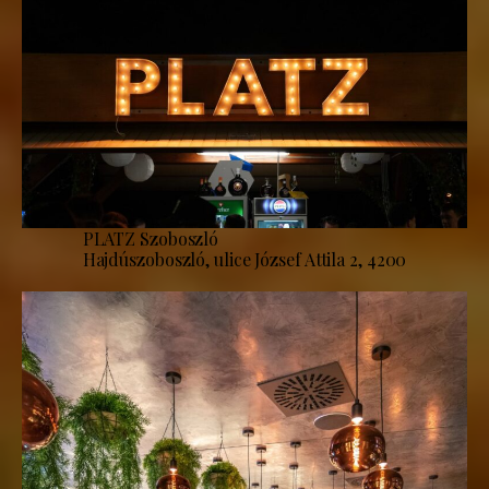
PLATZ Szoboszló
Hajdúszoboszló, ulice József Attila 2, 4200