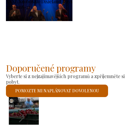
XXXI. Szoboszló Dixieland Days
2026-08-21
-
2026-08-23
Doporučené programy
Vyberte si z nejzajímavějších programů a zpříjemněte si
pobyt.
POMOZTE MI NAPLÁNOVAT DOVOLENOU
Římskokatolický kostel sv. László
Zkontroluji to