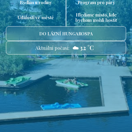
Bydlím u rodiny
Program pro páry
Hledáme místo, kde
Události ve městě
bychom mohli hostit
DO LÁZNÍ HUNGAROSPA
☁️ 32 °C
Aktuální počasí: