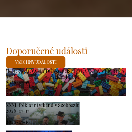
Doporučené události
VŠECHNY UDÁLOSTI
KOCKASHOW HAJDÚSZOBOSZLÓ – VÝSTAVA LEGO® A
HRACÍ DŮM
2026-07-11
-
2026-08-23
XXXI. folklorní víkend v Szoboszlu
2026-07-17
-
2026-07-19