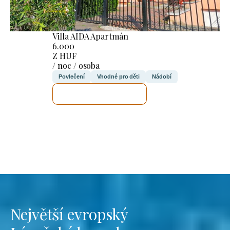
Villa AIDA Apartmán
6.000
Z HUF
/ noc / osoba
Povlečení
Vhodné pro děti
Nádobí
ZKONTROLUJI TO
Největší evropský