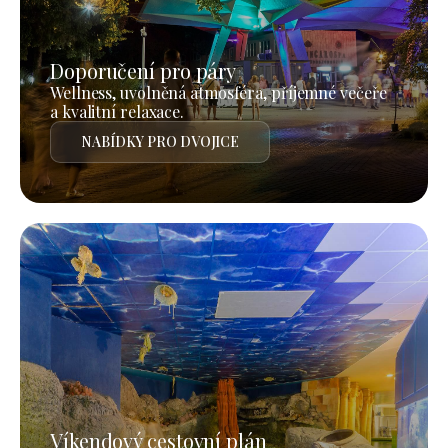
Doporučení pro páry
Wellness, uvolněná atmosféra, příjemné večeře
a kvalitní relaxace.
NABÍDKY PRO DVOJICE
Víkendový cestovní plán