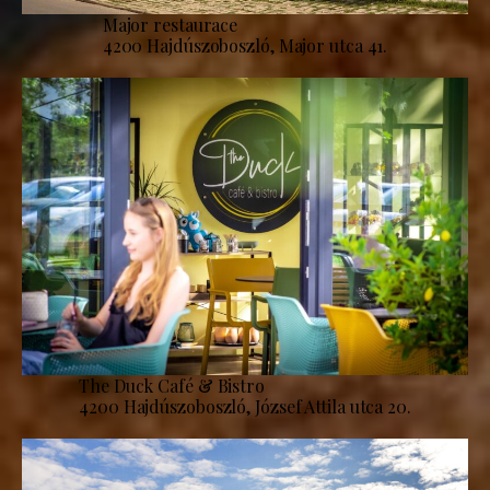
Major restaurace
4200 Hajdúszoboszló, Major utca 41.
The Duck Café & Bistro
4200 Hajdúszoboszló, József Attila utca 20.