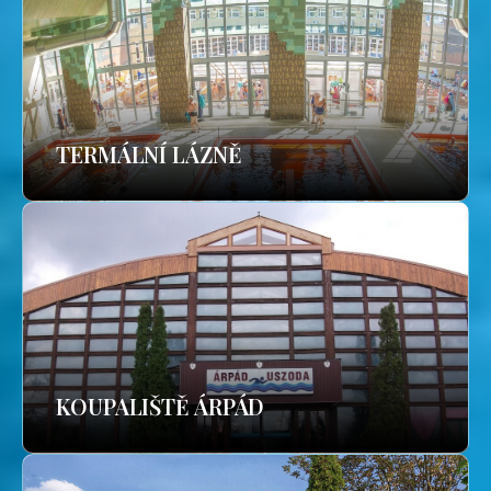
TERMÁLNÍ LÁZNĚ
KOUPALIŠTĚ ÁRPÁD