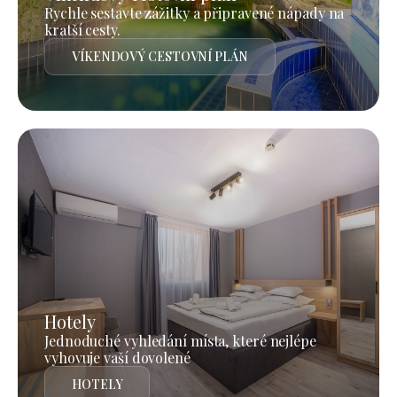
Rychle sestavte zážitky a připravené nápady na
kratší cesty.
VÍKENDOVÝ CESTOVNÍ PLÁN
Hotely
Jednoduché vyhledání místa, které nejlépe
vyhovuje vaší dovolené
HOTELY