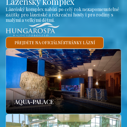
Lázeňský komplex
Lázeňský komplex nabízí po celý rok nezapomenutelné
zážitky pro lázeňské a rekreační hosty i pro rodiny s
malými a velkými dětmi.
PŘEJDĚTE NA OFICIÁLNÍ STRÁNKY LÁZNÍ
AQUA-PALACE