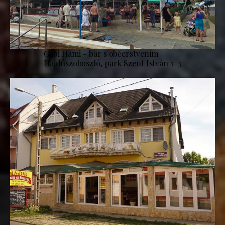
Gabi Hami – bar s občerstvením
Hajdúszoboszló, park Szent István 1–3