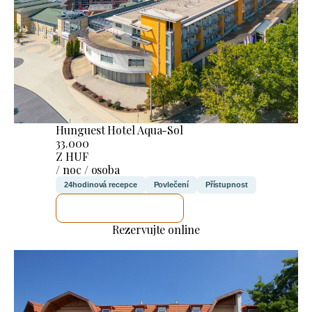
Hunguest Hotel Aqua-Sol
33.000
Z HUF
/ noc / osoba
24hodinová recepce
Povlečení
Přístupnost
ZKONTROLUJI TO
Rezervujte online