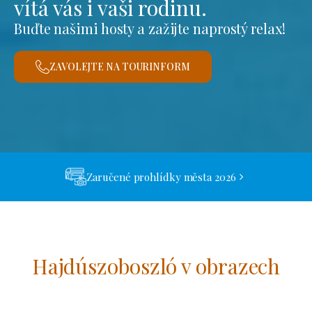
vítá vás i vaši rodinu.
Buďte našimi hosty a zažijte naprostý relax!
ZAVOLEJTE NA TOURINFORM
Zaručené prohlídky města 2026
Hajdúszoboszló v obrazech