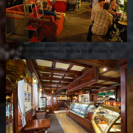
Terasa a bar Sunny Corner
4200 Hajdúszoboszló, Mátyás király sétány 10.