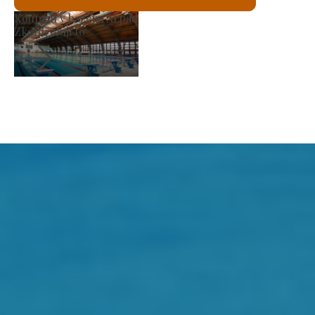
Římskokatolický kostel sv. László
Zkontroluji to