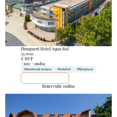
Hunguest Hotel Aqua-Sol
33.000
Z HUF
/ noc / osoba
24hodinová recepce
Povlečení
Přístupnost
ZKONTROLUJI TO
Rezervujte online