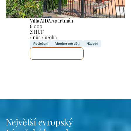
Villa AIDA Apartmán
6.000
Z HUF
/ noc / osoba
Povlečení
Vhodné pro děti
Nádobí
ZKONTROLUJI TO
Největší evropský