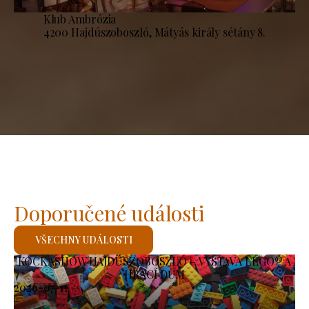
Klub Ambrózia
4200 Hajdúszoboszló, Mátyás király sétány 8.
Doporučené události
VŠECHNY UDÁLOSTI
KOCKASHOW HAJDÚSZOBOSZLÓ – VÝSTAVA LEGO® A
HRACÍ DŮM
2026-07-11
-