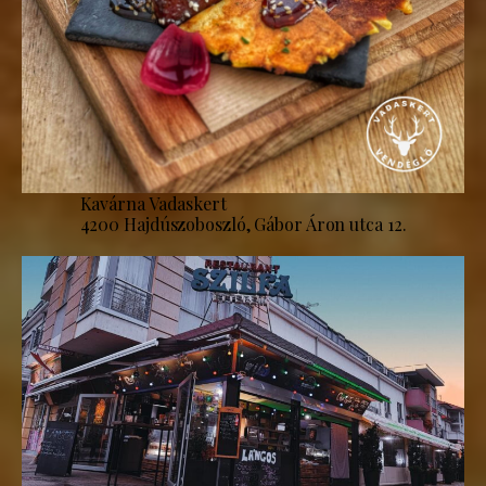
Kavárna Vadaskert
4200 Hajdúszoboszló, Gábor Áron utca 12.