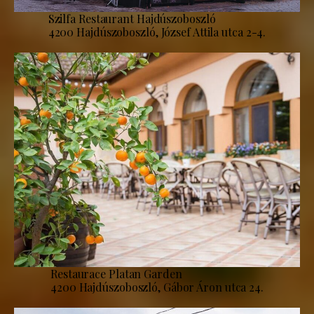
Szilfa Restaurant Hajdúszoboszló
4200 Hajdúszoboszló, József Attila utca 2-4.
Restaurace Platan Garden
4200 Hajdúszoboszló, Gábor Áron utca 24.