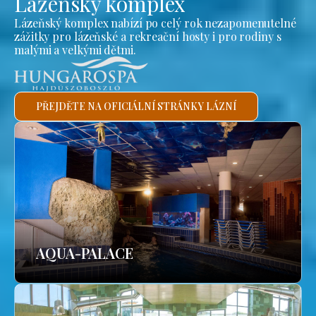
Lázeňský komplex
Lázeňský komplex nabízí po celý rok nezapomenutelné
zážitky pro lázeňské a rekreační hosty i pro rodiny s
malými a velkými dětmi.
PŘEJDĚTE NA OFICIÁLNÍ STRÁNKY LÁZNÍ
AQUA-PALACE