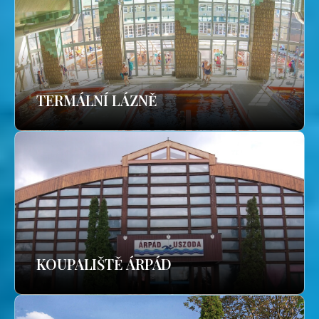
TERMÁLNÍ LÁZNĚ
KOUPALIŠTĚ ÁRPÁD