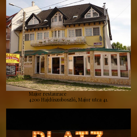
Major restaurace
4200 Hajdúszoboszló, Major utca 41.