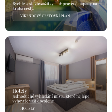
Rychle sestavte zážitky a připravené nápady na
kratší cesty.
VÍKENDOVÝ CESTOVNÍ PLÁN
Hotely
Jednoduché vyhledání místa, které nejlépe
vyhovuje vaší dovolené
HOTELY