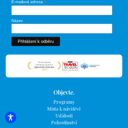
*
E-mailová adresa
Název
Objevte.
Programy
Místa k návštěvě
Události
VYHLEDÁVÁNÍ UBYTOVÁNÍ
Pohostinství