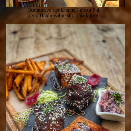
Restaurace a cukrárna Nelson Pub
4200 Hajdúszoboszló, Hősök tere 4.