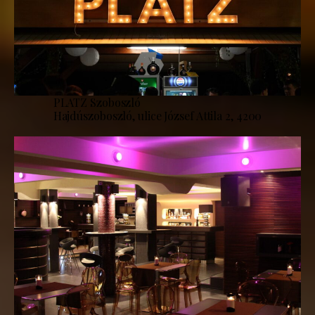
PLATZ Szoboszló
Hajdúszoboszló, ulice József Attila 2, 4200