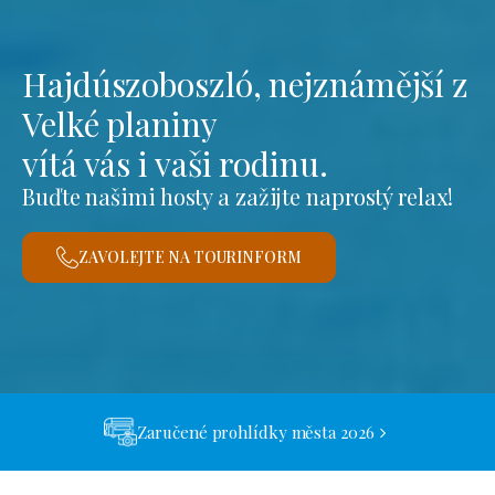
Hajdúszoboszló, nejznámější z
Velké planiny
vítá vás i vaši rodinu.
Buďte našimi hosty a zažijte naprostý relax!
ZAVOLEJTE NA TOURINFORM
Zaručené prohlídky města 2026