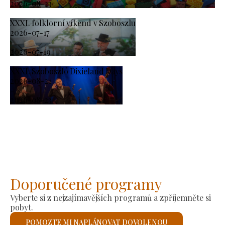
2026-08-23
XXXI. folklorní víkend v Szoboszlu
2026-07-17
-
2026-07-19
XXXI. Szoboszló Dixieland Days
2026-08-21
-
2026-08-23
Doporučené programy
Vyberte si z nejzajímavějších programů a zpříjemněte si
pobyt.
POMOZTE MI NAPLÁNOVAT DOVOLENOU