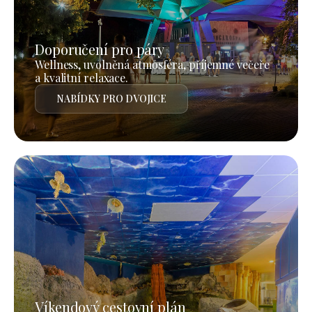
Doporučení pro páry
Wellness, uvolněná atmosféra, příjemné večeře
a kvalitní relaxace.
NABÍDKY PRO DVOJICE
Víkendový cestovní plán