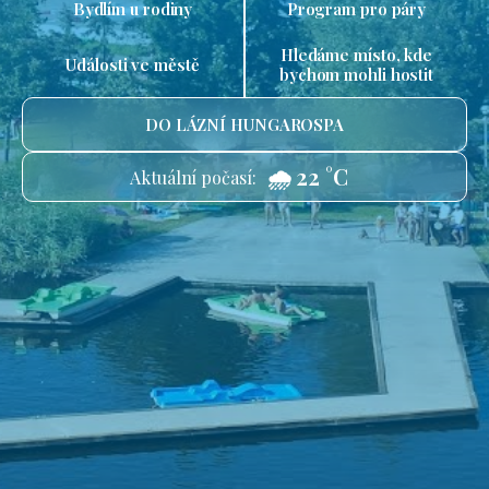
Bydlím u rodiny
Program pro páry
Hledáme místo, kde
Události ve městě
bychom mohli hostit
DO LÁZNÍ HUNGAROSPA
🌧️ 22 °C
Aktuální počasí: