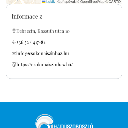
Leták
|
© přispěvatelé OpenStreetMap © CARTO
Informace z
Debrecín, Kossuth utca 10.
+36 52 / 417-811
info@csokonaiszinhaz.hu
https://csokonaiszinhaz.hu/