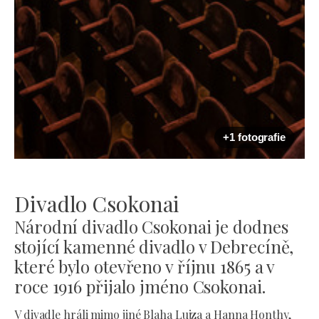
+1 fotografie
Divadlo Csokonai
Národní divadlo Csokonai je dodnes
stojící kamenné divadlo v Debrecíně,
které bylo otevřeno v říjnu 1865 a v
roce 1916 přijalo jméno Csokonai.
V divadle hráli mimo jiné Blaha Lujza a Hanna Honthy,