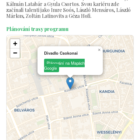
Kálmán Latabár a Gyula Csortos. Svou kariéru zde
začínali talenti jako Imre Soós, László Mensáros, László
Márkus, Zoltán Latinovits a Géza Hofi.
Plánování trasy programu
+
×
−
Divadlo Csokonai
Plánování na Mapách
Google