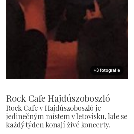
+3 fotografie
Rock Cafe Hajdúszoboszló
Rock Cafe v Hajdúszoboszló je
jedinečným místem v letovisku, kde se
každý týden konají živé koncerty.