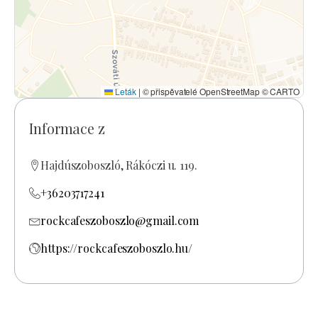
Leták
|
© přispěvatelé OpenStreetMap © CARTO
Informace z
Hajdúszoboszló, Rákóczi u. 119.
+36203717241
rockcafeszoboszlo@gmail.com
https://rockcafeszoboszlo.hu/