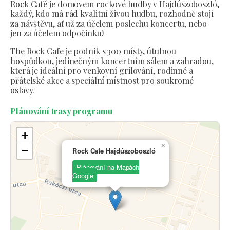
Rock Café je domovem rockové hudby v Hajdúszoboszló,
každý, kdo má rád kvalitní živou hudbu, rozhodně stojí
za návštěvu, ať už za účelem poslechu koncertu, nebo
jen za účelem odpočinku!
The Rock Cafe je podnik s 300 místy, útulnou
hospůdkou, jedinečným koncertním sálem a zahradou,
která je ideální pro venkovní grilování, rodinné a
přátelské akce a speciální místnost pro soukromé
oslavy.
Plánování trasy programu
+
×
−
Rock Cafe Hajdúszoboszló
Plánování na Mapách
Google