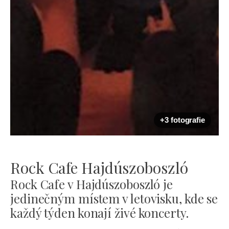
+3 fotografie
Rock Cafe Hajdúszoboszló
Rock Cafe v Hajdúszoboszló je
jedinečným místem v letovisku, kde se
každý týden konají živé koncerty.