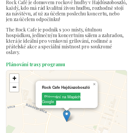
Rock Café je domovem rockové hudby v Hajdúszoboszló,
každý, kdo má rád kvalitní živou hudbu, rozhodně stojí
za návštěvu, ať už za účelem poslechu koncertu, nebo
jen za účelem odpočinku!
The Rock Cafe je podnik s 300 místy, útulnou
hospůdkou, jedinečným koncertním sálem a zahradou,
která je ideální pro venkovní grilování, rodinné a
přátelské akce a speciální místnost pro soukromé
oslavy.
Plánování trasy programu
+
×
−
Rock Cafe Hajdúszoboszló
Plánování na Mapách
Google