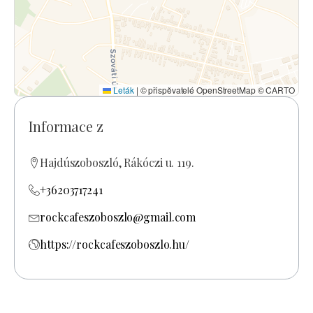
Leták
|
© přispěvatelé OpenStreetMap © CARTO
Informace z
Hajdúszoboszló, Rákóczi u. 119.
+36203717241
rockcafeszoboszlo@gmail.com
https://rockcafeszoboszlo.hu/