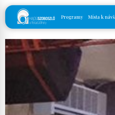
Programy
Místa k návš