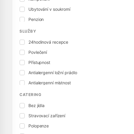
Ubytování v soukromí
Penzion
Penzion
SLUŽBY
24hodinová recepce
Povlečení
Přístupnost
Antialergenní ložní prádlo
Antialergenní místnost
Elektrická přípojka
CATERING
Stolní tenis
Bez jídla
Dětská postel
Stravovací zařízení
Vhodné pro děti
Polopenze
Dětská židlička, vysoká židle