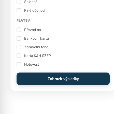
Snídaně
Krytý bazén
Plný důchod
Kulečník
Vegetariánská kuchyně
PLATBA
Bowling
Převod na
Rodinný pokoj, apartmán
Bankovní karta
Stolní fotbal / stolní fotbal
Zdravotní fond
Skladování balíků
Karta K&H SZÉP
Kuřácké pokoje
Hotovost
Nádobí
Hotovost: Euro (€)
Ostatní služby
Zobrazit výsledky
Karta MKB SZÉP
Elektrický sporák
Průkaz OTP SZÉP
Potraviny
Zážitkový bazén
Dobrodružný bazén