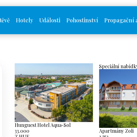
těvě
Hotely
Události
Pohostinství
Propagační 
Speciální nabídk
Hunguest Hotel Aqua-Sol
33.000
Apartmány Zoli
Z HUF
3.753