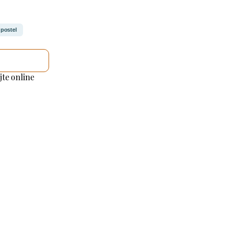
 postel
UJI TO
jte online