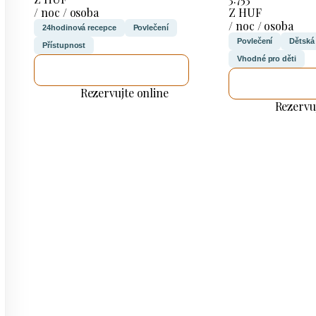
/ noc / osoba
Z HUF
/ noc / osoba
24hodinová recepce
Povlečení
Povlečení
Dětská
Přístupnost
Vhodné pro děti
ZKONTROLUJI TO
ZKONTROL
Rezervujte online
Rezervu