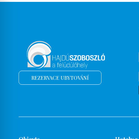
Balkon
Balkon, terasa
Zachování hodnoty
Restaurace
Roční parcela
Příbory
Mrazák
REZERVACE UBYTOVÁNÍ
Světelná terapie
Posilovna
Kadeřnictví
Zařízení na vaření, pečení
Manželská postel
Vana