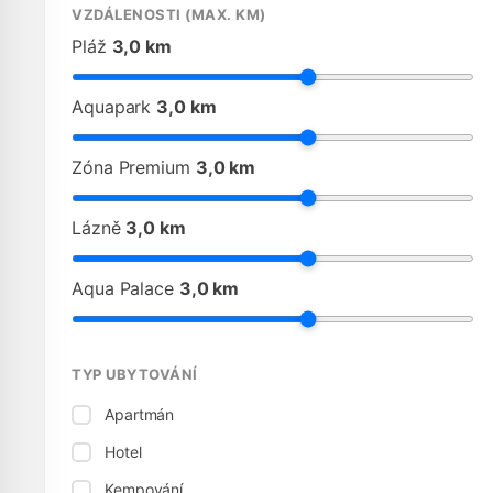
VZDÁLENOSTI (MAX. KM)
Pláž
3,0 km
Aquapark
3,0 km
Zóna Premium
3,0 km
Lázně
3,0 km
Aqua Palace
3,0 km
TYP UBYTOVÁNÍ
Apartmán
Hotel
Kempování