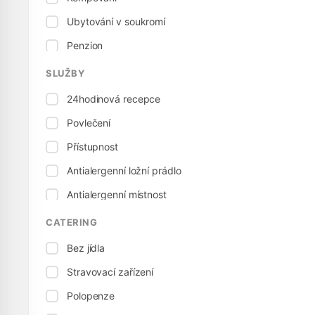
Ubytování v soukromí
Penzion
Penzion
SLUŽBY
24hodinová recepce
Povlečení
Přístupnost
Antialergenní ložní prádlo
Antialergenní místnost
Elektrická přípojka
CATERING
Stolní tenis
Bez jídla
Dětská postel
Stravovací zařízení
Vhodné pro děti
Polopenze
Dětská židlička, vysoká židle