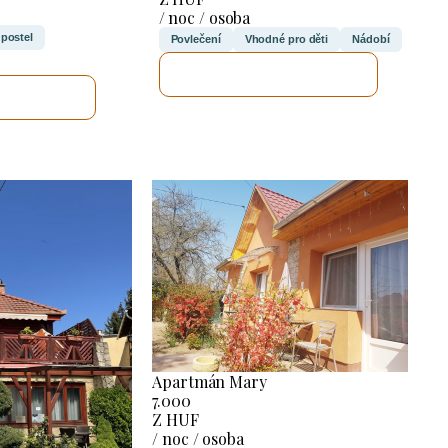
/ noc / osoba
 postel
Povlečení
Vhodné pro děti
Nádobí
ZKONTROLUJI TO
UJI TO
Apartmán Mary
7.000
Z HUF
/ noc / osoba