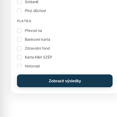
Snídaně
Krytý bazén
Plný důchod
Kulečník
Vegetariánská kuchyně
PLATBA
Bowling
Převod na
Rodinný pokoj, apartmán
Bankovní karta
Stolní fotbal / stolní fotbal
Zdravotní fond
Skladování balíků
Karta K&H SZÉP
Kuřácké pokoje
Hotovost
Nádobí
Hotovost: Euro (€)
Ostatní služby
Zobrazit výsledky
Karta MKB SZÉP
Elektrický sporák
Průkaz OTP SZÉP
Potraviny
Zážitkový bazén
Dobrodružný bazén