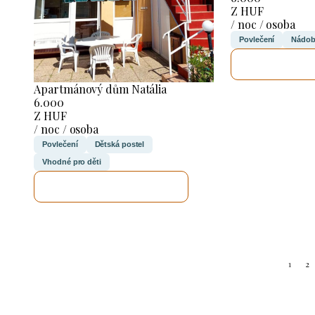
Z HUF
/ noc / osoba
Povlečení
Nádob
ZKONTROL
Apartmánový dům Natália
6.000
Z HUF
/ noc / osoba
Povlečení
Dětská postel
Vhodné pro děti
ZKONTROLUJI TO
1
2