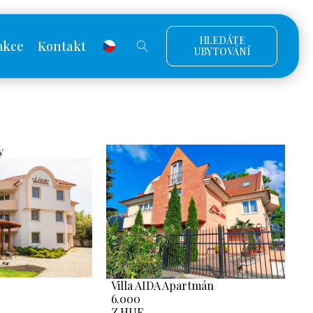
HLEDÁTE
akce
Kontakt
UBYTOVÁNÍ
y
Villa AIDA Apartmán
6.000
Z HUF