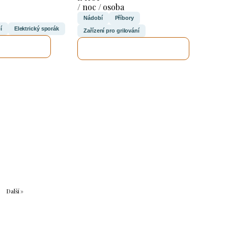
/ noc / osoba
Nádobí
Příbory
í
Elektrický sporák
Zařízení pro grilování
UJI TO
ZKONTROLUJI TO
Další »