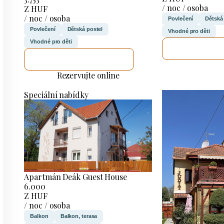
/ noc / osoba
Z HUF
/ noc / osoba
Povlečení
Dětská
Povlečení
Dětská postel
Vhodné pro děti
Vhodné pro děti
ZKONTROL
ZKONTROLUJI TO
Rezervujte online
Speciální nabídky
Apartmán Deák Guest House
6.000
Z HUF
/ noc / osoba
Balkon
Balkon, terasa