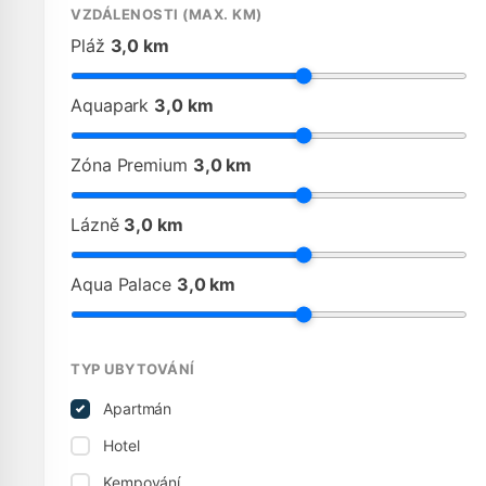
VZDÁLENOSTI (MAX. KM)
Pláž
3,0 km
Aquapark
3,0 km
Zóna Premium
3,0 km
Lázně
3,0 km
Aqua Palace
3,0 km
TYP UBYTOVÁNÍ
Apartmán
Hotel
Kempování