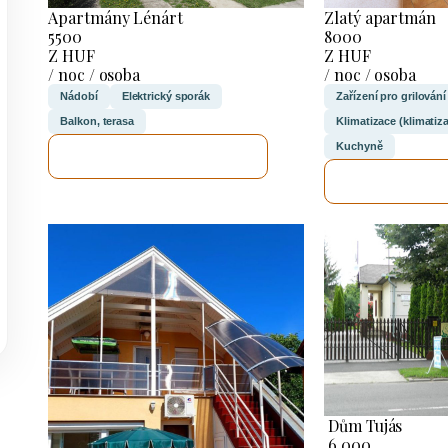
Zlatý apartmán
Apartmány Lénárt
8000
5500
Z HUF
Z HUF
/ noc / osoba
/ noc / osoba
Zařízení pro grilování
Nádobí
Elektrický sporák
Klimatizace (klimatiz
Balkon, terasa
Kuchyně
ZKONTROLUJI TO
ZKONTROL
Dům Tujás
6.000