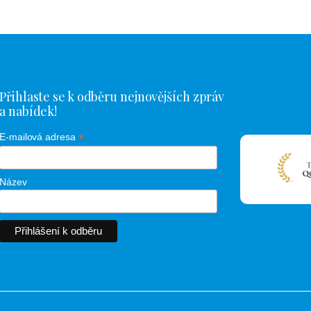
Přihlaste se k odběru nejnovějších zpráv
a nabídek!
*
E-mailová adresa
Název