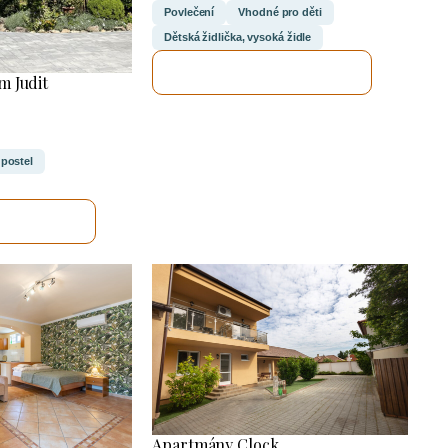
Povlečení
Vhodné pro děti
Dětská židlička, vysoká židle
ZKONTROLUJI TO
 Judit
 postel
UJI TO
Apartmány Clock