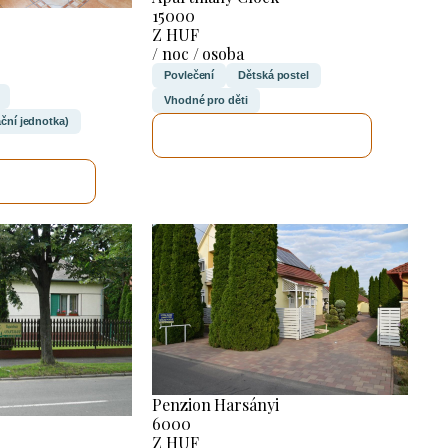
15000
Z HUF
/ noc / osoba
Povlečení
Dětská postel
Vhodné pro děti
ační jednotka)
ZKONTROLUJI TO
UJI TO
Penzion Harsányi
6000
Z HUF