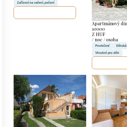
Zařízení na vaření, pečení
ZKONTROLUJI TO
Apartmánový dům
10000
Z HUF
/ noc / osoba
Povlečení
Dětská
Vhodné pro děti
ZKONTROL