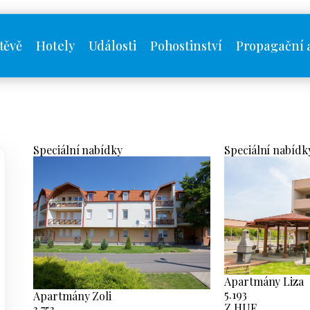
těvě
Hotely
Události
Pohostinství
Propagační 
Speciální nabídky
Speciální nabídk
Apartmány Liza
5.193
Apartmány Zoli
Z HUF
3.753