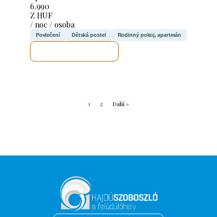
6.990
Z HUF
/ noc / osoba
Povlečení
Dětská postel
Rodinný pokoj, apartmán
ZKONTROLUJI TO
1
2
Další »