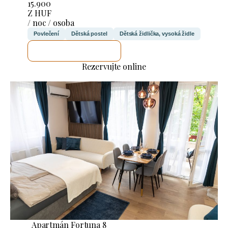
15.900
Z HUF
/ noc / osoba
Povlečení
Dětská postel
Dětská židlička, vysoká židle
ZKONTROLUJI TO
Rezervujte online
Apartmán Fortuna 8