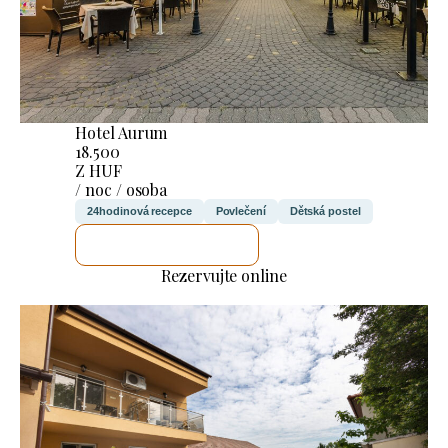
Hotel Aurum
18.500
Z HUF
/ noc / osoba
24hodinová recepce
Povlečení
Dětská postel
ZKONTROLUJI TO
Rezervujte online