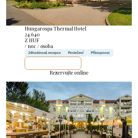
Hungarospa Thermal Hotel
24.640
Z HUF
/ noc / osoba
24hodinová recepce
Povlečení
Přístupnost
ZKONTROLUJI TO
Rezervujte online