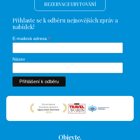
REZERVACE UBYTOVÁNÍ
Přihlaste se k odběru nejnovějších zpráv a
nabídek!
*
E-mailová adresa
Název
Objevte.