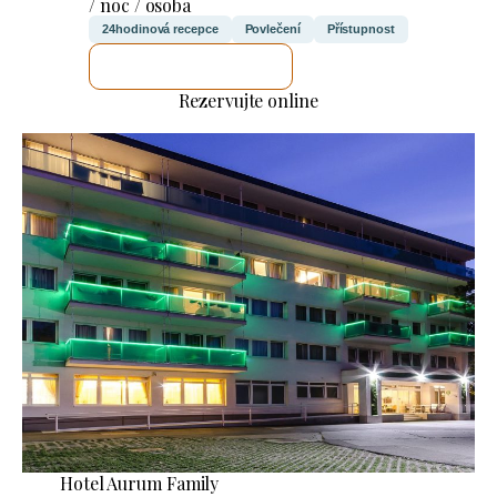
/ noc / osoba
24hodinová recepce
Povlečení
Přístupnost
ZKONTROLUJI TO
Rezervujte online
Hotel Aurum Family