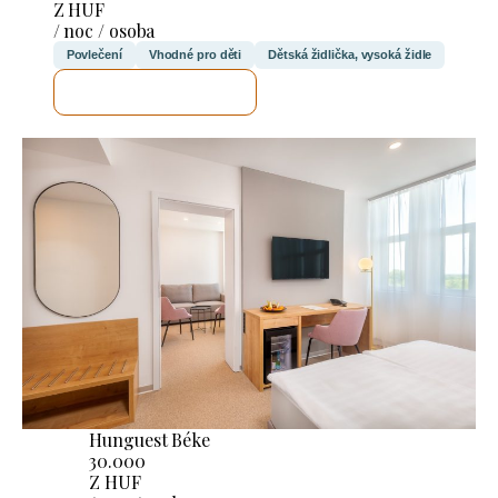
Z HUF
/ noc / osoba
Povlečení
Vhodné pro děti
Dětská židlička, vysoká židle
ZKONTROLUJI TO
Hunguest Béke
30.000
Z HUF