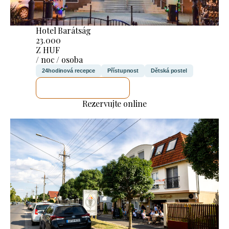
Hotel Barátság
23.000
Z HUF
/ noc / osoba
24hodinová recepce
Přístupnost
Dětská postel
ZKONTROLUJI TO
Rezervujte online