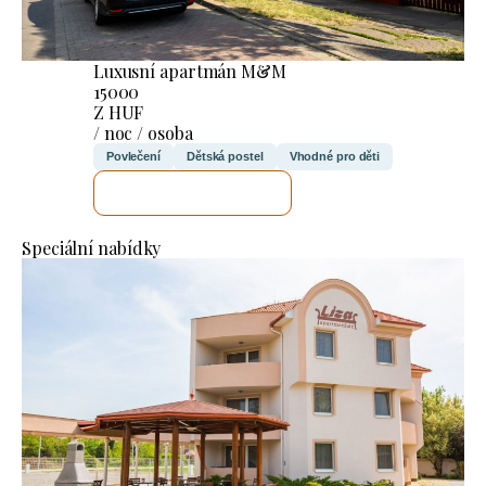
Luxusní apartmán M&M
15000
Z HUF
/ noc / osoba
Povlečení
Dětská postel
Vhodné pro děti
ZKONTROLUJI TO
Speciální nabídky