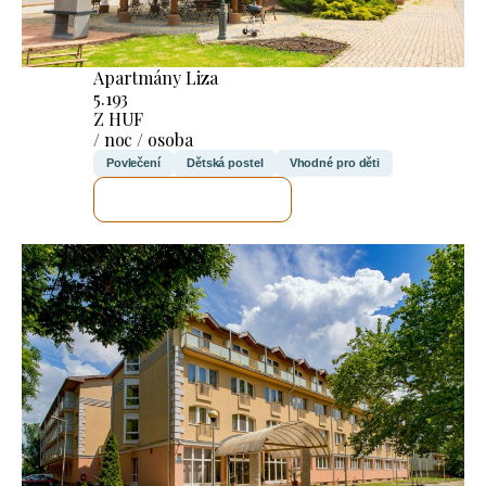
Apartmány Liza
5.193
Z HUF
/ noc / osoba
Povlečení
Dětská postel
Vhodné pro děti
ZKONTROLUJI TO