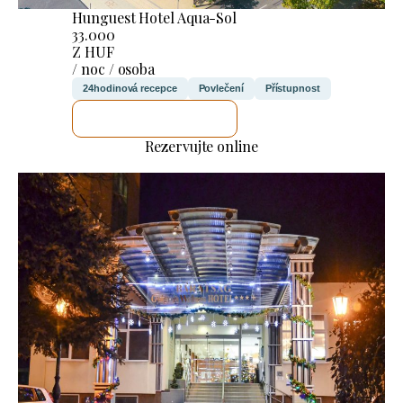
Hunguest Hotel Aqua-Sol
33.000
Z HUF
/ noc / osoba
24hodinová recepce
Povlečení
Přístupnost
ZKONTROLUJI TO
Rezervujte online