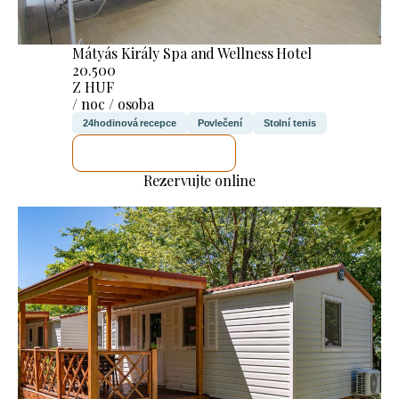
Mátyás Király Spa and Wellness Hotel
20.500
Z HUF
/ noc / osoba
24hodinová recepce
Povlečení
Stolní tenis
ZKONTROLUJI TO
Rezervujte online