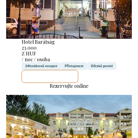
Hotel Barátság
23.000
Z HUF
/ noc / osoba
24hodinová recepce
Přístupnost
Dětská postel
ZKONTROLUJI TO
Rezervujte online