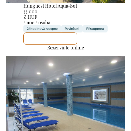
Hunguest Hotel Aqua-Sol
33.000
Z HUF
/ noc / osoba
24hodinová recepce
Povlečení
Přístupnost
ZKONTROLUJI TO
Rezervujte online