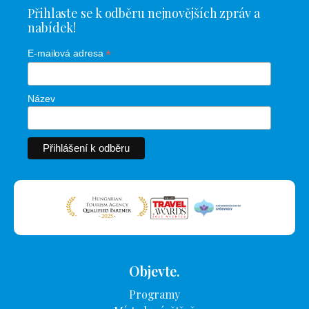
Přihlaste se k odběru nejnovějších zpráv a
nabídek!
*
E-mailová adresa
Název
Objevte.
Programy