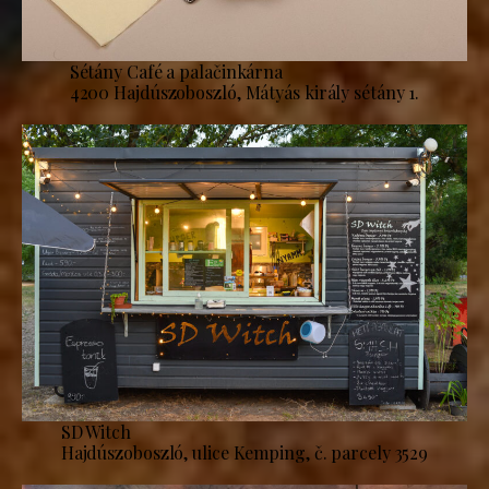
Sétány Café a palačinkárna
4200 Hajdúszoboszló, Mátyás király sétány 1.
SD Witch
Hajdúszoboszló, ulice Kemping, č. parcely 3529