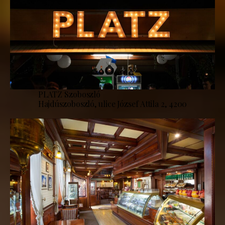
PLATZ Szoboszló
Hajdúszoboszló, ulice József Attila 2, 4200