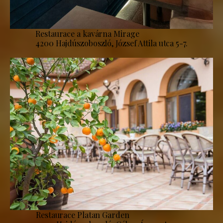
Restaurace a kavárna Mirage
4200 Hajdúszoboszló, József Attila utca 5-7.
Restaurace Platan Garden