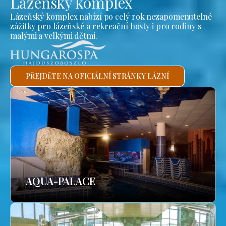
Lázeňský komplex
Lázeňský komplex nabízí po celý rok nezapomenutelné
zážitky pro lázeňské a rekreační hosty i pro rodiny s
malými a velkými dětmi.
PŘEJDĚTE NA OFICIÁLNÍ STRÁNKY LÁZNÍ
AQUA-PALACE