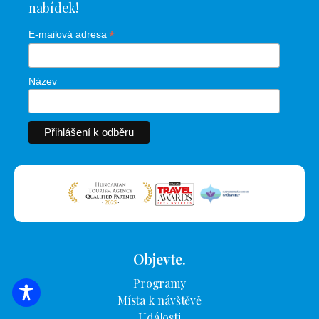
nabídek!
*
E-mailová adresa
Název
Objevte.
Programy
VYHLEDÁVÁNÍ UBYTOVÁNÍ
Místa k návštěvě
Události