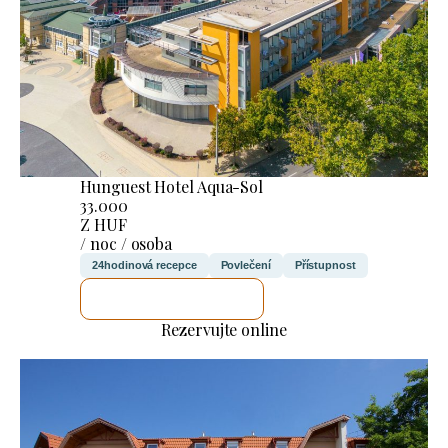
Hunguest Hotel Aqua-Sol
33.000
Z HUF
/ noc / osoba
24hodinová recepce
Povlečení
Přístupnost
ZKONTROLUJI TO
Rezervujte online