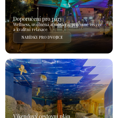
Doporučení pro páry
Wellness, uvolněná atmosféra, příjemné večeře
a kvalitní relaxace.
NABÍDKY PRO DVOJICE
Víkendový cestovní plán