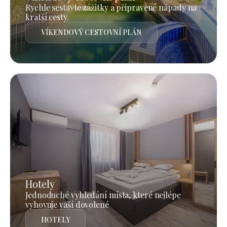
Rychle sestavte zážitky a připravené nápady na
kratší cesty.
VÍKENDOVÝ CESTOVNÍ PLÁN
Hotely
Jednoduché vyhledání místa, které nejlépe
vyhovuje vaší dovolené
HOTELY