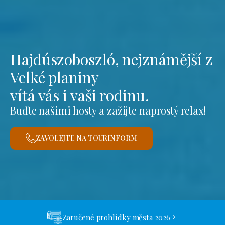
Hajdúszoboszló, nejznámější z
Velké planiny
vítá vás i vaši rodinu.
Buďte našimi hosty a zažijte naprostý relax!
ZAVOLEJTE NA TOURINFORM
Zaručené prohlídky města 2026