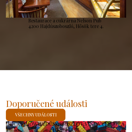
Restaurace a cukrárna Nelson Pub
4200 Hajdúszoboszló, Hősök tere 4.
Doporučené události
VŠECHNY UDÁLOSTI
KOCKASHOW HAJDÚSZOBOSZLÓ – VÝSTAVA LEGO® A
HRACÍ DŮM