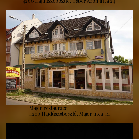
4200 Hajdúszoboszló, Gábor Áron utca 24.
Major restaurace
4200 Hajdúszoboszló, Major utca 41.