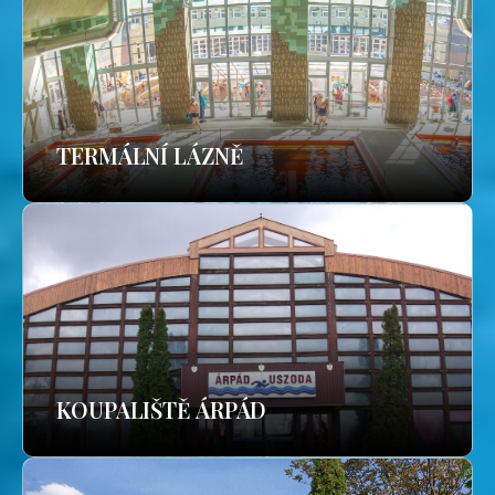
TERMÁLNÍ LÁZNĚ
KOUPALIŠTĚ ÁRPÁD