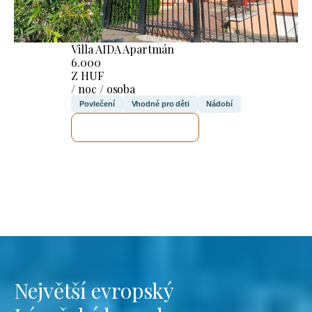
Villa AIDA Apartmán
6.000
Z HUF
/ noc / osoba
Povlečení
Vhodné pro děti
Nádobí
ZKONTROLUJI TO
Největší evropský