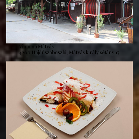
Vinárna Mátyás
4200 Hajdúszoboszló, Mátyás király sétány 17.