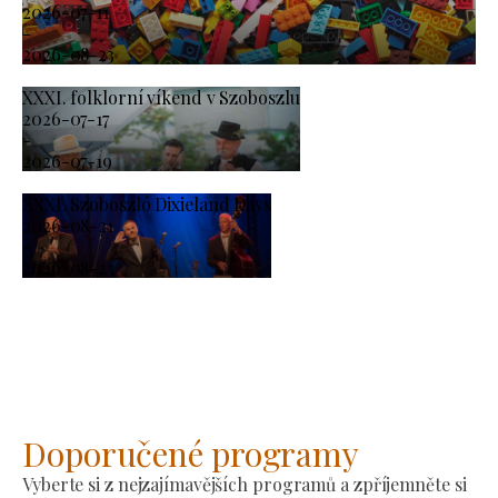
2026-07-11
-
2026-08-23
XXXI. folklorní víkend v Szoboszlu
2026-07-17
-
2026-07-19
XXXI. Szoboszló Dixieland Days
2026-08-21
-
2026-08-23
Doporučené programy
Vyberte si z nejzajímavějších programů a zpříjemněte si