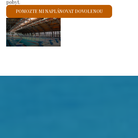
pobyt.
POMOZTE MI NAPLÁNOVAT DOVOLENOU
Výrobní trh
Zkontroluji to