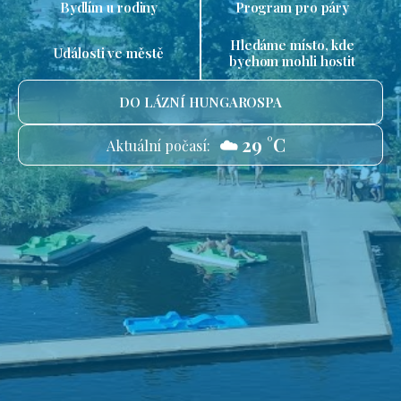
Bydlím u rodiny
Program pro páry
Hledáme místo, kde
Události ve městě
bychom mohli hostit
DO LÁZNÍ HUNGAROSPA
☁️ 29 °C
Aktuální počasí: