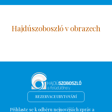
Hajdúszoboszló v obrazech
REZERVACE UBYTOVÁNÍ
Přihlaste se k odběru nejnovějších zpráv a