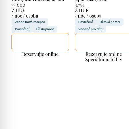
33.000
3.753
Z HUF
Z HUF
/ noc / osoba
/ noc / osoba
24hodinová recepce
Povlečení
Dětská postel
Povlečení
Přístupnost
Vhodné pro děti
ZKONTROLUJI
ZKONTROLUJI
TO
TO
Rezervujte online
Rezervujte online
Speciální nabídky