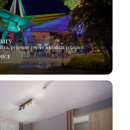
páry
éra, příjemné večeře a kvalitní relaxace.
JICE