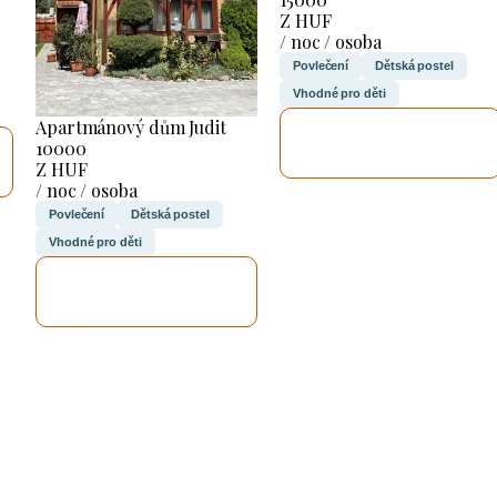
Z HUF
/ noc / osoba
Povlečení
Dětská postel
Vhodné pro děti
Apartmánový dům Judit
ZKONTROLUJI
10000
TO
Z HUF
/ noc / osoba
Povlečení
Dětská postel
Vhodné pro děti
ZKONTROLUJI
TO