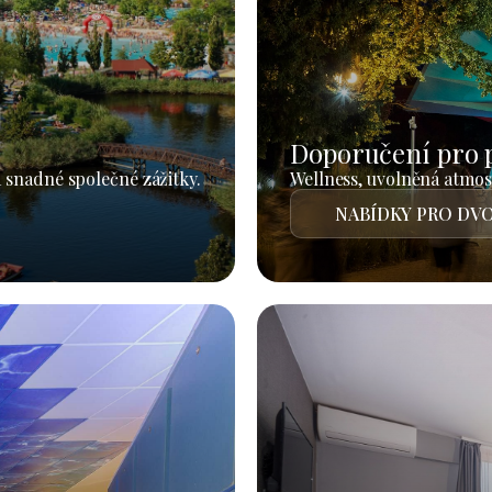
Doporučení pro 
 snadné společné zážitky.
Wellness, uvolněná atmosf
NABÍDKY PRO DVO