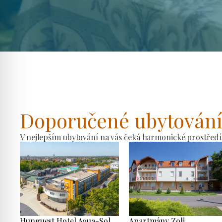
Doporučené ubytován
V nejlepším ubytování na vás čeká harmonické prostředí
Hunguest Hotel Aqua-Sol
Apartmány Zoli