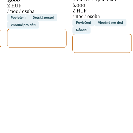
6.000
Z HUF
Z HUF
/ noc / osoba
/ noc / osoba
Povlečení
Dětská postel
Povlečení
Vhodné pro děti
Vhodné pro děti
Nádobí
ZKONTROLUJI
ZKONTROLUJI
TO
TO