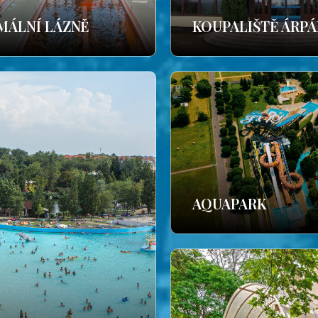
MÁLNÍ LÁZNĚ
KOUPALIŠTĚ ÁRP
AQUAPARK