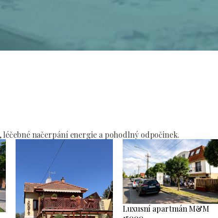
í
, léčebné načerpání energie a pohodlný odpočinek.
Luxusní apartmán M&M
15000