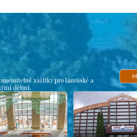
P
omenutelné zážitky pro lázeňské a
lkými dětmi.