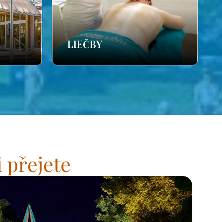
LIEČBY
 přejete