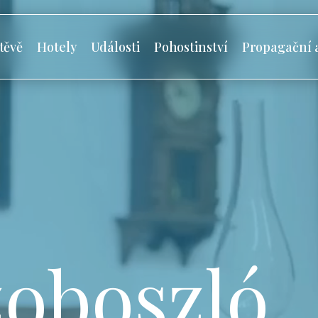
těvě
Hotely
Události
Pohostinství
Propagační 
oboszló