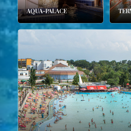
AQUA-PALACE
TER