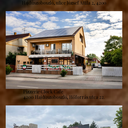
Hajdúszoboszló, ulice József Attila 2, 4200
Pizzerie Clock Cafe
4200 Hajdúszoboszló, Hőforrás utca 22.