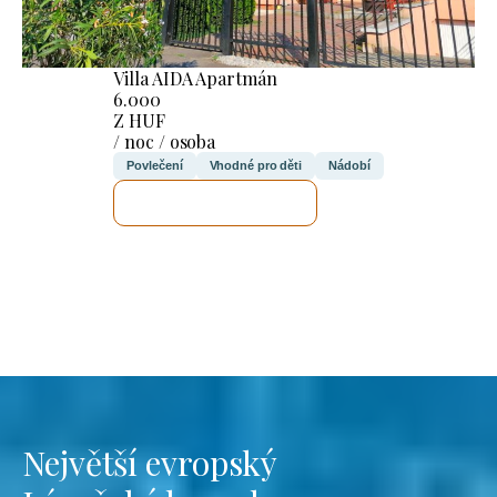
Villa AIDA Apartmán
6.000
Z HUF
/ noc / osoba
Povlečení
Vhodné pro děti
Nádobí
ZKONTROLUJI TO
Největší evropský