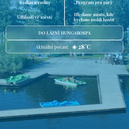
Bydlím u rodiny
Program pro páry
Hledáme místo, kde
Události ve městě
bychom mohli hostit
DO LÁZNÍ HUNGAROSPA
☀️ 28°C
Aktuální počasí: