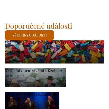
Doporučené události
VŠECHNY UDÁLOSTI
KOCKASHOW HAJDÚSZOBOSZLÓ – VÝSTAVA LEGO® A
HRACÍ DŮM
2026-07-11
-
2026-08-23
XXXI. folklorní víkend v Szoboszlu
2026-07-17
-
2026-07-19
XXXI. Szoboszló Dixieland Days
2026-08-21
-
2026-08-23