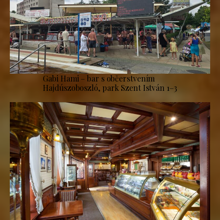
Gabi Hami – bar s občerstvením
Hajdúszoboszló, park Szent István 1–3