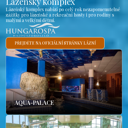
Lázeňský komplex
Lázeňský komplex nabízí po celý rok nezapomenutelné
zážitky pro lázeňské a rekreační hosty i pro rodiny s
malými a velkými dětmi.
PŘEJDĚTE NA OFICIÁLNÍ STRÁNKY LÁZNÍ
AQUA-PALACE