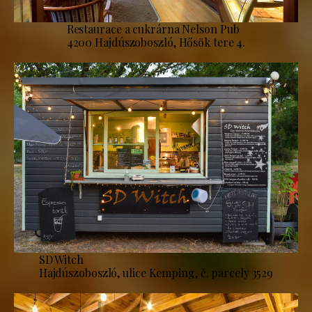
Restaurace a cukrárna Nelson Pub
4200 Hajdúszoboszló, Hősök tere 4.
SD Witch
Hajdúszoboszló, ulice Kemping, č. parcely 3529