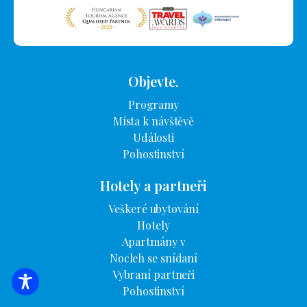
Objevte.
Programy
Místa k návštěvě
Události
Pohostinství
Hotely a partneři
Veškeré ubytování
Hotely
Apartmány v
Nocleh se snídaní
Vybraní partneři
VYHLEDÁVÁNÍ UBYTOVÁNÍ
Pohostinství