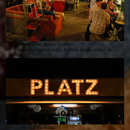
Terasa a bar Sunny Corner
4200 Hajdúszoboszló, Mátyás király sétány 10.
PLATZ Szoboszló