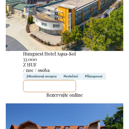
Hunguest Hotel Aqua-Sol
33.000
Z HUF
/ noc / osoba
24hodinová recepce
Povlečení
Přístupnost
ZKONTROLUJI TO
Rezervujte online