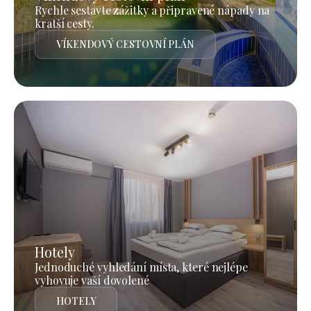
Rychle sestavte zážitky a připravené nápady na
kratší cesty.
VÍKENDOVÝ CESTOVNÍ PLÁN
Hotely
Jednoduché vyhledání místa, které nejlépe
vyhovuje vaší dovolené
HOTELY