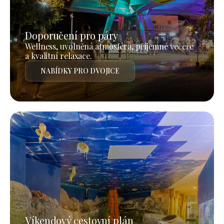
Doporučení pro páry
Wellness, uvolněná atmosféra, příjemné večeře
a kvalitní relaxace.
NABÍDKY PRO DVOJICE
Víkendový cestovní plán