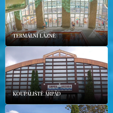
TERMÁLNÍ LÁZNĚ
KOUPALIŠTĚ ÁRPÁD