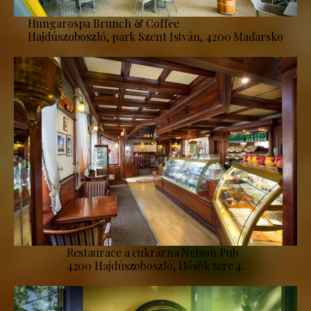
Hungarospa Brunch & Coffee
Hajdúszoboszló, park Szent István, 4200 Maďarsko
Restaurace a cukrárna Nelson Pub
4200 Hajdúszoboszló, Hősök tere 4.