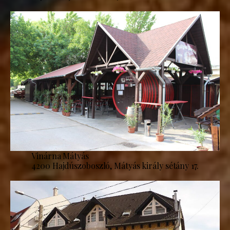
Vinárna Mátyás
4200 Hajdúszoboszló, Mátyás király sétány 17.