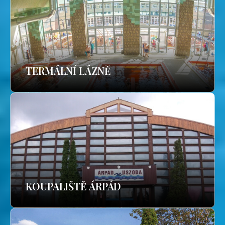
TERMÁLNÍ LÁZNĚ
KOUPALIŠTĚ ÁRPÁD