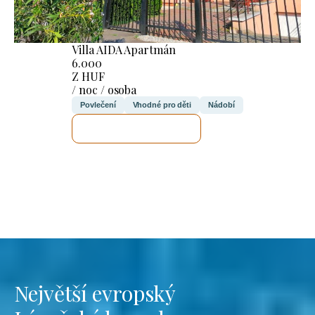
Villa AIDA Apartmán
6.000
Z HUF
/ noc / osoba
Povlečení
Vhodné pro děti
Nádobí
ZKONTROLUJI TO
Největší evropský