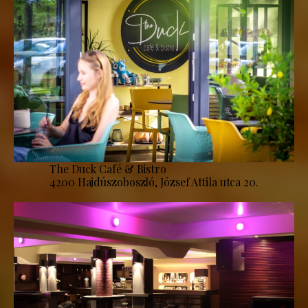
The Duck Café & Bistro
4200 Hajdúszoboszló, József Attila utca 20.