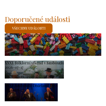
Doporučené události
VŠECHNY UDÁLOSTI
KOCKASHOW HAJDÚSZOBOSZLÓ – VÝSTAVA LEGO® A
HRACÍ DŮM
2026-07-11
-
2026-08-23
XXXI. folklorní víkend v Szoboszlu
2026-07-17
-
2026-07-19
XXXI. Szoboszló Dixieland Days
2026-08-21
-
2026-08-23