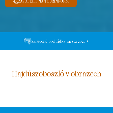
ZAVOLEJTE NA TOURINFORM
Zaručené prohlídky města 2026
Hajdúszoboszló v obrazech