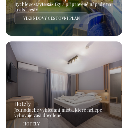
Rychle sestavte zážitky a připravené nápady na
kratší cesty.
VÍKENDOVÝ CESTOVNÍ PLÁN
Hotely
Jednoduché vyhledání místa, které nejlépe
vyhovuje vaší dovolené
HOTELY