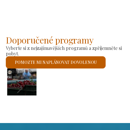
Doporučené programy
Vyberte si z nejzajímavějších programů a zpříjemněte si
pobyt.
POMOZTE MI NAPLÁNOVAT DOVOLENOU
Římskokatolický kostel sv. László
Zkontroluji to