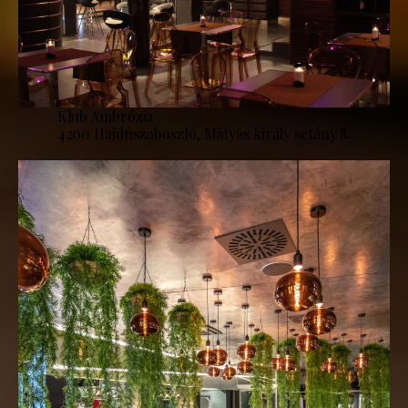
Klub Ambrózia
4200 Hajdúszoboszló, Mátyás király sétány 8.