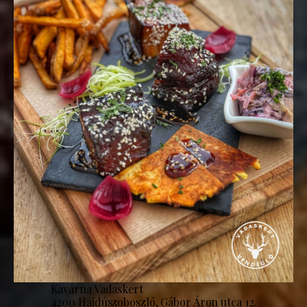
Kavárna Vadaskert
4200 Hajdúszoboszló, Gábor Áron utca 12.