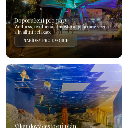
Doporučení pro páry
Wellness, uvolněná atmosféra, příjemné večeře
a kvalitní relaxace.
NABÍDKY PRO DVOJICE
Víkendový cestovní plán