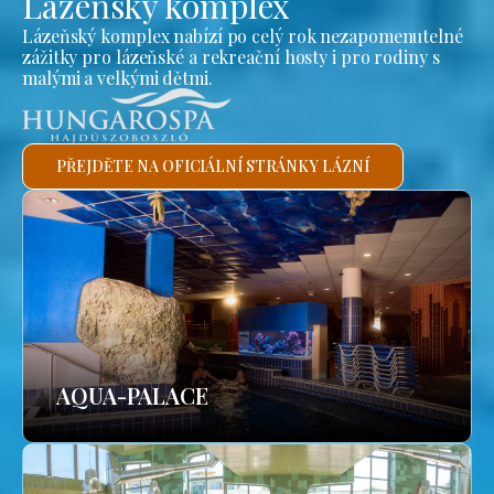
Lázeňský komplex
Lázeňský komplex nabízí po celý rok nezapomenutelné
zážitky pro lázeňské a rekreační hosty i pro rodiny s
malými a velkými dětmi.
PŘEJDĚTE NA OFICIÁLNÍ STRÁNKY LÁZNÍ
AQUA-PALACE