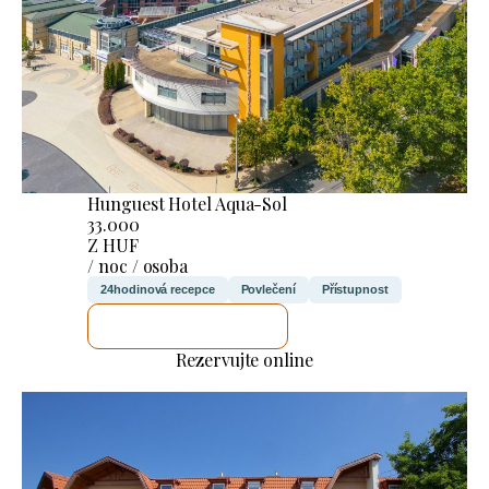
Hunguest Hotel Aqua-Sol
33.000
Z HUF
/ noc / osoba
24hodinová recepce
Povlečení
Přístupnost
ZKONTROLUJI TO
Rezervujte online