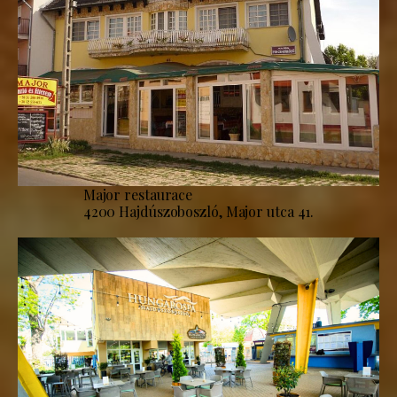
Major restaurace
4200 Hajdúszoboszló, Major utca 41.