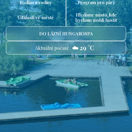
Bydlím u rodiny
Program pro páry
Hledáme místo, kde
Události ve městě
bychom mohli hostit
DO LÁZNÍ HUNGAROSPA
☁️ 29 °C
Aktuální počasí: