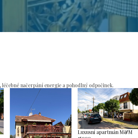
í
, léčebné načerpání energie a pohodlný odpočinek.
Luxusní apartmán M&M
15000