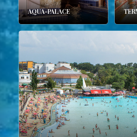
AQUA-PALACE
TER