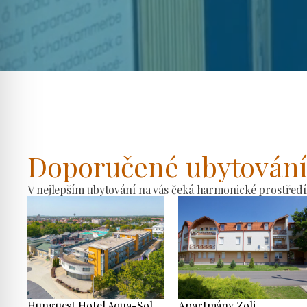
Doporučené ubytován
V nejlepším ubytování na vás čeká harmonické prostředí
Hunguest Hotel Aqua-Sol
Apartmány Zoli