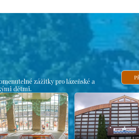
P
omenutelné zážitky pro lázeňské a
lkými dětmi.