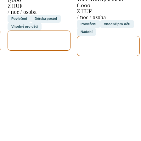
6.000
Z HUF
Z HUF
/ noc / osoba
/ noc / osoba
Povlečení
Dětská postel
Povlečení
Vhodné pro děti
Vhodné pro děti
Nádobí
ZKONTROLUJI
ZKONTROLUJI
TO
TO