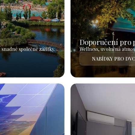
Doporučení pro 
 snadné společné zážitky.
Wellness, uvolněná atmosf
NABÍDKY PRO DVO