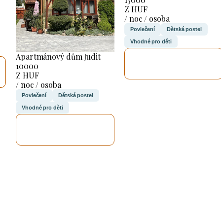
Z HUF
/ noc / osoba
Povlečení
Dětská postel
Vhodné pro děti
Apartmánový dům Judit
ZKONTROLUJI
10000
TO
Z HUF
/ noc / osoba
Povlečení
Dětská postel
Vhodné pro děti
ZKONTROLUJI
TO