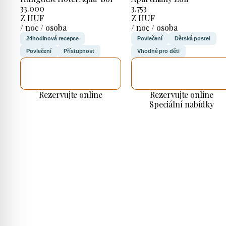
33.000
3.753
Z HUF
Z HUF
/ noc / osoba
/ noc / osoba
24hodinová recepce
Povlečení
Dětská postel
Povlečení
Přístupnost
Vhodné pro děti
ZKONTROLUJI
ZKONTROLUJI
TO
TO
Rezervujte online
Rezervujte online
Speciální nabídky