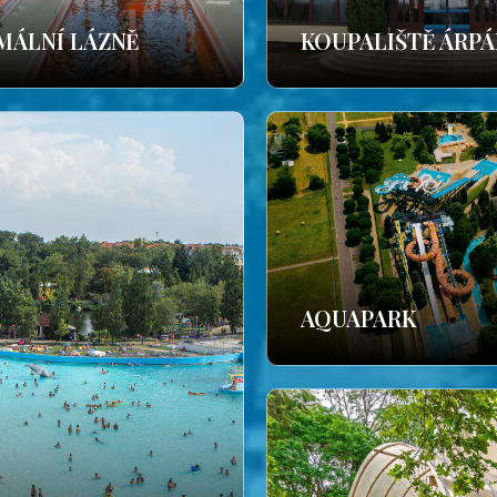
MÁLNÍ LÁZNĚ
KOUPALIŠTĚ ÁRP
AQUAPARK