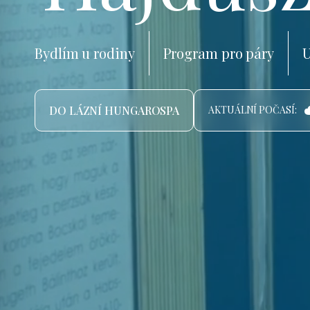
Bydlím u rodiny
Program pro páry
U
DO LÁZNÍ HUNGAROSPA
AKTUÁLNÍ POČASÍ: