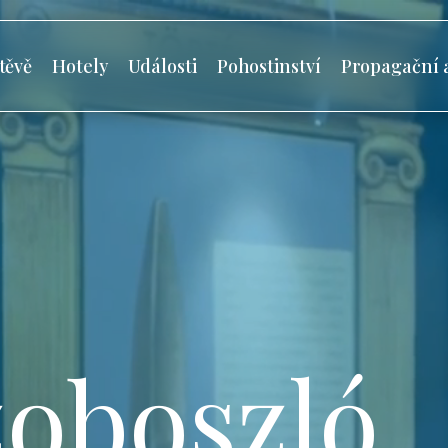
těvě
Hotely
Události
Pohostinství
Propagační 
oboszló