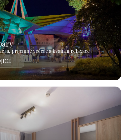
páry
éra, příjemné večeře a kvalitní relaxace.
JICE