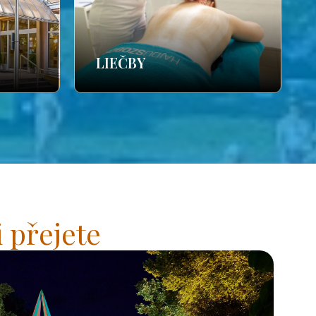
LIEČBY
 přejete