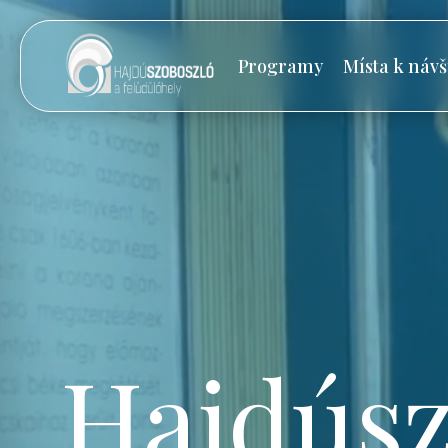
Programy
Místa k návš
Hajdúsz