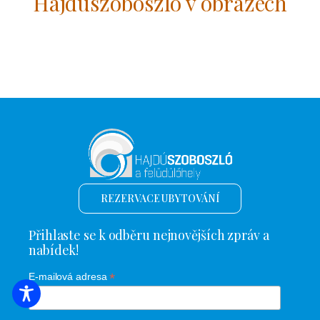
Hajdúszoboszló v obrazech
REZERVACE UBYTOVÁNÍ
Přihlaste se k odběru nejnovějších zpráv a
nabídek!
*
E-mailová adresa
VYHLEDÁVÁNÍ UBYTOVÁNÍ