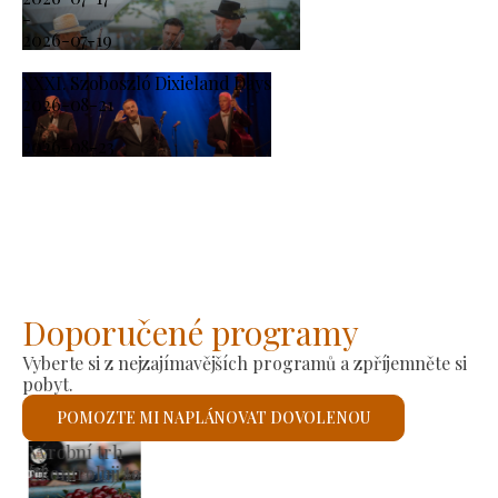
-
2026-07-19
XXXI. Szoboszló Dixieland Days
2026-08-21
-
2026-08-23
Doporučené programy
Vyberte si z nejzajímavějších programů a zpříjemněte si
pobyt.
POMOZTE MI NAPLÁNOVAT DOVOLENOU
Římskokatolický kostel sv. László
Zkontroluji to