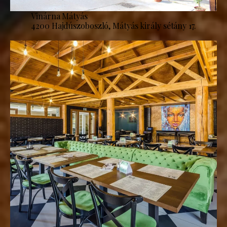
Vinárna Mátyás
4200 Hajdúszoboszló, Mátyás király sétány 17.