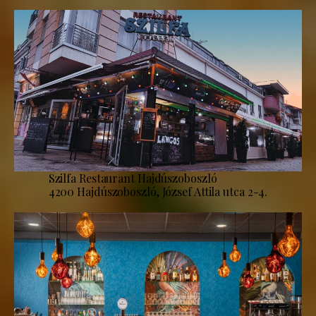
Szilfa Restaurant Hajdúszoboszló
4200 Hajdúszoboszló, József Attila utca 2-4.