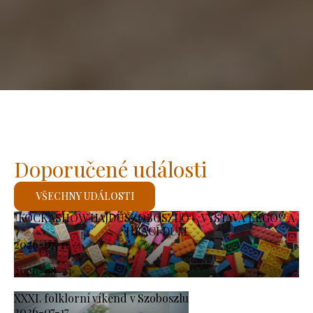
Doporučené události
VŠECHNY UDÁLOSTI
KOCKASHOW HAJDÚSZOBOSZLÓ – VÝSTAVA LEGO® A
HRACÍ DŮM
2026-07-11
-
2026-08-23
XXXI. folklorní víkend v Szoboszlu
2026-07-17