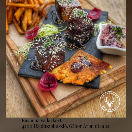
Kavárna Vadaskert
4200 Hajdúszoboszló, Gábor Áron utca 12.