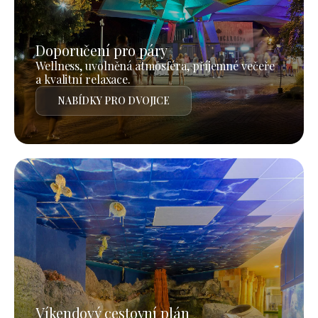
Doporučení pro páry
Wellness, uvolněná atmosféra, příjemné večeře
a kvalitní relaxace.
NABÍDKY PRO DVOJICE
Víkendový cestovní plán