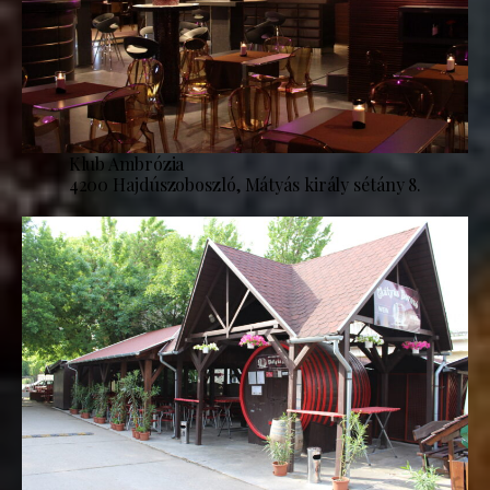
Klub Ambrózia
4200 Hajdúszoboszló, Mátyás király sétány 8.