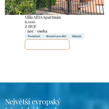
Villa AIDA Apartmán
6.000
Z HUF
/ noc / osoba
Povlečení
Vhodné pro děti
Nádobí
ZKONTROLUJI TO
Největší evropský