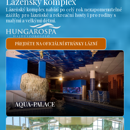
Lázeňský komplex
Lázeňský komplex nabízí po celý rok nezapomenutelné
zážitky pro lázeňské a rekreační hosty i pro rodiny s
malými a velkými dětmi.
PŘEJDĚTE NA OFICIÁLNÍ STRÁNKY LÁZNÍ
AQUA-PALACE