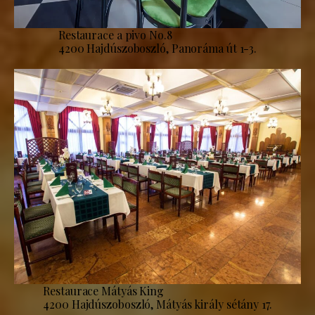
Restaurace a pivo No.8
4200 Hajdúszoboszló, Panoráma út 1-3.
Restaurace Mátyás King
4200 Hajdúszoboszló, Mátyás király sétány 17.