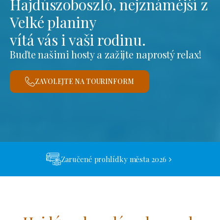
Hajdúszoboszló, nejznámější z
Velké planiny
vítá vás i vaši rodinu.
Buďte našimi hosty a zažijte naprostý relax!
ZAVOLEJTE NA TOURINFORM
Zaručené prohlídky města 2026