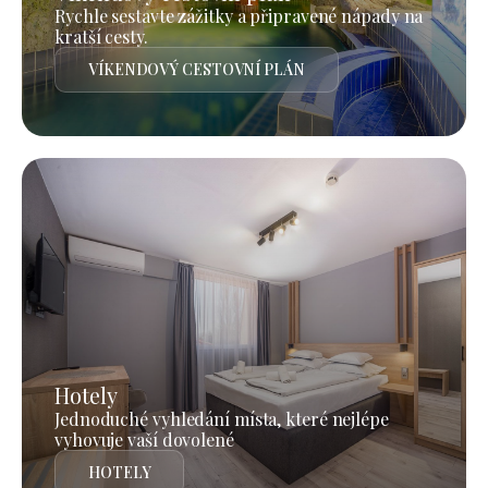
Rychle sestavte zážitky a připravené nápady na
kratší cesty.
VÍKENDOVÝ CESTOVNÍ PLÁN
Hotely
Jednoduché vyhledání místa, které nejlépe
vyhovuje vaší dovolené
HOTELY