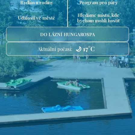
Bydlím u rodiny
Program pro páry
Hledáme místo, kde
Události ve městě
bychom mohli hostit
DO LÁZNÍ HUNGAROSPA
🌙 17°C
Aktuální počasí: