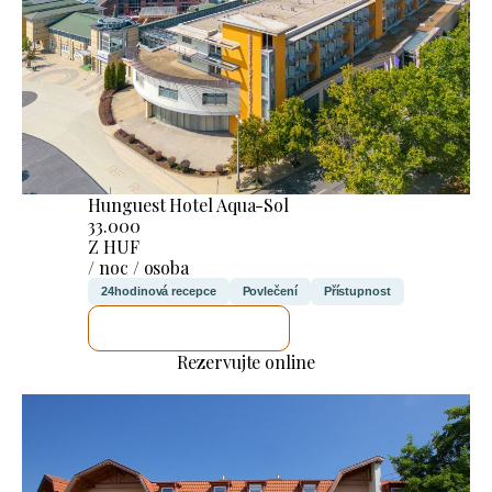
Hunguest Hotel Aqua-Sol
33.000
Z HUF
/ noc / osoba
24hodinová recepce
Povlečení
Přístupnost
ZKONTROLUJI TO
Rezervujte online