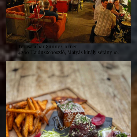
Terasa a bar Sunny Corner
4200 Hajdúszoboszló, Mátyás király sétány 10.