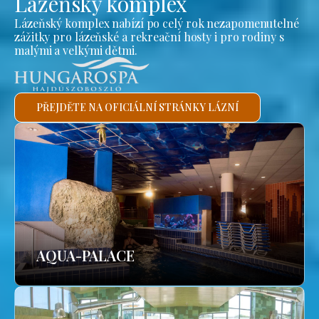
Lázeňský komplex
Lázeňský komplex nabízí po celý rok nezapomenutelné
zážitky pro lázeňské a rekreační hosty i pro rodiny s
malými a velkými dětmi.
PŘEJDĚTE NA OFICIÁLNÍ STRÁNKY LÁZNÍ
AQUA-PALACE