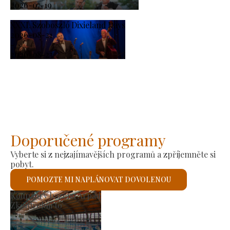
2026-07-19
XXXI. Szoboszló Dixieland Days
2026-08-21
-
2026-08-23
Doporučené programy
Vyberte si z nejzajímavějších programů a zpříjemněte si
pobyt.
POMOZTE MI NAPLÁNOVAT DOVOLENOU
Výrobní trh
Zkontroluji to