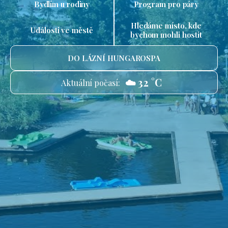
Bydlím u rodiny
Program pro páry
Hledáme místo, kde
Události ve městě
bychom mohli hostit
DO LÁZNÍ HUNGAROSPA
☁️ 32 °C
Aktuální počasí: