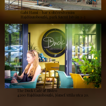
Gabi Hami – bar s občerstvením
Hajdúszoboszló, park Szent István 1–3
The Duck Café & Bistro
4200 Hajdúszoboszló, József Attila utca 20.