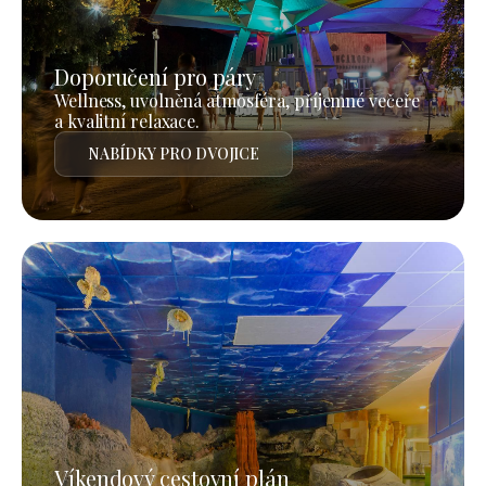
Doporučení pro páry
Wellness, uvolněná atmosféra, příjemné večeře
a kvalitní relaxace.
NABÍDKY PRO DVOJICE
Víkendový cestovní plán