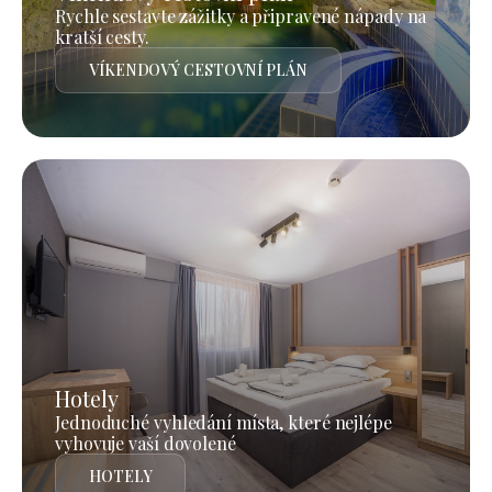
Rychle sestavte zážitky a připravené nápady na
kratší cesty.
VÍKENDOVÝ CESTOVNÍ PLÁN
Hotely
Jednoduché vyhledání místa, které nejlépe
vyhovuje vaší dovolené
HOTELY