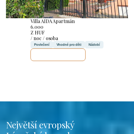
Villa AIDA Apartmán
6.000
Z HUF
/ noc / osoba
Povlečení
Vhodné pro děti
Nádobí
ZKONTROLUJI TO
Největší evropský