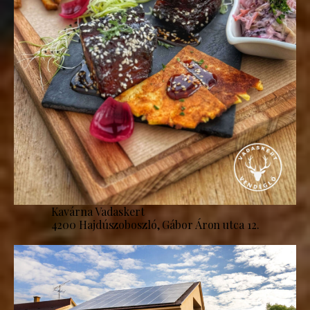
Kavárna Vadaskert
4200 Hajdúszoboszló, Gábor Áron utca 12.