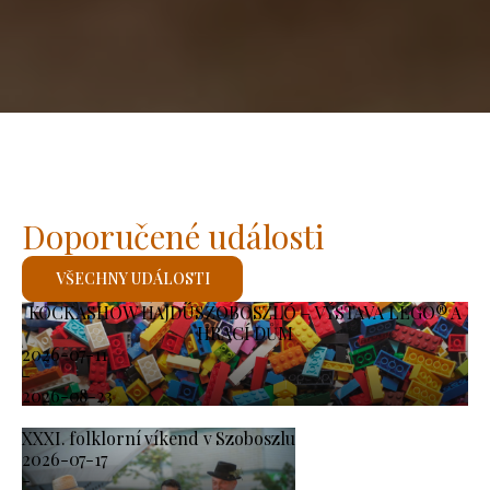
Doporučené události
VŠECHNY UDÁLOSTI
KOCKASHOW HAJDÚSZOBOSZLÓ – VÝSTAVA LEGO® A
HRACÍ DŮM
2026-07-11
-
2026-08-23
XXXI. folklorní víkend v Szoboszlu
2026-07-17
-