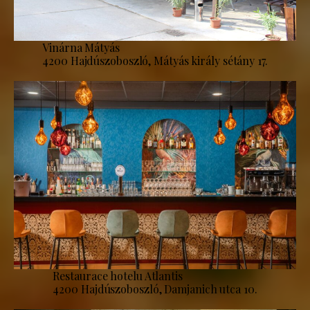
Vinárna Mátyás
4200 Hajdúszoboszló, Mátyás király sétány 17.
Restaurace hotelu Atlantis
4200 Hajdúszoboszló, Damjanich utca 10.