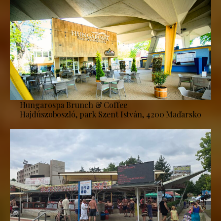
Hungarospa Brunch & Coffee
Hajdúszoboszló, park Szent István, 4200 Maďarsko