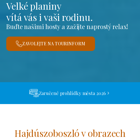
Velké planiny
vítá vás i vaši rodinu.
Buďte našimi hosty a zažijte naprostý relax!
ZAVOLEJTE NA TOURINFORM
Zaručené prohlídky města 2026
Hajdúszoboszló v obrazech