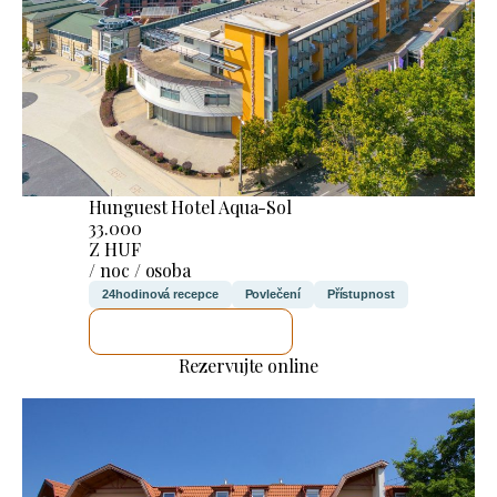
Hunguest Hotel Aqua-Sol
33.000
Z HUF
/ noc / osoba
24hodinová recepce
Povlečení
Přístupnost
ZKONTROLUJI TO
Rezervujte online