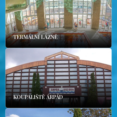
TERMÁLNÍ LÁZNĚ
KOUPALIŠTĚ ÁRPÁD