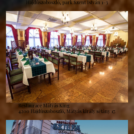
Hajdúszoboszló, park Szent István 1–3
Restaurace Mátyás King
4200 Hajdúszoboszló, Mátyás király sétány 17.