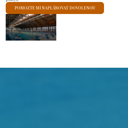
POMOZTE MI NAPLÁNOVAT DOVOLENOU
Výrobní trh
Zkontroluji to