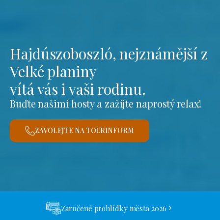
Hajdúszoboszló, nejznámější z
Velké planiny
vítá vás i vaši rodinu.
Buďte našimi hosty a zažijte naprostý relax!
ZAVOLEJTE NA TOURINFORM
Zaručené prohlídky města 2026