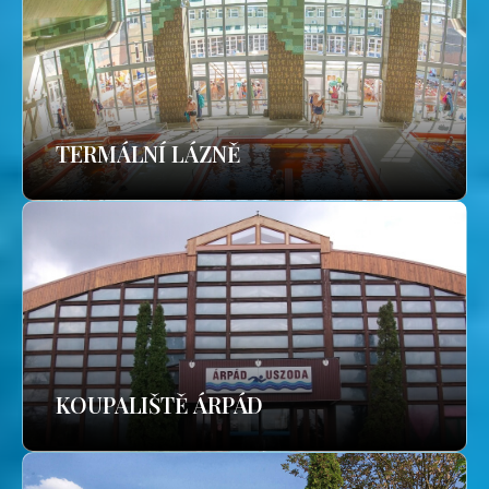
TERMÁLNÍ LÁZNĚ
KOUPALIŠTĚ ÁRPÁD