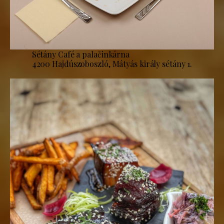
Sétány Café a palačinkárna
4200 Hajdúszoboszló, Mátyás király sétány 1.