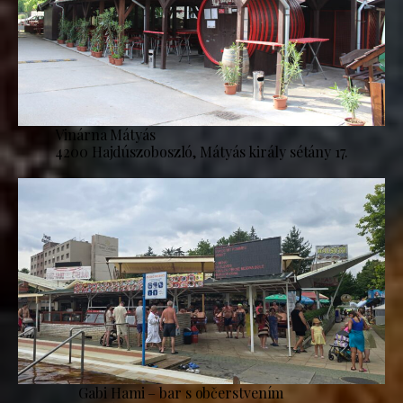
Vinárna Mátyás
4200 Hajdúszoboszló, Mátyás király sétány 17.
Gabi Hami – bar s občerstvením