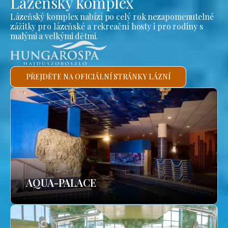
Lázeňský komplex
Lázeňský komplex nabízí po celý rok nezapomenutelné
zážitky pro lázeňské a rekreační hosty i pro rodiny s
malými a velkými dětmi.
PŘEJDĚTE NA OFICIÁLNÍ STRÁNKY LÁZNÍ
AQUA-PALACE