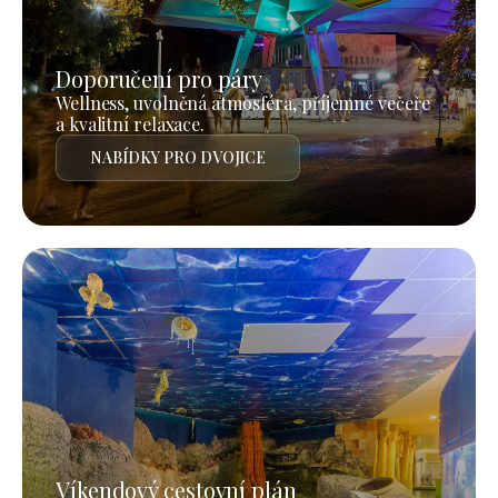
Doporučení pro páry
Wellness, uvolněná atmosféra, příjemné večeře
a kvalitní relaxace.
NABÍDKY PRO DVOJICE
Víkendový cestovní plán