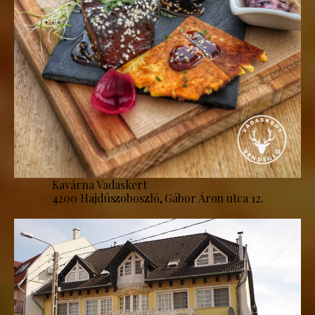
Kavárna Vadaskert
4200 Hajdúszoboszló, Gábor Áron utca 12.