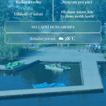
Bydlím u rodiny
Program pro páry
Hledáme místo, kde
Události ve městě
bychom mohli hostit
DO LÁZNÍ HUNGAROSPA
☁️ 28°C
Aktuální počasí: