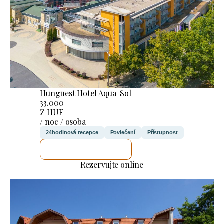
Hunguest Hotel Aqua-Sol
33.000
Z HUF
/ noc / osoba
24hodinová recepce
Povlečení
Přístupnost
ZKONTROLUJI TO
Rezervujte online