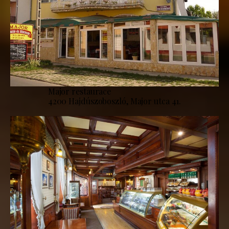
Major restaurace
4200 Hajdúszoboszló, Major utca 41.