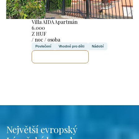
Villa AIDA Apartmán
6.000
Z HUF
/ noc / osoba
Povlečení
Vhodné pro děti
Nádobí
ZKONTROLUJI TO
Největší evropský