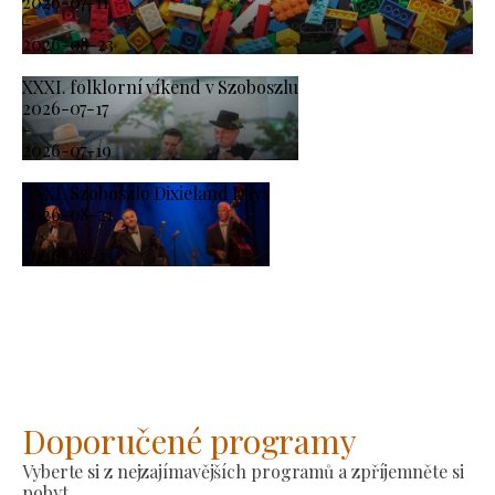
2026-07-11
-
2026-08-23
XXXI. folklorní víkend v Szoboszlu
2026-07-17
-
2026-07-19
XXXI. Szoboszló Dixieland Days
2026-08-21
-
2026-08-23
Doporučené programy
Vyberte si z nejzajímavějších programů a zpříjemněte si
pobyt.