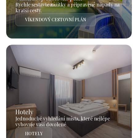
Rychle sestavte zážitky a připravené nápady na
kratší cesty.
VÍKENDOVÝ CESTOVNÍ PLÁN
Hotely
Jednoduché vyhledání místa, které nejlépe
vyhovuje vaší dovolené
HOTELY