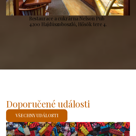
Restaurace a cukrárna Nelson Pub
4200 Hajdúszoboszló, Hősök tere 4.
Doporučené události
VŠECHNY UDÁLOSTI
KOCKASHOW HAJDÚSZOBOSZLÓ – VÝSTAVA LEGO® A
HRACÍ DŮM